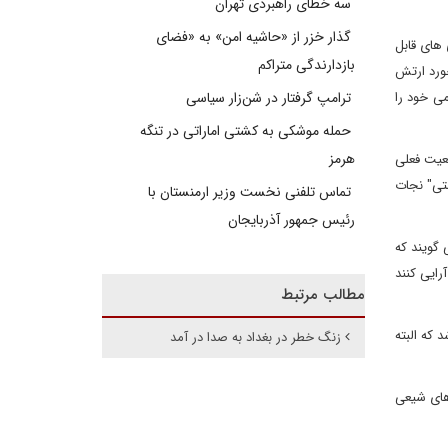
سه خطای راهبردی تهران
گذار خزر از «حاشیه امن» به «فضای
 های قابل
بازدارندگی متراکم
خورد ارتش
ی خود را
ترامپ گرفتار در شن‌زار سیاسی
حمله موشکی به کشتی اماراتی در تنگه
هرمز
ضعیت فعلی
شتی" نجات
تماس تلفنی نخست وزیر ارمنستان با
رئیس جمهور آذربایجان
 گویند که
رایی کنند
مطالب مرتبط
که البته
زنگ خطر در بغداد به صدا در آمد
 های شیعی