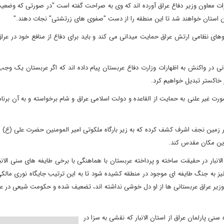
ارات معاون وزیر دفاع عراق آورده اند که وی به صراحت گفته است "در صورتی که وضع
د این استان خواهند شد تا این منطقه را از دست "صفوی های زرتشتی" نجات دهند."
های نظامی ارتش عراق حمایت میدانی می کند و باید برای دفاع از منافع خود در عراق
انی در واکنش به اظهارات وزارت دفاع عربستان پیام داده اند که اگر عربستان یک و
خاکستر تبدیل خواهیم کرد.
رت غیر علنی به حمایت از القاعده و دولت اسلامی عراق و شام برخواسته و به آن برنام
زیر زمین نجف اشرف کشف کرده که به زیر بارگاه ملکوتی امیر المومنین حضرت علی (ع)
م این مکان مقدس کند.
الانبار در حقیقت ساخته و پرداخته عربستان با هماهنگی با برخی طایفه های سنی الانب
ق نیز به جنگ طایفه ای موجود در منطقه کشیده شود تا به این ترتیب جایگاه نوری ما
 وزیر عراق عربستانی ها از او دل خوشی نداشته اند، تضعیف شده و حکومت شیعی در ع
 سنی پارلمان عراق از استان الانبار که نقشی به سزا در