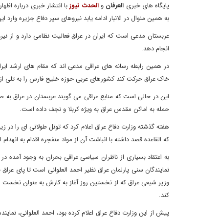
پایگاه های خبری
العرفان
و
الحدث نیوز
با انتشار خبری درباره اظه
به همین منوال در الانبار ادامه یابد نیروهای سپر دفاع جزیره وار
عربستان مدعی است که ایران در عراق فعالیت نظامی دارد و از نیرو
انجام دهد.
در همین رابطه رسانه های عراقی مدعی اند که مقام های ارشد ایر
خاک عراق حرکت کند کشورهای عربی حوزه خلیج فارس را به تلی از 
این در حالی است که منابع عراقی می گویند عربستان در عراق به صو
حمله به اماکن مقدس عراق به ویژه کربلا و نجف داده است.
هفته گذشته وزارت دفاع عراق اعلام کرد که تونل طولانی ای را در 
که القاعده قصد داشته با انباشت آن از مواد منفجره اقدام به انهدا
به اعتقاد بسیاری از ناظران سیاسی عراقی بحران به وجود آمده در 
نمایندگان سنی پارلمان عراق نظیر احمد العلوانی است تا پای عرا
وزیر شیعی عراق که از نخستین روز آغاز به کارش به عنوان نخست
کند.
پیش از این وزارت دفاع عراق اعلام کرده بود، احمد العلوانی، نماینده