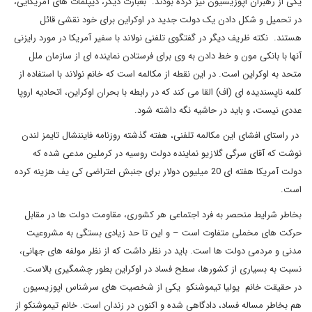
یکی از رهبران اپوزیسیون نیز کرده بودند. بعبارت دیگر، دیپلمات های آمریکایی،
در تحمیل و شکل دادن یک دولت جدید در اوکراین برای خود نقشی قائل
هستند. نکته ظریف دیگر در گفتگوی تلفنی نولاند با سفیر آمریکا در مورد رایزنی
آنها با بانکی مون و خط دادن به وی برای فرستادن نماینده ای از سازمان ملل
متحد به اوکراین است. در این نقطه از مکالمه است که خانم نولاند با استفاده از
کلمه ناپسندیده ای (اف) القا می کند که در رابطه با بحران اوکراین، اتحادیه اروپا
عددی نیست، و باید در حاشیه نگه داشته شود.
در راستای افشای این مکالمه تلفنی، هفته گذشته روزنامه فایننشال تایمز لندن
نوشت که آقای سرگی گلازیو نماینده دولت روسیه در کرملین مدعی شده که
دولت آمریکا هفته ای 20 میلیون دولار برای جنبش اعتراضی کی یف هزینه کرده
است.
بخاطر شرایط منحصر به فرد اجتماعی هر کشوری، مقاومت دولت ها در مقابل
حرکت های مخملی متفاوت است – و این تا حد زیادی بستگی به مشروعیت
مدنی و مردمی دولت ها است. باید در نظر داشت که از نظر مولفه های جهانی،
نسبت به بسیاری از کشورها، سطح فساد در اوکراین بطور چشمگیری بالاست.
در حقیقت خانم یولیا تیموشنکو یکی از شخصیت های سرشناس اپوزیسیون
هم بخاطر مساله فساد، دادگاهی شده و اکنون در زندان است. خانم تیموشنکو از