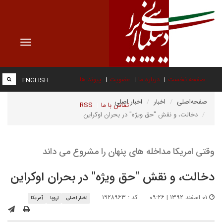
Toggle
vigation
صفحه نخست
درباره ما
عضویت
پیوند ها
ENGLISH
صفحه‌اصلی
اخبار
اخبار اصلی
تماس با ما
RSS
دخالت، و نقش "حق ویژه" در بحران اوکراین
وقتی امریکا مداخله های پنهان را مشروع می داند
دخالت، و نقش "حق ویژه" در بحران اوکراین
۰۱ اسفند ۱۳۹۲ | ۰۹:۲۶
کد : ۱۹۲۸۹۶۳
اخبار اصلی
اروپا
آمریکا