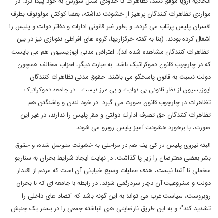
اتحادیه اروپا موفق نشد، تظاهرات تا حدودی شکل شورش به خود پیدا کرد. در
مواردی تظاهرات کنندگان پرهیز از خشونت نداشته، بعضا کوکتل مولوتوف بطرف
افسران پلیس پرتاب می کرده، و بطور غیر قانونی ادارات و دفاتر دولت و پلیس را
اشغال کرده بودند. (بنا به گفته خرگزاریها، گروه های افراطی نئونازی نیز در بین
تظاهرات کنندگان مشاهده شده اند). اعتراض مدنی اپوزیسیون هم می بایست
که در چارچوب قانون دموکراتیک باشد. به عبارت دیگر، احزاب مخالف همچون
دولت نسبت به قانون پاسخگو می باشند. حقوق مدنی تظاهرات کنندگان
اپوزیسیون از نظر قانونی بی نهایت و بی مرز نیست. در جامعه دموکراتیک
تظاهرات در چارچوب قانون صورت می گیرد. در خود لندن و واشنگتن هم
تظاهرات کنندگان حق تصرف ادارات دولتی و مقر پلیس را ندارند، در غیر این
صورت، با برخورد خشونت آمیز پلیس روبرو می شوند.
البته نیروی پلیس در کی یف هم در مراحلی به خشونت متوصل شده، و حقوق
بشر بعضی معترضان را زیر پا گذاشت. در نهایت ایجاد شرایط بحران به سناریو
مخملی نا آشنا نیست، هدف عملیات وسیع خیابانی آن است که مردم از اقتدار
دولت و مشروعیت آن دچار سردرگمی شوند. در رابطه با جامعه ای که با بحران
روبروست، سیاست غرب می تواند به این گونه باشد که "تضاد های داخلی را
تشدید کند"؛ و به این طریق نارضایتی های انباشته جمعی را در بستر یک جنبش