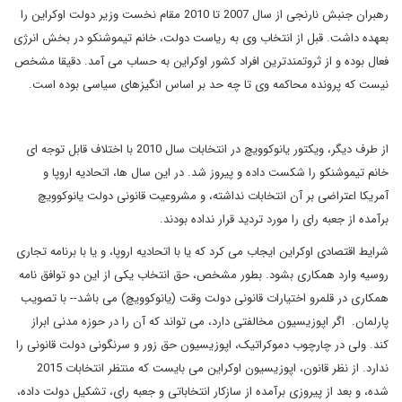
رهبران جنبش نارنجی از سال 2007 تا 2010 مقام نخست وزیر دولت اوکراین را
بعهده داشت. قبل از انتخاب وی به ریاست دولت، خانم تیموشنکو در بخش انرژی
فعال بوده و از ثروتمندترین افراد کشور اوکراین به حساب می آمد. دقیقا مشخص
نیست که پرونده محاکمه وی تا چه حد بر اساس انگیزهای سیاسی بوده است.
از طرف دیگر، ویکتور یانوکوویچ در انتخابات سال 2010 با اختلاف قابل توجه ای
خانم تیموشنکو را شکست داده و پیروز شد. در این سال ها، اتحادیه اروپا و
آمریکا اعتراضی بر آن انتخابات نداشته، و مشروعیت قانونی دولت یانوکوویچ
برآمده از جعبه رای را مورد تردید قرار نداده بودند.
شرایط اقتصادی اوکراین ایجاب می کرد که یا با اتحادیه اروپا، و یا با برنامه تجاری
روسیه وارد همکاری بشود. بطور مشخص، حق انتخاب یکی از این دو توافق نامه
همکاری در قلمرو اختیارات قانونی دولت وقت (یانوکوویچ) می باشد-- با تصویب
پارلمان. اگر اپوزیسیون مخالفتی دارد، می تواند که آن را در حوزه مدنی ابراز
کند. ولی در چارچوب دموکراتیک، اپوزیسیون حق زور و سرنگونی دولت قانونی را
ندارد. از نظر قانون، اپوزیسیون اوکراین می بایست که منتظر انتخابات 2015
شده، و بعد از پیروزی برآمده از سازکار انتخاباتی و جعبه رای، تشکیل دولت داده،