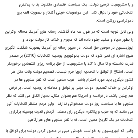
و با مشروعیت کرسی دولت، یک سیاست اقتصادی متفاوت بنا به پلاتفرم
انتخاباتی خود را دنبال کند. این موضوعات خیلی آشکار و بصورت الف بای
دموکراسی روشن است.
ولی قابل توجه است که در طول سه ماه گذشته، رسانه های آمریکا مساله اوکراین
را بطور سیاه و سفید جلوه داده اند که مجرم و خلاف کار دولت بوده، و
اپوزیسیون در موضع حق است. در سپهر رسانه ای آمریکا بصورت شگفت انگیزی
هیچ اشاره ای نمی شود که دولت یانوکوویچ بوسیله انتخابات (2010) بر مصدر
قدرت نشسته و تا سال 2015 با مشروعیت از حق برنامه ریزی اقتصادی برخوردار
است. امتناع از توافق با اتحادیه اروپا جرم نیست. تصمیم دولت وقت مثل هر
کشور دیگری باید مورد احترام باشد. غرب مدعی است که نظر سنجی ها در
اوکراین بر خلاف تصمیم دولت مبنی بر توافق و معامله با روسیه است. بر فرض
هم چنین باشد، در فرانسه و آمریکا هم بعنوان مثال، بسیار اتفاق می افتد که نظر
سنجی ها با سیاست روز دولت همخوانی ندارند. ولی مردم منتظر انتخابات آتی
می مانند که به حزب و پلاتفرم دیگری رای دهند. گردش قدرت بوسیله برگزاری
انتخابات در یک تاریخ معین است، نه با نظر سنجی های هرازگاهی.
وقتی که اپوزیسیون به خواست خودش مبنی بر مجبور کردن دولت برای توافق با