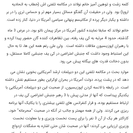
کلمه زشت و توهین آمیز خانم نولاند در مکالمه تلفنی اش (خطاب به اتحادیه
اروپا) بود. ولی در حقیقت آن گفتگو مسائل بسیار مهم تر و حساس تری را در بر
داشته و یکبار دیگر پرده از مکانیسم پنهانی سیاسی آمریکا در دنیا، کنار زده است.
خانم نولاند که سابقا نماینده کشور آمریکا در مرکز پیمان ناتو بود، در عرض 3 ماه
گذشته، حدود 4 مرتبه به کی یف رفته، بین تظاهرات کننده گان حضور پیدا کرده و
با رهبران اپوزیسیون ملاقات داشته است. ولی علی رغم همه این ها، تا به حال
این استنباط وجود داشت که جنبش اعتراضی در کی یف جنبشی کاملا مستقل، و
بدون دخالت قدرت های بیگانه پیش می رود.
موارد بحث در مکالمه تلفنی این دو دیپلمات ارشد آمریکایی بخوبی نشان می
دهد که در پشت پرده، دولت آمریکا در بحران اوکراین بطور مستقیم نقش داشته
است. در رابطه با لانسه کردن اپوزیسیون، از صحبت این دو دیپلمات آمریکایی با
یکدیگر پیداست که آنها از مدتی پیش با 3 رهبر جنبش اعتراضی کی یف در
ارتباط مستقیم بوده، و قرار کنفرانس های تلفنی بیشتری را با یکایک آنها برنامه
ریزی می کردند. ولی از همه مهمتر و جالب تر آنکه در صحبت "محرمانه" خود،
کاراکتر هر یک از آن 3 نفر را برای پست نخست وزیری و یا معاونت نخست
وزیری ارزیابی می کردند؛ آنها در صحبت شان حتی اشاره به مشگلات ازدواج