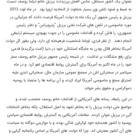
بعنوان یک کشور مستقل، عکس العمل پرزیدنت برزیل خانم دیلما روسف نسبت
به ضبط و شنود تلفن وی بسیار متفاوت از اتحادیه اروپا بود. در ماه اوت 2013
برزیل و رئیس جمهور آن یک ماه به دولت آمریکا فرصت دادند که جزئیاتی در
مورد جاسوسی در تلفن های شرکت نفتی برزیل "پتروبراس" و دفتر رئیس
جمهوری، را فاش کرده و اقدامات ملموسی را در جهت بهبودی سیستم ارتبطی
انجام دهند. از نظر فردی، اوباما شخصیت فرهیخته ای دارد، ولی بطور کل دولت
آمریکا بخاطر قائل بودن به جایگاه استثنائی خود در دنیا (امت برگزیده) قدمی
برای رفع مشگلات بر نداشت. در نتیجه رئیس جمهور برزیل خانم روسف سفر
خود را در ماه اکتبر به آمریکا برای گسترش روابط اقتصادی لغو کرد. و در ماه
سپتامبر در سخنرانی اش در مجمع عمومی سازمان ملل، سخنرانی تندی علیه
استراق سمع و جاسوسی آمریکا ایراد کرده، و آن برنامه ها را متضاد با روحیه
دموکراسی و حقوق بشر خواند.
در این رابطه، رسانه های آمریکایی از اقدامات خانم روسف متعجب شده، و
مواضع ملی دولت برزیل را نه بخاطر تعهد به اصل استقلال، بلکه بخاطر انتخابات
آتی در برزیل عنوان کردند. مقامات آمریکایی به گسترش روابط اقتصادی-سیاسی
روسیه با کشور همسایه خود اوکراین شاکی بوده، و با موازینی دوگانه به سیاست
های آن کشور معترض اند. چرا که دولت های آمریکا بر اساس یکجانبه گرایی و