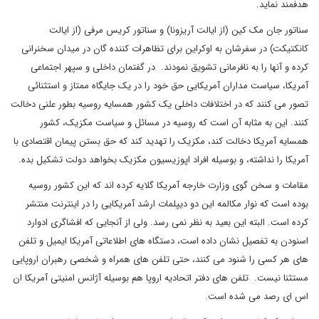
هدفمند نماید.
سناتور جان مک کین (از ایالت آریزونا) و سناتور کریس مرفی (از ایالت
کانکتیکت) در سفرشان به اوکراین برای تظاهرات کننده گان در میدان سخنرانی
کرده و آنها را به نافرمانی تشویق نمودند. در گفتمان داخلی و سپهر اجتماعی
آمریکا، سیاست مداران آمریکایی حق خود را در یک جایگاه ممتاز و استثنائی
تصور می کنند که در اختلافات داخلی یک کشور همسایه روسیه بطور علنی دخالت
کنند. این به مثابه آن است که روسیه در مسائل و سیاست مکزیک، کشور
همسایه آمریکا دخالت کند، مکزیک را تهدید کند که حق بستن پیمان اقتصادی با
آمریکا را نداشته، و بوسیله افراد اپوزیسیون مکزیک بخواهد دولت تشکیل بده.
مقامات و سخن گوی وزارت خارجه آمریکا گلایه کرده اند که این کشور روسیه
بوده است که نوار مکالمه این دو دیپلمات ارشد آمریکایی را در اینترنت منتشر
کرده است. البته این بعید به نظر نمی رسد. ولی از آنجایی که افشاگری ادوارد
اسنودن به تفصیل نشان داده است، دستگاه های اطلاعاتی آمریکا ایمیل و تلفن
های هر کسی را شنود می کنند، حتی تلفن های همراه و شخصی رهبران اروپایی
مستثنا نیست. تلفن های دفتر اتحادیه اروپا هم بوسیله آژانس امنیتی آمریکا ان
اس ای رصد می شده است.