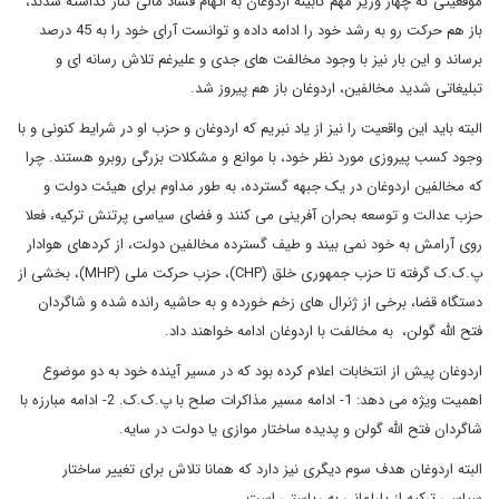
موقعیتی که چهار وزیر مهم کابینه اردوغان به اتهام فساد مالی کنار گذاشته شدند،
باز هم حرکت رو به رشد خود را ادامه داده و توانست آرای خود را به 45 درصد
برساند و این بار نیز با وجود مخالفت های جدی و علیرغم تلاش رسانه ای و
تبلیغاتی شدید مخالفین، اردوغان باز هم پیروز شد.
البته باید این واقعیت را نیز از یاد نبریم که اردوغان و حزب او در شرایط کنونی و با
وجود کسب پیروزی مورد نظر خود، با موانع و مشکلات بزرگی روبرو هستند. چرا
که مخالفین اردوغان در یک جبهه گسترده، به طور مداوم برای هیئت دولت و
حزب عدالت و توسعه بحران آفرینی می کنند و فضای سیاسی پرتنش ترکیه، فعلا
روی آرامش به خود نمی بیند و طیف گسترده مخالفین دولت، از کردهای هوادار
پ.ک.ک گرفته تا حزب جمهوری خلق (
CHP
)، حزب حرکت ملی (
MHP
)، بخشی از
دستگاه قضا، برخی از ژنرال های زخم خورده و به حاشیه رانده شده و شاگردان
فتح الله گولن، به مخالفت با اردوغان ادامه خواهند داد.
اردوغان پیش از انتخابات اعلام کرده بود که در مسیر آینده خود به دو موضوع
اهمیت ویژه می دهد: 1- ادامه مسیر مذاکرات صلح با پ.ک.ک. 2- ادامه مبارزه با
شاگردان فتح الله گولن و پدیده ساختار موازی یا دولت در سایه.
البته اردوغان هدف سوم دیگری نیز دارد که همانا تلاش برای تغییر ساختار
سیاسی ترکیه از پارلمانی به ریاستی است.