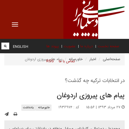
Toggle
vigation
صفحه نخست
درباره ما
عضویت
پیوند ها
ENGLISH
صفحه‌اصلی
اخبار
خاورمیانه
پیام های پیروزی اردوغان
تماس با ما
RSS
در انتخابات ترکیه چه گذشت؟
پیام های پیروزی اردوغان
۲۷ مرداد ۱۳۹۳ | ۱۵:۵۶
کد : ۱۹۳۶۹۷۴
خاورمیانه
یادداشت
محمدعلی دستمالی، کارشناس مسایل منطقه در یادداشتی برای دیپلماسی