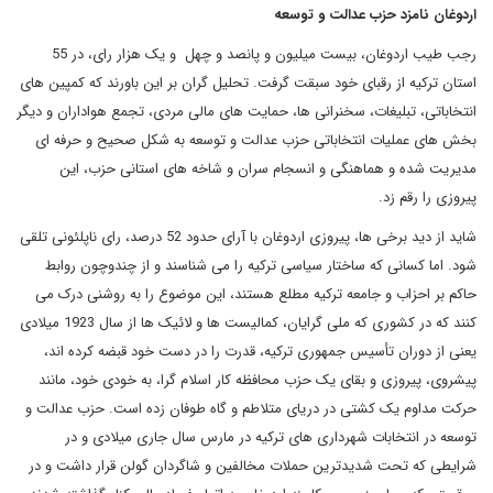
اردوغان نامزد حزب عدالت و توسعه
رجب طیب اردوغان، بیست میلیون و پانصد و چهل و یک هزار رای، در 55
استان ترکیه از رقبای خود سبقت گرفت. تحلیل گران بر این باورند که کمپین های
انتخاباتی، تبلیغات، سخنرانی ها، حمایت های مالی مردی، تجمع هواداران و دیگر
بخش های عملیات انتخاباتی حزب عدالت و توسعه به شکل صحیح و حرفه ای
مدیریت شده و هماهنگی و انسجام سران و شاخه های استانی حزب، این
پیروزی را رقم زد.
شاید از دید برخی ها، پیروزی اردوغان با آرای حدود 52 درصد، رای ناپلئونی تلقی
شود. اما کسانی که ساختار سیاسی ترکیه را می شناسند و از چندوچون روابط
حاکم بر احزاب و جامعه ترکیه مطلع هستند، این موضوع را به روشنی درک می
کنند که در کشوری که ملی گرایان، کمالیست ها و لائیک ها از سال 1923 میلادی
یعنی از دوران تأسیس جمهوری ترکیه، قدرت را در دست خود قبضه کرده اند،
پیشروی، پیروزی و بقای یک حزب محافظه کار اسلام گرا، به خودی خود، مانند
حرکت مداوم یک کشتی در دریای متلاطم و گاه طوفان زده است. حزب عدالت و
توسعه در انتخابات شهرداری های ترکیه در مارس سال جاری میلادی و در
شرایطی که تحت شدیدترین حملات مخالفین و شاگردان گولن قرار داشت و در