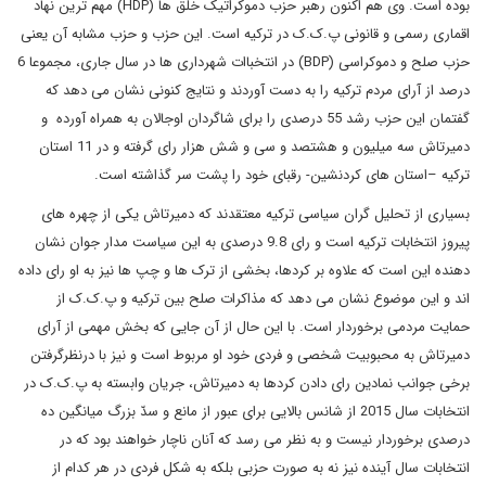
بوده است. وی هم اکنون رهبر حزب دموکراتیک خلق ها (
HDP
) مهم ترین نهاد
اقماری رسمی و قانونی پ.ک.ک در ترکیه است. این حزب و حزب مشابه آن یعنی
حزب صلح و دموکراسی (
BDP
) در انتخباات شهرداری ها در سال جاری، مجموعا 6
درصد از آرای مردم ترکیه را به دست آوردند و نتایج کنونی نشان می دهد که
گفتمان این حزب رشد 55 درصدی را برای شاگردان اوجالان به همراه آورده و
دمیرتاش سه میلیون و هشتصد و سی و شش هزار رای گرفته و در 11 استان
ترکیه –استان های کردنشین- رقبای خود را پشت سر گذاشته است.
بسیاری از تحلیل گران سیاسی ترکیه معتقدند که دمیرتاش یکی از چهره های
پیروز انتخابات ترکیه است و رای 9.8 درصدی به این سیاست مدار جوان نشان
دهنده این است که علاوه بر کردها، بخشی از ترک ها و چپ ها نیز به او رای داده
اند و این موضوع نشان می دهد که مذاکرات صلح بین ترکیه و پ.ک.ک از
حمایت مردمی برخوردار است. با این حال از آن جایی که بخش مهمی از آرای
دمیرتاش به محبوبیت شخصی و فردی خود او مربوط است و نیز با درنظرگرفتن
برخی جوانب نمادین رای دادن کردها به دمیرتاش، جریان وابسته به پ.ک.ک در
انتخابات سال 2015 از شانس بالایی برای عبور از مانع و سدّ بزرگ میانگین ده
درصدی برخوردار نیست و به نظر می رسد که آنان ناچار خواهند بود که در
انتخابات سال آینده نیز نه به صورت حزبی بلکه به شکل فردی در هر کدام از