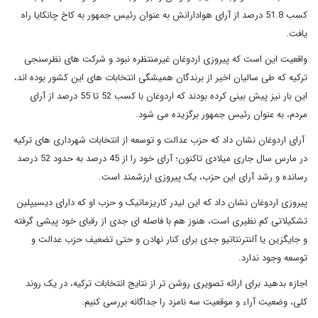
کسب 51.8 درصد از آرای هوادارانش به عنوان رئیس جمهور به کاخ چانکایا راه
یافت.
واقعیت این است که پیروزی اردوغان غیرمنتظره نبود و شرکت های نظرسنجی
ترکیه که طی سالیان اخیر از برندگان همیشگی انتخابات های این کشور بوده اند،
این بار نیز پیش بینی کرده بودند که اردوغان با کسب 52 تا 55 درصد از آرای
مردم، به عنوان رئیس جمهور برگزیده می شود.
آرای اردوغان نشان داد که حزب عدالت و توسعه از انتخابات شهرداری های ترکیه
در مارس سال جاری میلادی تاکنون؛ آرای خود را از 45 درصد به حدود 52 درصد
رسانده و رشد آرای این حزب، یک پیروزی ارزشمند است.
پیروزی اردوغان نشان داد که این لیدر کاریزماتیک و حزب او که دارای دیسیپلین
تشکیلاتی کم نظیری است، هنوز هم با فاصله ای جدی از رقبای خود پیشی گرفته
و جایگزین یا آلنترنتاتیو جدی برای کنار نهادن و حتی تضعیف حزب عدالت و
توسعه وجود ندارد.
اجازه بدهید برای ارائه تصویری روشن تر از نتایج انتخابات ترکیه، در یک روند
کلی، وضعیت آراء و موقعیت سه نامزد را جداگانه بررسی کنیم.