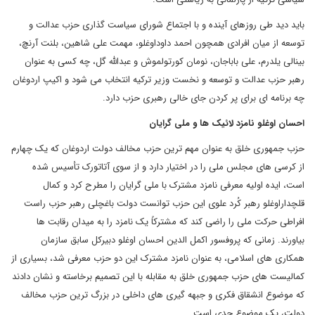
باید دید طی روزهای آینده و با اجتماع شورای سیاست گذاری حزب عدالت و
توسعه از میان افرادی همچون احمد داوداوغلو، مهمت علی شاهین، بلنت آرنچ،
بینالی یلدرم، علی باباجان، نومان کورتولموش و عبدالله گل، چه کسی به عنوان
رهبر حزب عدالت و توسعه و نخست وزیر ترکیه انتخاب می شود و اکیپ اردوغان
چه برنامه ای برای پر کردن جای خالی رهبری حزب دارد.
احسان اوغلو نامزد لائیک ها و ملی گرایان
حزب جمهوری خلق به عنوان مهم ترین حزب مخالف دولت اردوغان که یک چهارم
از کرسی های مجلس ملی را در اختیار دارد و از سوی آتاتورک تأسیس شده
است، ایده اولیه معرفی نامزد مشترک با ملی گرایان را مطرح کرد و کمال
قلچداراوغلو رهبر کُرد علوی این حزب توانست دولت باغچلی رهبر حزب راست
افراطی حرکت ملی را راضی کند که مشترکاً یک نامزد را به میدان رقابت ها
بیاورند. زمانی که پروفسور اکمل الدین احسان اوغلو دبیرکل سابق سازمان
همکاری های اسلامی، به عنوان نامزد مشترک این دو حزب معرفی شد، بسیاری از
کمالیست های حزب جمهوری خلق به مقابله با این تصمیم برخاسته و نشان دادند
که موضوع انشقاق فکری و جبهه گیری های داخلی در بزرگ ترین حزب مخالف
دولت، یک موضوع جدی است.