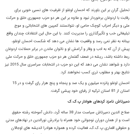
تحلیل گران بر این باورند که احسان اوغلو از ظرفیت های نسبی خوبی برای
رقابت با اردوغان برخوردار نبود و علاوه بر این هر دو حزب جمهوری خلق و حرکت
ملی و دیگر احزاب کوچک حامی او، نتوانستند کمپین های انتخاباتی و موج
تبلیغاتی خب و تأثیرگذاری را مدیریت کنند. با این حال این انتقادات چندان واقع
بینانه به نظر نمی رسد و واقعیت ها نشان می دهد که شکست احسان اوغلو،
پیش از آن که به ادب و وقار و آرامش او و ناتوان ماندن در برابر حملانت اردوغان
ربط داشته باشد، ریشه در ضعف گفتمان هر دو حزب جمهوری خلق و حرکت ملی
دارد و شواهد نشان می دهد که این دو حزب در انتخابات سراسری سال 2015 نیز
نتایج بهتر و مطلوب تری کسب نخواهند کرد.
احسان اوغلو پانزده میلیون و یک صد و پنجاه و پنج هزار رای گرفت و در 15
استان از 81 استان ترکیه از رقبای خود پیشی گرفت.
دمیرتاش نامزد کردهای هوادار پ.ک.ک
صلاح الدین دمیرتاش سیاست مدار 38 ساله کُرد، دانش آموخته رشته حقوق
است و از همان دوران نوجوانی خود همراه با برادرش نورالدین در نهادهای مدنی
و حقوقی اقماری پ.ک.ک، فعالیت کرده و همواره هوادرا اندیشه های اوجالان