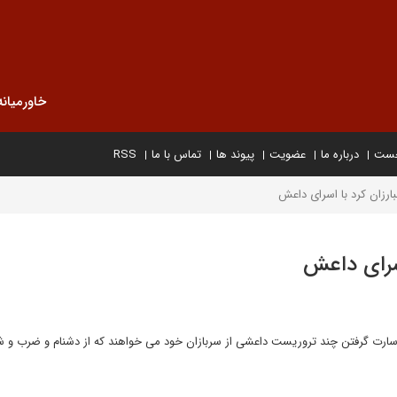
خاورمیانه
خست
درباره ما
عضویت
پیوند ها
تماس با ما
RSS
بارزان کرد با اسرای داعش
اسرای داعش
به اسارت گرفتن چند تروریست داعشی از سربازان خود می خواهند که از دشنام و ضرب و شت