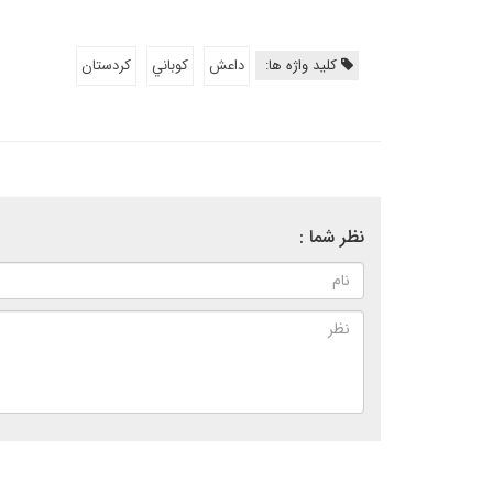
کلید واژه ها:
داعش
كوباني
كردستان
نظر شما :