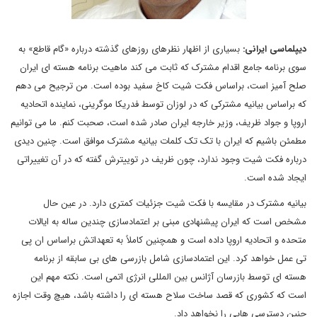
دیپلماسی ایرانی:
بسیاری از اظهار نظرهای روزهای گذشته درباره «گام قاطع» به
سوی برنامه جامع اقدام مشترک که ثابت می کند ماهیت برنامه هسته ای ایران
صلح آمیز است، براساس فکت شیت کاخ سفید بوده است. من ترجیح می دهم
که براساس بیانیه مشترکی که در لوزان توسط فدریکا موگرینی، نماینده اتحادیه
اروپا و جواد ظریف، وزیر خارجه ایران صادر شده است، صحبت کنم. ما می توانیم
مطمئن باشیم که ایران با تک تک کلمات بیانیه مشترک موافق است. چنین دیدی
درباره فکت شیت وجود ندارد، چون ظریف در توییترش گفته که در آن تغییراتی
ایجاد شده است.
بیانیه مشترک در مقایسه با فکت شیت جزئیات کمتری دارد. در عین حال
مشخص است که ایران پیشنهادی مبنی بر اعتمادسازی چندین ساله به ایالات
متحده و اتحادیه اروپا داده است و همچنین کاملاً به تعهداتش براساس ان پی
تی عمل خواهد کرد. این اعتمادسازی شامل بازرسی های بی سابقه از برنامه
هسته ای توسط بازرسان آژانس بین المللی انرژی اتمی است. نکته مهم این
است که کشوری که قصد ساخت سلاح هسته ای را داشته باشد، هیچ وقت اجازه
چنین دسترسی هایی را نخواهد داد.