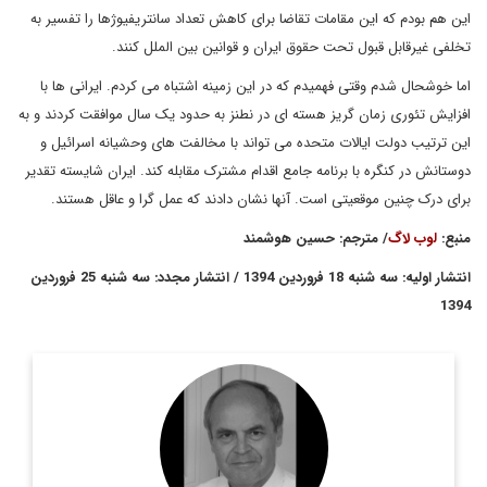
این هم بودم که این مقامات تقاضا برای کاهش تعداد سانتریفیوژها را تفسیر به
تخلفی غیرقابل قبول تحت حقوق ایران و قوانین بین الملل کنند.
اما خوشحال شدم وقتی فهمیدم که در این زمینه اشتباه می کردم. ایرانی ها با
افزایش تئوری زمان گریز هسته ای در نطنز به حدود یک سال موافقت کردند و به
این ترتیب دولت ایالات متحده می تواند با مخالفت های وحشیانه اسرائیل و
دوستانش در کنگره با برنامه جامع اقدام مشترک مقابله کند. ایران شایسته تقدیر
برای درک چنین موقعیتی است. آنها نشان دادند که عمل گرا و عاقل هستند.
منبع:
لوب لاگ
/ مترجم: حسین هوشمند
انتشار اولیه: سه شنبه 18 فروردین 1394 / انتشار مجدد: سه شنبه 25 فروردین
1394
پیتر جنکینز، ديپلمات بازنشسته وزارت خارجه انگليس و نماينده
اسبق اين كشور در آژانس بين المللي انرژي اتمي بوده است.
اطلاعات بیشتر