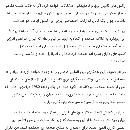
راکتورهای تامین برق و تحقیقاتی، مشارکت خواهد کرد. اگر به فکت شیت نگاهی
بیندازیم در می یابیم که ایران برای تامین تجهیزاتش نیازی به بازار سیاه نخواهد
داشت، چون یک کانال تدارکات اختصاصی برای این کشور ایجاد خواهد شد.
این درجه از همکاری منجر به ایجاد رابطه خواهد شد. تعجب آور خواهد بود اگر
این رویکرد به ایالات متحده و اتحادیه اروپا در این رابطه که ایران خواهان انرژی
صلح آمیز هسته ای همچون ژاپن و برزیل است به جای این که به دنبال
کشورهای دارای بمب اتم همانند کره شمالی، اسرائیل، هند و پاکستان باشد،
کمک نکند.
در هر صورت این همکاری بین المللی فرصتی را به وجود خواهد آورد تا ایرانی ها
احساس کنند که می توانند به دیگران برای تامین بسیاری از نیازهای هسته ای
شان از جمله سوخت نیروگاه ها، تکیه کنند. در اوایل دهه 1980 میلادی، زمانی که
ایالات متحده، آلمان و فرانسه همکاری هسته با ایران را رد کردند، این کشور
مجبور شد روی به بازار سیاه و سیاست پنهانکاری بیاورد.
اصرار بر کاهش تعداد سانتریفیوژهای ایران در نطنز مهم بوده است و مقامات
ایران باید نادان باشند تا از این وضعیت که زیر نظر نظارت بازرسان آژانس بین
المللی انرژی اتمی است، برای رسیدن به سلاح هسته ای استفاده کنند. من نگران