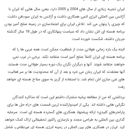
ایران تجربه زیادی از سال های 2004 و 2005 دارد، یعنی سال هایی که ایران با
آژانس بین المللی انرژی اتمی همکاری داشت و آژانس به ایران سوءظن داشت
که چیزی را پنهان می کند. تلاش ایران برای اعتمادسازی در زمینه صلح آمیز بودن
برنامه هسته ای اش نشان داد که سیاست پنهانکاری که در طول 18 سال گذشته
جریان داشته، شکست خورده است.
البته یک بازه زمانی طولانی مدت از شفافیت ممکن است همه غربی ها را که
برنامه هسته ای ایران کاملاً صلح آمیز است متقاعد نکند. برخی در غرب نمی
خواهند متقاعد شوند. آنها و دیگران نگران یک دوره بسیار طولانی مدت هستند.
آنها معتقدند که ایران زمان می خرد و بعد از آن که محدودیت ها بر سر فعالیت
های غنی سازی اش تمام شد، با استفاده از گریز به سوی سلاح هسته ای خواهد
رفت.
برداشتی که من از مطالعه بیانیه مشترک داشتم این است که مذاکره کنندگان
نگرانی هایی داشته اند. یکی از امیدوارکننده ترین قسمت های «راه حل ها برای
پارامترهای کلیدی» ارائه پیشنهاد همکاری های گسترده هسته ای است. سرمایه
گذاری بین المللی به طراحی مجدد و بازسازی راکتور تحقیقاتی اراک کمک خواهد
کرد. ایران در همکاری های بین المللی در زمینه انرژی هسته ای غیرنظامی، شامل