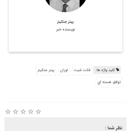
پیتر جنکینز
نویسنده خبر
کلید واژه ها:
فکت شیت
لوزان
پيتر جنكينز
توافق هسته اي
نظر شما :