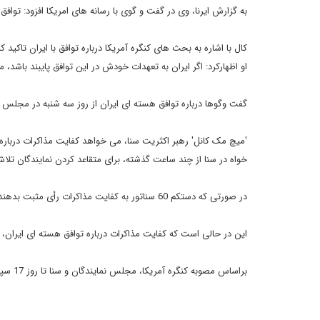
به گزارش ایرنا، وی در گفت و گوی با رسانه های امریکا افزود: توافق هسته ای 23 تیر ماه با ایران موضوعی بحث ب
کال با اشاره به بحث های کنگره آمریکا درباره توافق با ایران تاکید
او اظهارکرد: اگر ایران به تعهدات خودش در این توافق پایبند باشد، م
گفت وگوها درباره توافق هسته ای ایران از روز سه شنبه در مجلس سنا
'میچ مک کانل' رهبر اکثریت سنا، می خواهد کفایت مذاکرات درباره 
خواه در سنا از چند ساعت گذشته، برای متقاعد کردن نمایندگان تلا
در صورتی که دستکم 60 سناتور به کفایت مذاکرات رأی مثبت بدهند، سنای آمریکا موضوع رد توافق هسته ای ایران را به رأی خواهد گذاشت.
این در حالی است که کفایت مذاکرات درباره توافق هسته ای ایران، 
براساس مصوبه کنگره آمریکا، مجلس نمایندگان و سنا تا روز 17 سپتامبر(26 شهریورماه) فرصت دارند که به این توافق رأی مثبت یا منفی دهند.