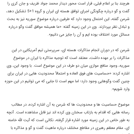
هرچند بنا بر اعلام قبلی، قرار است محور دیدار محمد جواد ظریف و جان کری را
گفت و گو درباره چگونگی اجرای توافق هسته ای ایران و گروه 1+5 تشکیل دهد،
شرمن گفته، این احتمال وجود دارد که طرفین درباره موضوع سوریه نیز به بحث
و تبادل نظر بپردازند. وی در این زمینه گفته: «ما همیشه موافق گفت وگو درباره
مسائل مورد اختلاف بوده ایم و آن را جایز می دانیم».
شرمن که در دوران انجام مذاکرات هسته ای، سرپرستی تیم آمریکایی در این
مذاکرات را بر عهده داشت، معتقد است که توجیه مذاکره با ایران در موضوع
سوریه، وجود منافع موازی میان دو طرف در این موضوع است. با وجود این، وی
اشاره کرده: «حساسیت های فوق العاده و احتمالاً محدودیت هایی در ایران برای
چنین گفت وگوهایی وجود دارد؛ اما مهم است تا جایی که می توانیم در این حوزه
وارد شویم».
موضوع حساسیت ها و محدودیت ها که شرمن به آن اشاره کرده، در مطالب
رسانه هایی که اقدام به بازتاب سخنان وی کرده اند نیز قابل مشاهده است. آنچه
به طور خاص در این زمینه مورد اشاره قرار گرفته، نکاتی است که آیت الله خامنه
ای، مقام معظم رهبری در مقاطع مختلف درباره ماهیت گفت و گو و مذاکره با