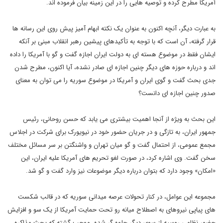
آمریکا مطرح کرده و توصیه هایی را در این زمینه بیان فرموده اند.
به عبارت دیگر، آنچه اکنون به عنوان یک نکته ابهام آمیز پیش روی این رسانه ها
قرار گرفته، آن است که با توجه به تأکیدهای پیشین رهبر انقلاب مبنی بر آنکه
ایشان فقط در موضوع هسته ای به دولت ایران اجازه گفت و گو با آمریکا را داده
اند و درباره حوزه های دیگر چنین اجازه ای صادر نشده، آیا اکنون، مطرح شدن
جدی بحث گفت و گوی ایران و آمریکا در موضوع سوریه را می توان به معنای
صدور چنین اجازه ای دانست؟
این بحث به ویژه از آنجا اهمیت بیشتری می یابد که حسن روحانی، رئیس
جمهور ایران، به تازگی و در جریان حضور خود در نیویورک برای شرکت در اجلاس
مجمع عمومی، از احتمال گفت و گو میان تهران و واشنگتن بر سر مسائل مختلف
سخن گفت. وی اشاره کرد، در صورت لغو تحریم های آمریکا علیه ایران، این
«امکان» وجود دارد که بتوان درباره دیگر موضوعات نیز وارد گفت و گو شد.
مجموعه این عوامل، در کنار تحولات عرصه میدانی سوریه که در قالب شکست
های پیاپی نیروهای به اصطلاح میانه رو تحت حمایت آمریکا از یک سو و افزایش
حضور نظامی روسیه از سوی دیگر جلوه گر شده، موجب گشته که بحث مذاکره