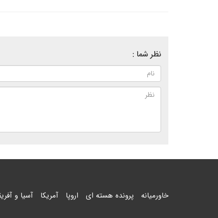
نظر شما :
خاورمیانه
پرونده هسته ای
اروپا
آمریکا
آسیا و آفریق