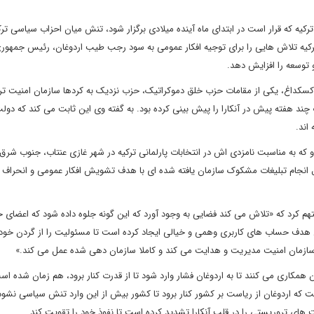
رکیه که قرار است در ابتدای ماه آینده میلادی برگزار شود، تنش میان احزاب سیاسی ت
ترکیه تلاش هایی را برای توجیه افکار عمومی به سود رجب طیب اردوغان، رئیس جمهوری
و توسعه را افزایش دهد.
کسکداغ، یکی از مقامات حزب خلق دموکراتیک، حزب نزدیک به کردها سازمان امنیت ترک
ند هفته پیش در آنکارا را پیش بینی کرده بود. به گفته وی این ثابت می کند که دولت
اند.
که به مناسبت نامزدی اش در انتخابات پارلمانی ترکیه در شهر غازی عنتاب، جنوب شرق 
انجام تبلیغات مشکوک سازمان یافته شده ای با هدف تشویش افکار عمومی و انحراف آن
تهم کرد که «تلاش می کند فضایی به وجود آورد که این گونه جلوه داده شود که اعضای
مین هدف حساب های کاربری وهمی و خیالی ایجاد کرده است تا مسئولیت را از گردن خود ب
سازمان امنیت مدیریت و هدایت می کند و کاملا سازمان دهی شده عمل می کند.»
 همکاری می کنند تا به اردوغان فشار وارد شود تا از قدرت کنار برود، هم زمان شده ا
که اردوغان از ریاست بر کشور کنار برود تا کشور بیش از این وارد تنش سیاسی نشود.
های تروریستی را در قلب آنکارا تشدید کرده است تا نفوذ خود را تقویت کند.