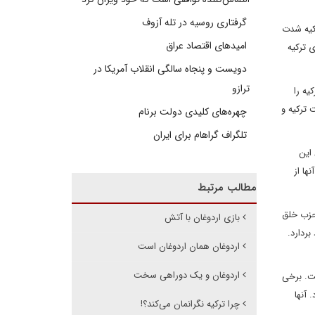
گرفتاری روسیه در تله آزوف
رکیه شدت
امیدهای اقتصاد عراق
 ترکیه
دویست و پنجاه سالگی انقلاب آمریکا در
ترازو
یه را
 ترکیه و
چهره‌های کلیدی دولت برنام
تلگراف گراهام برای ایران
این
ها از
مطالب مرتبط
 حزب خلق
بازی اردوغان با آتش
ردارد.
اردوغان همان اردوغان است
اردوغان و یک دوراهی سخت
ست. برخی
 آنها
چرا ترکیه نگرانمان می‌کند؟!