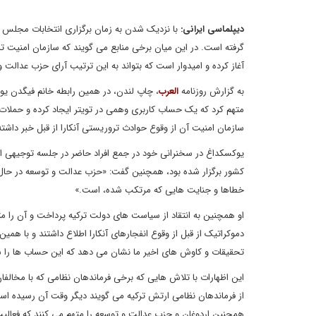
دیپلماسی ایرانی:
با نزدیک شدن به زمان برگزاری انتخابات مجلس ت
گرفته است. در این میان برخی منابع می گویند که سازمان امنیت 
آغاز کرده و امیدوار است که بتواند به این ترتیب آرای حزب عدالت 
به گزارش روزنامه
العرب
، چاپ لندن، در همین رابطه خانم فیگدن یو
متهم کرد که یک حساب کاربری وهمی در تویتر ایجاد کرده و حملات چ
سازمان امنیت آن از وقوع حوادث تروریستی آنکارا از قبل خبر داشته 
یوکسکداغ در سخنرانی خود در جمع افراد حاضر در جلسه توجیهی او 
کشور برگزار شده بود، همچنین گفت: «حزب عدالت و توسعه در حال 
خطاها و جنایت هایی که مرتکب شده، است.»
او همچنین به انتقاد از سیاست های دولت ترکیه پرداخت و آن را م
دموکراتیک از قبل از وقوع انفجارهای آنکارا اطلاع داشتند و با ه
تحقیقات و کاوش های اخیر ما نشان می دهد که این حساب ها را 
این اظهارات با تلاش هایی که برخی فرماندهان نظامی که با مخالفان
از فرماندهان نظامی ارتش ترکیه می گویند دیگر وقت آن رسیده است 
همچنین اردوغان و حزب عدالت و توسعه را متهم می کنند که فعالیت 