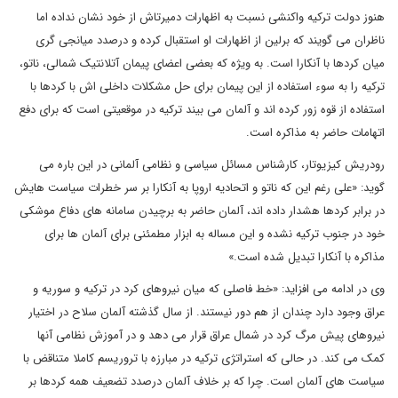
هنوز دولت ترکیه واکنشی نسبت به اظهارات دمیرتاش از خود نشان نداده اما
ناظران می گویند که برلین از اظهارات او استقبال کرده و درصدد میانجی گری
میان کردها با آنکارا است. به ویژه که بعضی اعضای پیمان آتلانتیک شمالی، ناتو،
ترکیه را به سوء استفاده از این پیمان برای حل مشکلات داخلی اش با کردها با
استفاده از قوه زور کرده اند و آلمان می بیند ترکیه در موقعیتی است که برای دفع
اتهامات حاضر به مذاکره است.
رودریش کیزیوتار، کارشناس مسائل سیاسی و نظامی آلمانی در این باره می
گوید: «علی رغم این که ناتو و اتحادیه اروپا به آنکارا بر سر خطرات سیاست هایش
در برابر کردها هشدار داده اند، آلمان حاضر به برچیدن سامانه های دفاع موشکی
خود در جنوب ترکیه نشده و این مساله به ابزار مطمئنی برای آلمان ها برای
مذاکره با آنکارا تبدیل شده است.»
وی در ادامه می افزاید: «خط فاصلی که میان نیروهای کرد در ترکیه و سوریه و
عراق وجود دارد چندان از هم دور نیستند. از سال گذشته آلمان سلاح در اختیار
نیروهای پیش مرگ کرد در شمال عراق قرار می دهد و در آموزش نظامی آنها
کمک می کند. در حالی که استراتژی ترکیه در مبارزه با تروریسم کاملا متناقض با
سیاست های آلمان است. چرا که بر خلاف آلمان درصدد تضعیف همه کردها بر