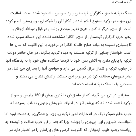
آمده است.»
جنگ ترکیه با حزب کارگران کردستان وارد سومین ماه خود شده است. فعالیت
این حزب در ترکیه ممنوع اعلام شده و آنکارا آن را شبکه ای تروریستی اعلام کرده
است. از سوی دیگر تا کنون هیچ تغییر موضع روشنی در قبال عبدالله اوجالان،
رهبر حزب کارگران کردستان از سوی آنکارا مشاهده نشده این مساله سبب شده
تا بسیاری نسبت به نیات صلح طلبانه آنکارا در برخورد با این اقلیت که سال ها
است خواستار جدایی از ترکیه هستند به دیده تردید بنگرند. در حال حاضر دولت
ترکیه با پایان دادن به آتش بس خود با کردها جنگنده های خود را به پناهگاه آنها
در جنوب ترکیه و شمال عراق گسیل می دارد و مواضع آنها را بمباران می کند، در
برابر نیروهای مخالف کرد نیز در برابر این حملات واکنش نشان می دهند و
حملاتی را به خاک ترکیه انجام داده اند.
مسئولان دولتی می گویند که از ماه ژوئن تا کنون بیش از 150 پلیس و سرباز
ترکیه کشته شده اند که بیشتر آنها در اطراف شهرهای جنوبی به قتل رسیده اند.
حزب خلق دموکراتیک در انتخابات اخیر ترکیه پیروزی چشمگیری به دست آورد اما
نتوانست شیرینی این پیروزی را بچشد چرا که بعد از آن حزب عدالت و توسعه به
ریاست رجب طیب اردوغان که اکثریت کرسی های پارلمان را در اختیار دارد در