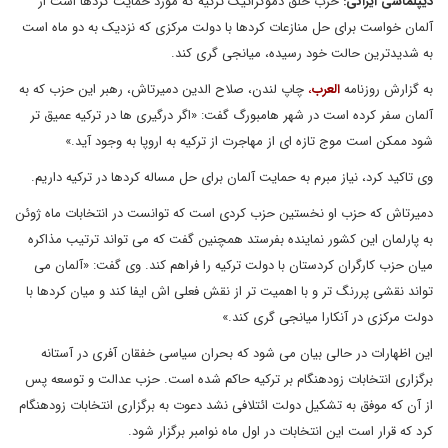
دیپلماسی ایرانی:
حزب خلق دموکراتیک ترکیه که مورد حمایت کردها است از
آلمان خواست برای حل منازعات کردها با دولت مرکزی که نزدیک به دو ماه است
به شدیدترین حالت خود رسیده، میانجی گری کند.
به گزارش روزنامه
العرب
،
چاپ لندن، صلاح الدین دمیرتاش، رهبر این حزب که به
آلمان سفر کرده است در شهر هامبورگ گفت: «اگر درگیری ها در ترکیه عمیق تر
شود ممکن است موج تازه ای از مهاجرت از ترکیه به اروپا به وجود آید.»
وی تاکید کرد، نیاز مبرم به حمایت آلمان برای حل مساله کردها در ترکیه داریم.
دمیرتاش که حزب او نخستین حزب کردی است که توانست در انتخابات ماه ژوئن
به پارلمان این کشور نماینده بفرستد همچنین گفت که می تواند ترتیب مذاکره
میان حزب کارگران کردستان با دولت ترکیه را فراهم کند. وی گفت: «آلمان می
تواند نقشی پررنگ تر و با اهمیت تر از نقش فعلی اش ایفا کند و میان کردها با
دولت مرکزی در آنکارا میانجی گری کند.»
این اظهارات در حالی بیان می شود که بحران سیاسی خفقان آفری در آستانه
برگزاری انتخابات زودهنگام بر ترکیه حاکم شده است. حزب عدالت و توسعه پس
از آن که موفق به تشکیل دولت ائتلافی نشد دعوت به برگزاری انتخابات زودهنگام
کرد که قرار است این انتخابات در اول ماه نوامبر برگزار شود.