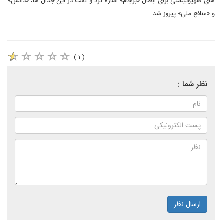
های صهیونیستی برای ابطال «برجام» اشاره کرد و گفت در این جدال ها، «دانش»
و «منافع ملی» پیروز شد.
( ۱ )
نظر شما :
ارسال نظر