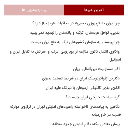
آخرین خبرها
پر بازدیدترین ها
چرا ایران به «پیروزی نسبی» در مذاکرات هرمز نیاز دارد؟
بقایی: توافق عربستان، ترکیه و پاکستان را تهدید نمی‌بینیم
چرا پیوستن به سازمان کشورهای ترک به نفع ایران نیست
واکاوی انتقال کانون منازعه از رویارویی اعراب و اسرائیل به تقابل ایران و
اسرائیل
آغاز مسئولیت بین‌المللی ایران
دکترین ژئواکونومیک ایران در شرایط تصاعد بحران
الگوی بقای تاکتیکی اردوغان با نیرنگ علیه ایران
گره سیاست خارجی ایران چیست؟
نگاهی به پیامدهای ناخواسته راهبردهای امنیتی تهران در ترازوی موازنه
قدرت در خاورمیانه
پیمان دفاعی مکه؛ نظم امنیتی جدید منطقه