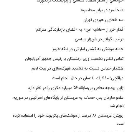
خوانشی از منظر اقتصاد سیاسی و ژئوپلیتیک کریدورها
«محاصره در برابر محاصره»
سه خطای راهبردی تهران
گذار خزر از «حاشیه امن» به «فضای بازدارندگی متراکم
ترامپ گرفتار در شن‌زار سیاسی
حمله موشکی به کشتی اماراتی در تنگه هرمز
تماس تلفنی نخست وزیر ارمنستان با رئیس جمهور آذربایجان
هشدار حماس نسبت به تشدید شهرک‌سازی در بیت‌ لحم
عراقچی: مذاکرات با عمان در حال انجام است
ژاپن بودجه دفاعی بی‌سابقه ۵۶ میلیارد دلاری را در نظر دارد
عضو سازمان بدر: حملات به عربستان از پایگاه‌های اسرائیلی در سوریه
انجام شد
رویترز: عربستان ۸۶ درصد از موشک‌های پاتریوت خود را استفاده کرده
است