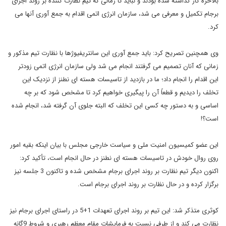
بالاخره کار گذاشته شده بودند و نباید تا زمانی که تیم نظارت کننده بر روند اجرای
برجام تکمیل و معرفی می شد، سازمان انرژی اتمی اقدام به جمع آوری آنها می
کرد.
وی همچنین تصریح کرد: باید جمع آوری این سانتریفیوژها با نظارت تیم مذکور و
زمانی که آنان تصمیم می گرفتند انجام می شد ولی سازمان انرژی اتمی زودتر
این اقدام را انجام داد؛ ما در بازدید از تاسیسات هسته ای نطنز از نزدیک این
تخلف را دیدیم و قطعاً آن را پیگیری خواهیم کرد تا مشخص شود که بر چه
اساسی و به دستور چه کسی این تخلف که البته جلوی آن گرفته شد، انجام شده
است؟!
این عضو کمیسیون امنیت ملی و سیاست خارجی مجلس با بیان اینکه بقیه امور
روی روال خودش در تاسیسات هسته ای نطنز در حال انجام است، تأکید کرد:
اکنون دیگر تیم نظارت بر روند اجرای برجام مشخص شده و تاکنون 3 جلسه نیز
برگزار کرده و در حال نظارت بر روند اجرای برجام است.
کوثری متذکر شد: این تیم بر روند اجرای تعهدات 1+5 در راستای اجرای برجام نیز
نظارت می کند و از طرفی نسبت به فرمایشات مقام معظم رهبری و شروط 9گانه