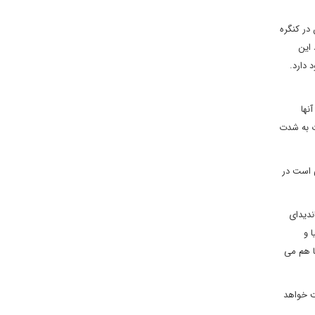
واهان در کنگره
 این
دارد.
نها
ت به شدت
ی است در
ندیدای
 و
ا هم می
ت خواهد