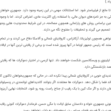
د.)
م در سنا معمولاً نیاز به کسب اکثریت 60 رای دارد تا مانع از فیلیباستر شود. اما استثنائات مهمی در این زمینه وجود دارد. جمهوری خ
ئی به جز نامزدهای دیوان عالی، با استفاده رای اکثریت عادی، اعتراض کردند. اما با وجود
نین براساس روش های پارلمانی همچون مصالحه، در این شرایط محدودیت هایی وجود 
یح تصمیم می گیرند و تحقیقات را مفتوح نگه می دارند.
 همچون لوئیزیانا، آرکانزاس، کارولاینای شمالی و آلاسکا دفاع می کردند و در تمام آ
که رئیس جمهور اوباما در آنها پیروز شده است و برخی از رقابتی ترین آنها در ایالا
 ایلینوی و ویسکانسین شکست خواهند داد. تنها کرسی در اختیار دموکرات ها که رقابت
قصد بازنشستگی دارد.
دای خوبی در کارولاینای شمالی پیدا نکرده اند، در حالی که جمهوریخواهان تاکنون کا
د فضا را شکل دهد. دموکرات ها معتقدند اگر بتوانند کاندیداهای توانمندی در پنسیلوانیا
 دارند و اگر مک کین با یک رقیب از جناح راست روبه رو شود، انتخابات نهایی آریزون
نونی جمهوری خواه و دادستان سابق ایالت با مگی حسن، فرماندار دموکرات کنونی رقاب
 نخواهد رسید.