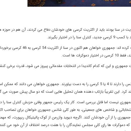
ت ها که حزب اکثریت در سنا بودند باید از اکثریت کرسی های خودشان دفاع می کردند، آن هم در حوزه 
اختیار بگیرند.
دموکرات ها در انتخابات سال 2016 بر روی سناریوی مشابهی حساب کرده اند: جمهوری خواهان هم اک
ارد: رقابت های ریاست جمهوری و این که کدام کاندیدا در انتخابات مقدماتی پیروز می شود، قدرت برخی کن
دموکرات ها با یک پیش بینی محتاط آمیز می گویند حداقل این شانس را دارند تا 4 یا 5 کرسی را به دست بیاورند. جمهوری خواهان می دانن
اهند کرد. این تقریباً بازتاب دهنده همان تحلیل هایی است که دو سال پیش صورت می گ
مهوری نیست اما قابل بررسی است. کار یک رئیس جمهور وقتی حزبش کنترل سنا را در 
طق انتخاباتی و شاخص های جمعیتی، به طور کلی شانس جمهوری خواهان برای تصاحب اک
مهوری را از آن خودشان کنند. اگرچه دیوید وازرمن از کوک پالیتیکال ریپورت، که مهم