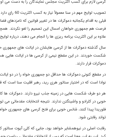
کرسی لازم برای کسب اکثریت مجلس نمایندگان را به دست می آورن
تصویب لوایح مه
قبلی به اقدام یکجانبه دموکرات ها در تغییر قوانین که نامزدهای قضا
فرصت هم جمهوری خواهان امسال این تصمیم را لغو نکردند. همچ
علاوه بر این اکثریت برنامه ریزی ها را انجام می دهند، درباره لوا
سال گذشته دموکرات ها از کرسی هایشان در ایالت های جمهوری خواهی
شکست خوردند. در این مقطع نیمی از کرسی ها در ایالت هایی هستند 
دموکرات قرار دارند.
در مقطع کنونی دموکرات ها حداقل دو جمهوری خواه را در دو ایالت
نوادا است که در اختیار سناتور هری رید، رهبر اقلیت سنا است که 
هر دو طرف شکست هایی در زمینه جذب نیرو دارند. دموکرات ها کاندی
خوبی در کلرادو و واشینگتن ندارند. نتیجه انتخابات مقدماتی می توان
فلوریدا پیدا کنند، شانس خوبی برای فتح کرسی های جمهوری خواهان
تواند رقابتی شود.
رقابت اصلی در نیوهمشایر خواهد بود، جایی که کلی آیوت سناتور ک
کرد. این به این معنا است که پس از انتخابات مقدماتی ریاست جمهوری در 9 فوریه، فضای سیاسی در نیوهمشایر به پایان