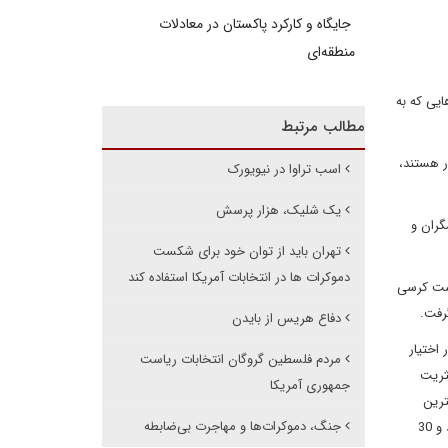
جایگاه و کارکرد پاکستان در معادلات
منطقه‌ای
هایی که به
مطالب مرتبط
نون در سنا از اکثریت 54 کرسی به 46 کرسی برخوردار هستند،
اسب تراوا در نیویورک
یک شلیک، هزار پرسش
شگران و
تهران باید از توان خود برای شکست
دموکرات ها در انتخابات آمریکا استفاده کند
د که ممکن است کرسی
رفت.
دفاع هریس از بایدن
اختیار
مردم فلسطین گروگان انتخابات ریاست
ثریت
جمهوری آمریکا
ترین
جنگ، دموکرات‌ها و مهاجرت بی‌ضابطه
تحلیلگر غیرحزبی انتخابات مجلس نمایندگان است، تخمین می زند که دموکرات ها رای کلی مجلس نمایندگان را با هفت درصد اختلاف از آن خود می کنند و 30