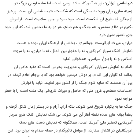
دیپلماسی ایرانی
: باور به آمریکا، ساده لوحی است، اما ساده لوحی بزرگ تر،
زمینه سازی برای ورود به جنگی است که شکست، نتیجه قطعی آن است. پرهیز
از جنگی که نتایج آن شکست است، خود نمود و تبلور عقلانیت است. فراموش
نکنیم در دفاع مقدس، هم جنگ و هم صلح، هر دو به ما تحمیل شد، که این خود
جای تعمق عمیق دارد.
عیاری، میراث ایرانیست. جوانمردی، بخشی از فرهنگ ایران بوده و هست.
نمایش اشک سرباز آمریکایی، نه با حقوق بین الملل، نه با عیاری، نه با مروت
اسلامی و نه با بلوغ سیاسی، همخوانی ندارد.
اقدام به نمایش سربازان آمریکایی، مدیریت بحرانی است که عقبه حامی آن
بدانند که تاوان این اقدام، بر دوش مردمی خواهد بود که با برجام اعلام کردند در
پی آن هستند که سایه شوم جنگ را از کشور دور نمایند. نباید با نوازش
احساسات سطحی، غرور ملی که حاصل و میراث تاریخی یک ملت است را با خطر
مواجه نمود.
جنگ ها به یکباره شروع نمی شوند، بلکه آرام، آرام و در بستر زمان شکل گرفته و
بعضاً بهانه های ساده نقطه آغاز آن می شوند. بی شک نمایش اشک های سرباز
آمریکایی تحقیر ملی آمریکا است. همانگونه که نمایش دست های بسته
امریکائیان در اشغال سفارت، از عوامل تاثیرگذار در حمله صدام به ایران بود، این