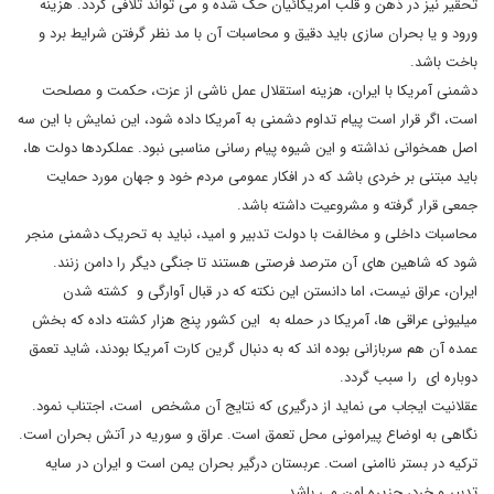
تحقیر نیز در ذهن و قلب امریکائیان حک شده و می تواند تلافی گردد. هزینه
ورود و یا بحران سازی باید دقیق و محاسبات آن با مد نظر گرفتن شرایط برد و
باخت باشد.
دشمنی آمریکا با ایران، هزینه استقلال عمل ناشی از عزت، حکمت و مصلحت
است، اگر قرار است پیام تداوم دشمنی به آمریکا داده شود، این نمایش با این سه
اصل همخوانی نداشته و این شیوه پیام رسانی مناسبی نبود. عملکردها دولت ها،
باید مبتنی بر خردی باشد که در افکار عمومی مردم خود و جهان مورد حمایت
جمعی قرار گرفته و مشروعیت داشته باشد.
محاسبات داخلی و مخالفت با دولت تدبیر و امید، نباید به تحریک دشمنی منجر
شود که شاهین های آن مترصد فرصتی هستند تا جنگی دیگر را دامن زنند.
ایران، عراق نیست، اما دانستن این نکته که در قبال آوارگی و کشته شدن
میلیونی عراقی ها، آمریکا در حمله به این کشور پنج هزار کشته داده که بخش
عمده آن هم سربازانی بوده اند که به دنبال گرین کارت آمریکا بودند، شاید تعمق
دوباره ای را سبب گردد.
عقلانیت ایجاب می نماید از درگیری که نتایج آن مشخص است، اجتناب نمود.
نگاهی به اوضاع پیرامونی محل تعمق است. عراق و سوریه در آتش بحران است.
ترکیه در بستر ناامنی است. عربستان درگیر بحران یمن است و ایران در سایه
تدبیر و خرد، جزیره امن می باشد.