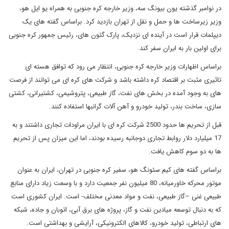
در نوامبر گذشته یون بیونگ سه، وزیر خارجه کره جنوبی به همراه یو ایل هو،
وزیر زیرساخت ها و حمل و نقل از تهران بازدید کرد. براساس گفته های یک
دیپلمات قرار است در آینده ای نزدیک، پارک گئون های، رئیس جمهور کره جنوبی
برای اولین بار به ایران سفر کند.
براساس اظهارات وزیر خارجه کره جنوبی، انتظار می رود که توافق هسته ای
تاثیری مثبت بر اقتصاد کره داشته باشد و شرکت های کره ای می توانند از فرصت
های به وجود آمده در بخش های نفت، گاز طبیعی، پتروشیمی، کشتیرانی، کشتی
سازی، ساخت بندر، تولید خودرو و آهن آلات گرانبها استفاده کنند.
قبل از تحریم ها حدود 2500 شرکت کره ای با ایران مراودات تجاری داشتند و به
17 میلیارد دلار روابط تجاری دوجانبه رسیده بودند، اما این میزان پس از تحریم
ها به دو سوم کاهش یافت.
براساس گفته های کیم سئونگ هو، سفیر کره جنوبی در تهران، ایران به عنوان
موتور محرکه خاورمیانه، 80 میلیون نفر جمعیت دارد و با وسعت زیاد دارای منابع
طبیعی غنی –گاز طبیعی، نفت و مواد معدنی مختلف- است. ایران کشوری است
که به دنبال توسعه میادین نفت و گاز، پروژه های برق آبی، اتوبان و جاده، شبکه
های ارتباطی، تولید خودرو، کالاهای الکترونیکی، آرایشی و بهداشتی است.