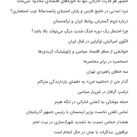
حضور هر قدرت خارجی تنها به حوزه‌های اقتصادی محدود نمی‌ماند
نبرد تمدنی در خلیج فارس و پایان استیلای پانصدسالۀ غرب استعماری؟
درباره لزوم گسترش روابط ایران و ترکمنستان
چرا احتمال یک دوره جنگ شدید دیگر، می‌تواند بالا باشد؟
الگوی اسرائیلی اوکراین در قبال ایران
خوانشی از منظر اقتصاد سیاسی و ژئوپلیتیک کریدورها
«محاصره در برابر محاصره»
سه خطای راهبردی تهران
گذار خزر از «حاشیه امن» به «فضای بازدارندگی متراکم
ترامپ گرفتار در شن‌زار سیاسی
حمله موشکی به کشتی اماراتی در تنگه هرمز
تماس تلفنی نخست وزیر ارمنستان با رئیس جمهور آذربایجان
هشدار حماس نسبت به تشدید شهرک‌سازی در بیت‌ لحم
عراقچی: مذاکرات با عمان در حال انجام است