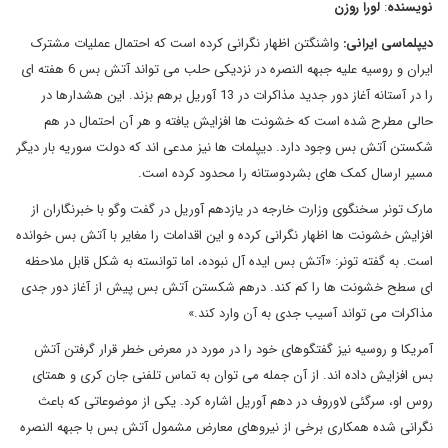
نویسنده
:
لورا روزن
دیپلماسی ایرانی
:
واشنگتن اظهار نگرانی کرده است که احتمال عملیات مشترک
ایران و روسیه علیه جبهه النصره در نزدیکی حلب می تواند آتش بس 6 هفته ای
را در آستانه آغاز دور جدید مذاکرات در 13 آوریل برهم بزند. این هشدارها در
حالی مطرح شده است که خشونت ها افزایش یافته و هر آن احتمال در هم
شکستن آتش بس وجود دارد. دیپلمات ها نیز مدعی اند که دولت سوریه بار دیگر
مسیر ارسال کمک های بشردوستانه را محدود کرده است.
مارک تونر سخنگوی وزارت خارجه در یازدهم آوریل در گفت وگو با خبرنگاران از
افزایش خشونت ها اظهار نگرانی کرده و این اقدامات را مغایر با آتش بس خوانده
است. به گفته تونر: «آتش بس ایده آل نبوده، اما توانسته به شکل قابل ملاحظه
ای سطح خشونت ها را کم کند. درهم شکستن آتش بس پیش از آغاز دور جدی
مذاکرات می تواند آسیب جدی به آن وارد کند.»
آمریکا و روسیه نیز گفتگوهای خود را در مورد در معرض خطر قرار گرفتن آتش
بس افزایش داده اند. از آن جمله می توان به تماس تلفنی جان کری و همتای
روس او، سرگئی لاوروف در دهم آوریل اشاره کرد. یکی از موضوعاتی که باعث
نگرانی شده همکاری برخی از نیروهای معارض مشمول آتش بس با جبهه النصره