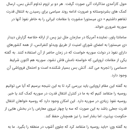
حول کارآمدی مذاکرات آتی صورت گرفت. هر دو بر لزوم تداوم آتش بس، ارسال
کمک های بشردوستانه و ضرورت ادامه روند سیاسی برای رسیدن به انتقال قدرت
تفاهم داشتیم.» دی میستورا مشورت با مقامات ایرانی را به خاطر نفوذ آنها در
سوریه ضروری خواند.
سامانتا پاور، نماینده آمریکا در سازمان ملل نیز پس از ارائه خلاصه گزارش دیدار
دی میستورا به اعضای شورای امنیت از طریق ویدئو کنفرانس، از همه کشورهای
دارای نفوذ در دولت سوریه خواست که در زمان حاضر از آن استفاده کنند. به گفته
یکی از مقامات اروپایی که خواسته نامش فاش نشود، سوریه هم اکنون شرایط
حساسی را تجربه می کند. آتش بس بسیار شکننده است و احتمال فروپاشی آن
وجود دارد.
به گفته این مقام اروپایی باید بررسی کرد تا به این نتیجه برسیم که آیا می توانیم
روسیه را متقاعد کنیم که به ما در کنترل انتقال قدرت در سوریه کمک کند یا خیر.
روسیه نفوذ زیادی در سوریه دارد. این امکان وجود دارد که روسیه خواهان انتقال
قدرت جعلی باشد به این صورت که سه یا چهار نیروی معارض را در بخش هایی از
حکومت بپذیرد، اما بشار اسد را نیز همچنان حفظ کند.
به گفته وی: «باید روسیه را متقاعد کرد که جلوی آشوب در منطقه را بگیرد. ما به