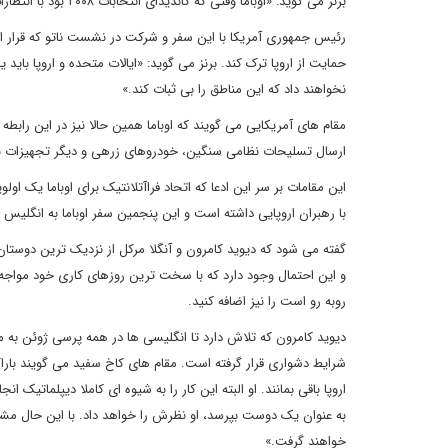
برنز می گوید: «اوباما وقتی که کاندیدای انتخابات ۲۰۰۸ بود با انتظارات بالای اروپایی ها از او فلج شده بود.»
رئیس جمهوری آمریکا با این سفر و شرکت در نشست ناتو که قرار اس
حمایت از اروپا ترک کند. برنز می گوید: «ایالات متحده و اروپا بای
نخواهند داد که این مناطق را بی ثبات کند.»
ارسال تسلیحات نظامی سنگین، خودروهای زرهی و دیگر تجهیزات ب
با رهبران اروپایی داشته است و این پنجمین سفر اوباما به انگلی
گفته می شود که دیوید کامرون و آنگلا مرکل از نزدیک ترین دوستان 
و این احتمال وجود دارد که با سخت ترین روزهای کاری خود مواجه ش
روبه رو است را نیز اضافه کنید.
دیوید کامرون که تلاش دارد تا انگلیسی ها در همه پرسی ژوئن به ما
شرایط دشواری قرار گرفته است. مقام های کاخ سفید می گویند باراک ا
اروپا باقی بمانند. او البته این کار را به شیوه ای کاملا دیپلماتیک 
به عنوان یک دوست بپرسد، او نظرش را خواهد داد. با این حال م
خواهند گرفت.»