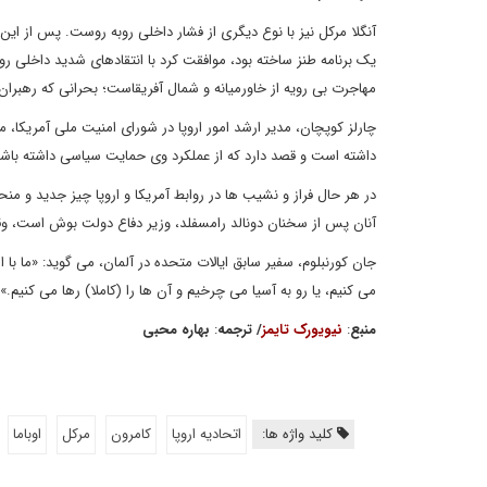
آنگلا مرکل نیز با نوع دیگری از فشار داخلی روبه روست. پس از ا
یک برنامه طنز ساخته بود، موافقت کرد با انتقادهای شدید داخلی رو
مهاجرت بی رویه از خاورمیانه و شمال آفریقاست؛ بحرانی که رهبران
چارلز کوپچان، مدیر ارشد امور اروپا در شورای امنیت ملی آمریکا، 
داشته است و قصد دارد که از عملکرد وی حمایت سیاسی داشته باشد
در هر حال فراز و نشیب ها در روابط آمریکا و اروپا چیز جدید و منحصر
آنان پس از سخنان دونالد رامسفلد، وزیر دفاع دولت بوش است، وقتی
جان کورنبلوم، سفیر سابق ایالات متحده در آلمان، می گوید: «ما با 
می کنیم، یا رو به آسیا می چرخیم و آن ها را (کاملا) رها می کنیم.»
منبع
:
نیویورک تایمز
/
ترجمه
:
بهاره محبی
کلید واژه ها:
اتحادیه اروپا
کامرون
مرکل
اوباما