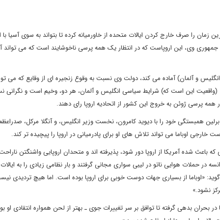
 زمان را صرف خارج کردن ایالات متحده از خاورمیانه کرده تا بتواند به سوی آسیا با 
 جمهوری وی، این اروپاست که در انتظار یک همه پرسی ناخوشایند است که می تواند آی
انگلیس و آلمان) آماده می کند، دولت وی نسبت به وقوع زنجیره ای از وقایع که می توا
نند. (واقعیت این است که) شرایط سیاسی انگلیس و آلمان، هر دو، وخیم است و نگرانی ن
 همه پرسی ژوئن به خروج این کشور از اتحادیه اروپا رای دهند.
 برلین همبستگی خود را با دیوید کامرون، نخست وزیر انگلیس، و آنگلا مرکل، صدراعظم 
ت خارجی اوباما می تواند تلاش های او برای پادرمیانی در اروپا را پیچیده تر کند.
ی که باعث شده آمریکا از اروپا دور شود، پذیرفته اند و متحدان اروپایی واشنگتن ناراح
نسه در حملات هوایی ناتو در لیبی سواری مجانی گرفتند و بار نظامی زیادی را به ایالات
 گوید: «اوباما از بسیاری جهات دوست خوبی برای اروپا بوده است. اما هیچ تردیدی نیس
کز نشود.»
روپا در بحران بدهی گرفته تا توافق بر سر تغییرات جوی ـ بهتر از لحن همواره انتقادی او ب