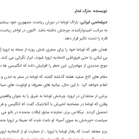
نویسنده
:
مارک لندلر
دیپلماسی ایرانی
:
باراک اوباما در دوران ریاست جمهوری خود بیشترین
به مراتب امیدوارکننده، چرخش داشته باشد. اکنون در اواخر ریاست
قاره را تحت تاثیر قرار دهد.
همان طور که اوباما خود را برای سفری شش روزه از جمله به اروپا (
بی ثباتی یا حتی فروپاشی اتحادیه اروپا شوند، ابراز نگرانی می ک
موج جدیدی از مهاجران، این خطر را افزایش داده که انگلیسی ها در
مقام های کاخ سفید هفته گذشته گفتند که اوباما در سفر به لندن و
اعلام خواهد کرد. با این حال، بیانیه های معروف و اولویت های سیاس
برخی از منتقدان در اروپا، چرخش اوباما به شرق را به عنوان واقعیت
وقتی که اوباما در مصاحبه اخیرش با آتلانتیک گفت که انگلیس و فرا
تحمیل کردند. نیکلاس برنز، نماینده سابق ایالات متحده در ناتو می
سیاست «چرخش به سوی آسیا» او باعث شده که عمیقا بر اروپا متمر
برنز معتقد است که رفتار اوباما با اروپا ـ از حمایت او از اتحادیه ا