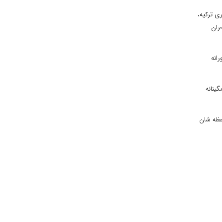
ی ترکیه،
ران
انه
گینانه
وعظه شان