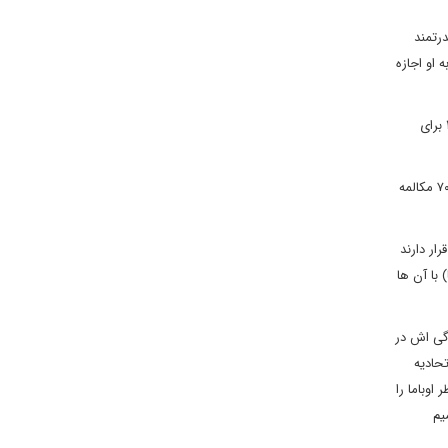
رتمند
 او اجازه
مقام های آمریکایی می گویند که اوباما همین حالا نیز در این رابطه اقداماتی را انجام داده است؛ از جمله ۳.۴ میلیارد دلار بودجه نظامی اضافی در سال ۲۰۱۷ برای
این مقامات بر سر این ادعا که اتحاد فراآتلانتیک برای اوباما یک اولویت هست یا نه، اختلاف نظر دارند. آن ها می گویند که اوباما از آغاز سال ۲۰۱۵ بیش از ۷۰ مکالمه
ار دارند
با آن ها
دگی اش در
تحادیه
اوباما را
یم