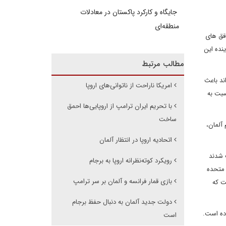
جایگاه و کارکرد پاکستان در معادلات
منطقه‌ای
افق های
نده این
مطالب مرتبط
ند باعث
امریکا ناراحت از ناتوانی‌های اروپا
سبت به
با تحریم ایران ترامپ از اروپایی‌ها احمق
ساخت
آلمان،
اتحادیه اروپا در انتظار آلمان
ت شدند
رویکرد کوته‌نظرانه اروپا به برجام
 متحده
بازی قمار فرانسه و آلمان بر سر ترامپ
ت که
دولت جدید آلمان به دنبال حفظ برجام
وده است.
است