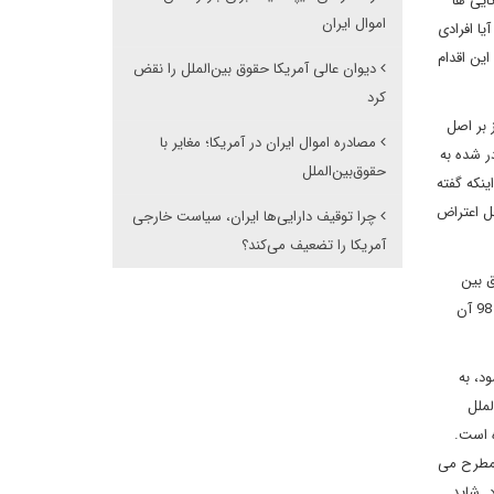
ایی ها
اموال ایران
ا افرادی
این اقدام
دیوان عالی آمریکا حقوق بین‌الملل را نقض
کرد
 بر اصل
مصادره اموال ایران در آمریکا؛ مغایر با
در شده به
حقوق‌بین‌الملل
ینکه گفته
حل اعتراض
چرا توقیف دارایی‌ها ایران، سیاست خارجی
آمریکا را تضعیف می‌کند؟
ق بین
الملل، برتر می داند. ایالات متحده حاضر نیست در امر کیفری به دیوان بین المللی بپیوندد. ایالات متحده بیش از 100 موافقنامه با دولت ها بر اساس ماده 98 آن
د، به
لملل
 است.
 مطرح می
. شاید