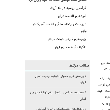
گرفتاری روسیه در تله آزوف
امیدهای اقتصاد عراق
دویست و پنجاه سالگی انقلاب آمریکا در
ترازو
چهره‌های کلیدی دولت برنام
تلگراف گراهام برای ایران
فته می
مطالب مرتبط
 کند.
پرسش‌های حقوقی درباره توقیف اموال
ان کنوانسیون به طیف
ایران
ی توانند
 دانسته است. البته
مصالحه سیاسی، راه‌حل رفع توقیف دارایی
قوع
ایران
جه به
راهکارهای دیپلماتیک برای بازگرداندن