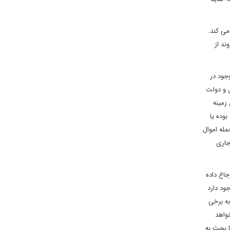
می کند.
ند از
جود در
ین ایران و دولت
ین زمینه
بوده یا
ز جمله اموال
جاری
ورت برای اجرا به ماده 94 و شورای امنیت ارجاع داده
ود دارد
به برخی
واهد
ا بحث به