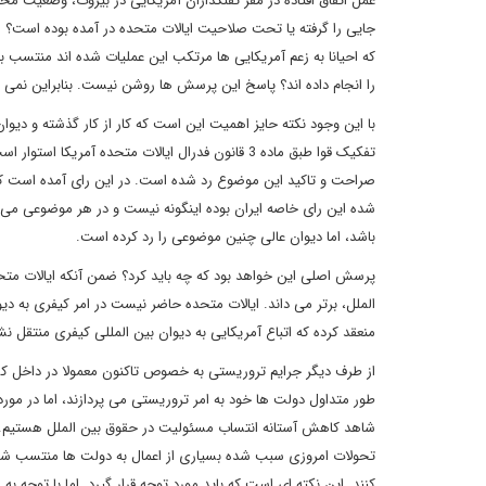
عمل اتفاق افتاده در مقر تفنگداران آمریکایی در بیروت، وضعیت محل 
جایی را گرفته یا تحت صلاحیت ایالات متحده در آمده بوده است؟ اگر
که احیانا به زعم آمریکایی ها مرتکب این عملیات شده اند منتسب به ا
را انجام داده اند؟ پاسخ این پرسش ها روشن نیست. بنابراین نمی 
با این وجود نکته حایز اهمیت این است که کار از کار گذشته و دیوان
تفکیک قوا طبق ماده 3 قانون فدرال ایالات متحده آ
صراحت و تاکید این موضوع رد شده است. در این رای آمده است که به
شده این رای خاصه ایران بوده اینگونه نیست و در هر موضوعی می تو
باشد، اما دیوان عالی چنین موضوعی را رد کرده است.
پرسش اصلی این خواهد بود که چه باید کرد؟ ضمن آنکه ایالات مت
منعقد کرده که اتباع آمریکایی به دیوان بین المللی کیفری منتقل 
از طرف دیگر جرایم تروریستی به خصوص تاکنون معمولا در داخل کشو
طور متداول دولت ها خود به امر تروریستی می پردازند، اما در مو
شاهد کاهش آستانه انتساب مسئولیت در حقوق بین الملل هستیم. د
تحولات امروزی سبب شده بسیاری از اعمال به دولت ها منتسب شو
کنند. این نکته ای است که باید مورد توجه قرار گیرد. اما با توج