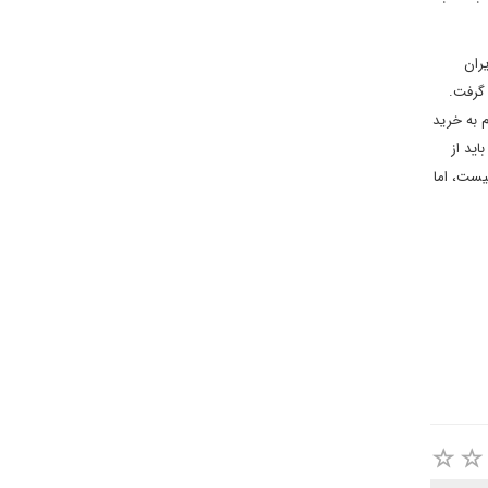
ران
 گرفت.
 به خرید
 باید از
یست، اما