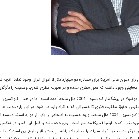
دیوان عالی آمریکا برای مصادره دو میلیارد دلار از اموال ایران وجود ندارد. آنچه گ
 مسایلی وجود داشته که هنوز مطرح نشده و در صورت مطرح شدن، وضعیت را دگرگون
با این وجود آنچه پذیرفته شده، مصونیت قضایی دولت هاست. این موضوع در پیشگفتار کنوانسیون 2004 ملل متحد آمده است. اما در هم
کردن حقوق مالکیت فکری تا خساراتی که به افراد وارد می شود. در این باره دولت ها م
مصونیت را نادیده بگیرند. به طور مشخص در پرونده ایران، ماده 12 کنوانسیون 2004 ملل متحد، ورود خسارت به اشخاص را یکی از موارد استثنا
رد نظر _ که در اینجا آمریکا مد نظر است_ روی داده باشد یا فاعل این فعل، در هنگام و
دیگر منتسب به آنها، عملیات را انجام داده باشند. پرسش قابل طرح این است که با تو