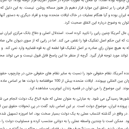
چگونه بوده است؟ ایا محل به صورت اجاره در اختیار آمریکا قرار گرفته بوده؟ آیا آمریک
 فرض را بر تحقق این موارد قرار دهیم باز هنوز مساله روشن نیست. به این دلیل که آی
یران بوده و آیا هنگام عملیات در خاک ایالات متحده بوده و افراد دیگری به دستور آنها 
توان به وضوح درباره این اتفاق صحبت کرد.
 عال آمریکا چنین رایی را تایید کرده است. استدلال اصلی و دفاع بانک مرکزی ایران نیز
مریکا استوار است که این حکم اصل تفکیک قوا را نقض می کند. اما در رایی که از سوی دیوان عالی صا
 هیچ عنوان رای صادره بر اصل تفکیک قوا لطمه ای به قوه قضاییه وارد نمی کند. و ا
اند مورد توجه قرار گیرد. گرچه از منظر ما این پاسخ قابل قبول نیست و می تواند م
حده آمریکا، نظام حقوقی خود را نسبت به سایر نظام های حقوقی حتی در چارچوب حقو
نشوند. این موضوع را می توان در قضیه زندان ابوغریب مشاهده کرد.
رها رسیدگی می شود. به عبارتی به عنوان عملی که علیه اتباع یک دولت انجام می شو
رد پرونده ایران، موضوع دولت است. بر این اساس باید گفت در پی تحولات حقوق بین ا
ر واقع در گذشته انتساب عملی به یک دولت بسیار سخت بود، اما امروزه تسهیل شده
د. ممکن است با چندین واسطه عملی را به دولتی منتسب کرده و مسئولیت دولت را
ه به رای صادر شده، راه حل چیست؟ حرف هایی در فضای احساسی حاکم بر ما گفته می شود