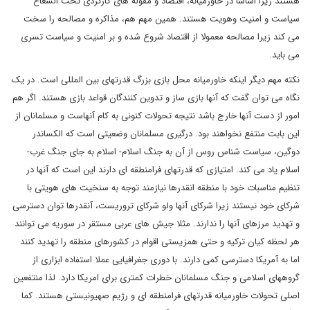
هستند زیرا اساسا در خاورمیانه، اقتصاد و مقوله های کارکردی تحت الشعاع
سیاست و امنیت وهویت هستند. همین مهم هم، مذاکره و مصالحه را سخت
می کند زیرا مصالحه معمولا از اقتصاد شروع شده و بر امنیت و سیاست تسری
می باید.
نکته مهم دیگر اینکه خاورمیانه محل بازی بزرگ قدرتهای بین المللی است. در یک
نگاه می توان گفت که آنها بازی ساز و تدوین کنندگان قواعد بازی هستند. اگر هم
امور از دست آنها خارج باشد نتیجه تحولات کنونی به کام آنهاست و مسلمانان از
این بابت منتفع نخواهند بود. درگیری مسلمانان وضعیتی است که الکساندر
دوگین، سیاست شناس روس از آن به جنگ اسلام- اسلام به جای جنگ غرب-
اسلام یاد می کند. امتیازی که قدرتهای فرامنطقه ای دارند این است که آنها در
تنظیم مناسبات خود با منطقه انقدرها نیازمند توجه به سنخیت های هویتی با
شرکای خود نیستند زیرا شرکای آنها ولو شرکای تروریست، آنقدرها توان دسترسی
و تهدید مرزهای آنها را ندارند. مثلا جیش های عربی مستقر در سوریه می توانند
هر لحظه کیان ترکیه و حتی همزیستی اقوام در کشورهای منطقه را تهدید کنند
اما به آمریکا دسترسی کمی دارند. با دوری جغرافیایی عملا استفاده ابزاری از
گروههای اسلامی و جنگ مسلمانان خطرات کمتری برای امریکا دارد. لذا منتفعین
اصلی تحولات خاورمیانه قدرتهای فرامنطقه ای و رژیم صهیونیستی هستند. کما