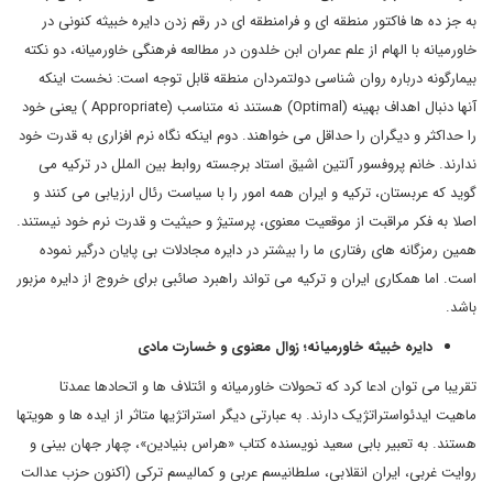
به جز ده ها فاکتور منطقه ای و فرامنطقه ای در رقم زدن دایره خبیثه کنونی در
خاورمیانه با الهام از علم عمران ابن خلدون در مطالعه فرهنگی خاورمیانه، دو نکته
بیمارگونه درباره روان شناسی دولتمردان منطقه قابل توجه است: نخست اینکه
آنها دنبال اهداف بهینه (Optimal) هستند نه متناسب (Appropriate ) یعنی خود
را حداکثر و دیگران را حداقل می خواهند. دوم اینکه نگاه نرم افزاری به قدرت خود
ندارند. خانم پروفسور آلتین اشیق استاد برجسته روابط بین الملل در ترکیه می
گوید که عربستان، ترکیه و ایران همه امور را با سیاست رئال ارزیابی می کنند و
اصلا به فکر مراقبت از موقعیت معنوی، پرستیژ و حیثیت و قدرت نرم خود نیستند.
همین رمزگانه های رفتاری ما را بیشتر در دایره مجادلات بی پایان درگیر نموده
است. اما همکاری ایران و ترکیه می تواند راهبرد صائبی برای خروج از دایره مزبور
باشد.
دایره خبیثه خاورمیانه؛ زوال معنوی و خسارت مادی
تقریبا می توان ادعا کرد که تحولات خاورمیانه و ائتلاف ها و اتحادها عمدتا
ماهیت ایدئواستراتژیک دارند. به عبارتی دیگر استراتژیها متاثر از ایده ها و هویتها
هستند. به تعبیر بابی سعید نویسنده کتاب «هراس بنیادین»، چهار جهان بینی و
روایت غربی، ایران انقلابی، سلطانیسم عربی و کمالیسم ترکی (اکنون حزب عدالت