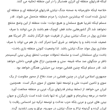
اینکه قدرتهای منطقه ای انرژی همدیگر را در این منطقه تخلیه می کنند.
خلاصه اینکه خاورمیانه به صحنه جنگ نیابتی قدرتهای فرامنطقه ای و منطقه ای
تبدیل شده است که بیشترین خسارت را مردم منطقه متحمل می شوند. قدر
مسلم اینکه تقریبا هیچ مسلمان و هیچ دولت- ملت منطقه از این وضع منتفع
نخواهد شد.اگر کشورهایی مانند قطر، کوچک هم باشند باز می توانند با صرف
مقداری پول در جنگ نیابتی بیش از ظرفیت خود اثرگذار باشند. اگر امریکا هم
ضعیف شده باشد و یا بخواهد بر شرق آسیا تمرکز کند، باز هم می تواند با صرف
مقداری پول مولد جنگ نیابتی باشد. لذا وضعیت کنونی منطقه بازی باخت-
باخت برای مسلمانان است و سلسله تحولات موجب تحقق پیش بینی کیسینجر
ناظر بر جنگهای صد ساله شیعه- سنی و همچنین نزاع های قومی داخلی خواهد
شد. قدر مسلم اینکه چنین فضایی موجد بی حیثیتی همگان خواهد بود .
جمهوری اسلامی ایران در چنین فضایی در صدد دفاع از محور مقاومت از یک
سوی و تامین امنیت ملی و توسعه نفوذ معنوی از سوی دیگر است. همچنین
ایران می خواهد از تسلط بیشتر قدرتهای بزرگ غربی بر منطقه ممانعت آورد.
خاصه در برهه پسابرجام و ظهور ایران نه تنها باعث شده است بازیگران و جهان
بینی های غربی و عربی بلکه حزب عدالت و توسعه ترکیه نیز احساس رقابت با
ایران کرده و گردونه نزاع و جنگ نیابتی در سوریه، عراق و یمن تشدید گردد.