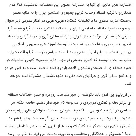
خسارت های مادی، آیا آنها به خسارات معنوی این معضلات اندیشیده اند؟ عدم
همکاری با ترکیه اعتقاد وحدت گرایی جمهوری اسلامی ایران را به مثابه عنصر
برجسته قدرت معنوی ما با تبلیغات گسترده عربی- غربی در افکار عمومی زیر سوال
برده و به ناصواب انقلاب اسلامی ایران را به مثابه انقلابی مذهب گرا و شیعه گرا
معرفی خواهد کرد. برآیند جدال ایران و ترکیه، سلفی گری و افراط گرایی و ایجاد
فضای تنفس برای وهابیت خواهد بود نه توسعه آموزه های جمهوری اسلامی
ایران و نه نشو و نمای اخوان مدنی و نه فلسفه سیاسی توسعه گرا و اقتصاد پایه
حزب عدالت و توسعه که ادعای جنبشی فراحزبی دارد. وضعیت کنونی مناسبات در
حوزه منطقه ای تا حدودی مشمول قاعده بازی باخت- باخت است و به ضرر هر دو
و به نفع سلفی گری و حرکتهای ضد عقل به مثابه دشمنان مشترک تمام خواهد
شد.
در ارزیابی این امور باید بکوشیم از امور سیاست روزمره و حتی اختلافات منطقه
ای فراتر رفته و تفکری دوربردی را سرلوحه کار خود قرار دهیم. خاصه اینکه امر
سیاسی در ترکیه چندوجهی و بلکه چند هویتی است که خوانش های روزمره قادر
به درک و قضاوت و تصمیم در این باره نیستند. حتی اگر سیاست رئال را هم مد
نظر قرار دهیم باید متذکر شد که ثبات و صلح از طریق "مصالحه و شناسایی حوزه
نفوذ " همدیگر و هدفگذاری متناسب و نه بهینه بدست می آید. به نظر می رسد