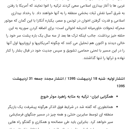
غربی ها با آغاز بیداری اسلامی سعی کردند ترکیه را اغوا نمایند که آمریکا با رفتن
به شرق آسیا نقش ثبات بخشی منطقه را به آنها خواهند داد. با رخداد بیداری
اسلامی و قدرت گرفتن اخوان در تونس و مصر، یکباره آنکارا با این گمان که موتور
محرکه تحولات خاورمیانه اندیشه اخوانی است؛ برای اضافه کردن سوریه به این
حلقه خیز برداشت. جالب اینکه ترک ها بعد از سه سال یک باره پشت سر خود را
خالی دیدند و اکنون هم تحلیل می کنند که چگونه آمریکاییها و اروپاییها اول آنها
را در این مسیر با لحنی حماسی تشویق و سپس جدیت خود در قبال بشار را کنار
نهاده و ترکها را تنها گذاشتند.
انتشار اولیه: شنبه 18 اردیبهشت 1395 / انتشار مجدد: جمعه 31 اردیبهشت
1395
همگرایی ایران
-
ترکیه به مثابه راهبرد موثر خروج
همانطوری که گفته شد در شرایط فوق الذکر هرگونه پیشرفت یک بازیگر
منطقه ای توسط سایرین خنثی و همه چیز در مسیر جنگهای فرسایشی
سیر خواهد کرد. بنابراین باید طی مصالحه و همکاری و گفتگو راه هایی