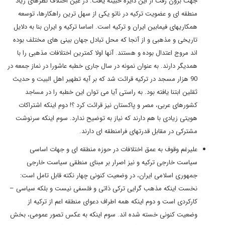
جهت برون رفت از این دایره خبیثه یافت. در عین اختلاف نظرهای زیاد
منطقه ای و عضویت ترکیه در ناتو یکی از سهل ترین راهکارها، توسعه
همکاریهای فیمابین ایران و ترکیه است. اساسا ترکیه و ایران بنا به دلایل
تاریخی و مذهبی و از آنجا که محل تبادل جهان بینی های مختلف بوده
اند مروج اعتدال بوده و هستند. آنها اولا کمترین اختلافات مذهبی را با
همدیگر دارند. به عنوان نمونه در سال جاری خطبه عاشورا در نماز جمعه در
90 هزار مسجد در ترکیه قرائت شد که بر آیه تطهیر اهل البیت و حدیث
ثقلین ابتنا یافته بود. به راستی آیا می توان این خطبه را در مساجد
کشورهای عربی، مصر و پاکستان نیز قرائت کرد ؟! دوم اینکه اشتراکات
هویتی زیادی با هم دارند که نیاز به توضیح ندارد. سوم اینکه سرنوشت
مشترکی در مقابل قدرتهای فرامنطقه ای دارند.
علیرغم وقوف به عمق اختلافات در حوزه منطقه ای و جهات اساسی
سیاست خارجی ترکیه و نیز اصرار بر مبنای منطقی سیاست خارجی
جمهوری اسلامی ایران، در وضعیت کنونی چهار نکته قابل تامل است:
نخست اینکه مذهب گرایی ترکی ذاتی و فلسفی نیست و بلکه سیاسی –
کارکردی است و دوم اینکه همه اطراف دعوای منطقه اعم از ترکیه از
وضعیت کنونی خسته شده اند. سوم اینکه به عکس تصور عمومی، بخش