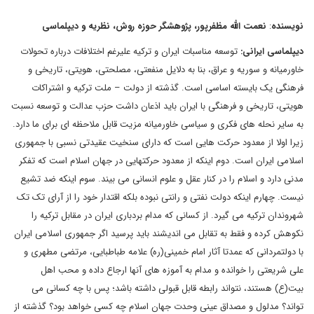
نویسنده
:
نعمت الله مظفرپور، پژوهشگر حوزه روش، نظریه و دیپلماسی
دیپلماسی ایرانی
:
توسعه مناسبات ایران و ترکیه علیرغم اختلافات درباره تحولات
خاورمیانه و سوریه و عراق، بنا به دلایل منفعتی، مصلحتی، هویتی، تاریخی و
فرهنگی یک بایسته اساسی است. گذشته از دولت – ملت ترکیه و اشتراکات
هویتی، تاریخی و فرهنگی با ایران باید اذعان داشت حزب عدالت و توسعه نسبت
به سایر نحله های فکری و سیاسی خاورمیانه مزیت قابل ملاحظه ای برای ما دارد.
زیرا اولا از معدود حرکت هایی است که دارای سنخیت عقیدتی نسبی با جمهوری
اسلامی ایران است. دوم اینکه از معدود حرکتهایی در جهان اسلام است که تفکر
مدنی دارد و اسلام را در کنار عقل و علوم انسانی می بیند. سوم اینکه ضد تشیع
نیست. چهارم اینکه دولت نفتی و رانتی نبوده بلکه اقتدار خود را از آرای تک تک
شهروندان ترکیه می گیرد. از کسانی که مدام بردباری ایران در مقابل ترکیه را
نکوهش کرده و فقط به تقابل می اندیشند باید پرسید اگر جمهوری اسلامی ایران
با دولتمردانی که عمدتا آثار امام خمینی(ره) علامه طباطبایی، مرتضی مطهری و
علی شریعتی را خوانده و مدام به آموزه های آنها ارجاع داده و محب اهل
بیت(ع) هستند، نتواند رابطه قابل قبولی داشته باشد؛ پس با چه کسانی می
تواند؟ مدلول و مصداق عینی وحدت جهان اسلام چه کسی خواهد بود؟ گذشته از