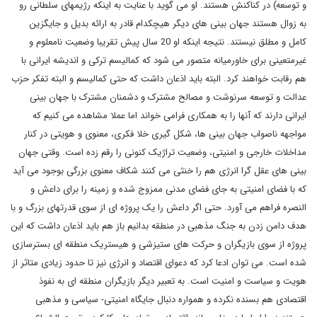
و توسعه) در کناکنش هستند. او می گوید با عنایت به اینکه رژیمهای سلطانی رو
به زوال هستند جهان بینی های دیگر هیچکدام قادر به ارائه بدیل و جایگزین
کامل و مطلق نیستند. نتیجه اینکه او 20 سال پیش تقریبا وضعیت نامعلوم و
غیرمتعینی برای خاورمیانه متصور می شود که کمالیسم ترکی و اندیشه ایرانی با
هم رقابت خواهند کرد. البته باید اذعان داشت که حتی کمالیسم و البته تفکر حزب
عدالت و توسعه سرنوشت و مصالح مشترک و دشمنان مشترک با جهان بینی
ایرانی دارند که آنها را به همکاری فرامی خواند اما عملا مشاهده می کنیم که
مواجهه ناصواب جهان بینی ها، شکل گیری خلا فکری، معنوی و هویتی در کنار
مداخلات خارجی و امنیتی، وضعیت تراژیک کنونی را رقم زده است. وقتی جهان
بینی های عقل گرا انرژی هم را خنثی می کنند شکاف معنوی بزرگی بوجود می آید
که با فضای امنیتی به جای فضای مدنی ممزوج شده و زمینه را برای داعش و
النصره فراهم می آورد. حتی اگر داعش را یک پروژه ای از سوی قدرتهای بزرگ و با
هدف دامن زدن به جنگ مذهبی در منطقه بدانیم باز هم باید اذعان داشت که این
پروژه از سوی بازیگران و حرکت های ستیزشی و هیستریک منطقه ای بسترسازی
شده است. می توان ادعا کرد که دعوای اقتصاد و انرژی نیز تا حدود زیادی متاثر از
هویت و سیاست و امنیت است. به تعبیر دیگر بازیگران منطقه ای به نفوذ
اقتصادی هم بسنده نکرده و همواره دنبال جایگاه امنیتی- سیاسی و مذهبی