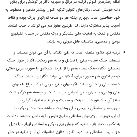
اعظم رفتارهای کنونی ترکیه در عراق و سوریه ناظر بر کوشش برای بقای
ذات خویش است. رفتارهای کنونی ترکیه اکنون بیشتر دفاعی و معطوف به
خود حفاظتی است .چهارم اینکه هر دو هدف قدرتهای بزرگ بوده و نقاط
آسیب پذیر مشترک دارند. لذا طرفین هنوز هم می توانند با جلب اعتماد
متقابل و کمک به امنیت ملی یکدیگر و درک متقابل در مساله اقلیتهای
قومی و مذهبی، مناسبات قابل قبولی رقم بزنند.
ترکیه تنها کشور منطقه است که طی ائتلاف با آن می توان عملیات و
تبلیغات جنگ شیعه- سنی را تعدیل و یا به هم ریخت. اگر در طول جنگ
تحمیلی انگاره جنگ عرب- عجم را از طریق همکاری با سوریه عربی خنثی
کردیم اکنون هم محور تهران- آنکارا می تواند انگاره و عملیات جنگ
شیعه- سنی را خنثی نماید. اگر جهان بینی ایرانی در کنار نزاع با جهان
بینی وهابی، با جهان بینی اخوانی حزب عدالت و توسعه هم درگیر شود،
سنتز آن خلا هویت و معرفت و مدنیت و در نتیجه افراط گرایی و
تروریسم و مشوقی تاریخی برای وهابیت خواهد بود. جدال ترکیه با
ایران، فروپاشی رژیمهای سلطانی خلیج فارس را به تاخیر خواهد انداخت.
به عکس تصور بابی سعید که جهان بینی ترکی و اسلامی ایرانی را بدیل
جهان بینی سلطانی می دید، اکنون دقایق مناسبات ایران و ترکیه در حال