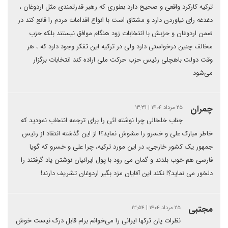
ترکیه کارکرد واقعی و صحیح دارد بطوری که رهبر قدرتمندی مثل اردوغان ،
دغدغه رای نیاوردن دارد و مشتاق است با انواع اقدامات مردم را قانع کند در
ضمن اردوغان و حزبش با انتخابات زود هنگام موافق نیستند بلکه حزب
مخالف چنین درخواستی دارد ولی در ترکیه این تفکر وجود دارد که ، هر
وقت دولت باهچلی رئیس حزب حرکت ملی اراده کند انتخابات برگزار
می‌شود
چمران
۲۵ مرداد ۱۴۰۴ | ۱۳:۳۱
جناب خلخالی چرا نوشته ائی را برای ترجمه انتخاب نمودید که
خاطر مبارک علی و خسرو را مشوش نماید؟! از این گذشته انتقاد از رئیس
جمهور یک کشور خارجی، در این مورد ترکیه، چرا علی و خسرو که گویا
فارسی هم خوب بلدند و گمان می رود با پول ایرانیان نوشتن یاد گرفتند را
دلخور می نماید؟! نکند این آقایان مزد بگیر اردوغان تشریف دارند!
مجتبی
۲۵ مرداد ۱۴۰۴ | ۱۳:۵۴
نظرات پان ترکها ایرانی را می‌خوانم برام قابل درک نیست خوش