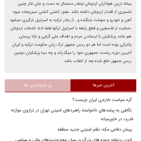
بینانه ترین هواداران اردوغان اینقدر دستمال به دست و جان نثار چنین
تفسیری از اقتدار اردوغان داشته باشد ،هنوز کشتی کشتی سبزیجات میوه
آهن و خودرو و سوخت جنگنده و...از بنادر ترکیه به اسراییل بارگیری میشود
،حمایت از فلسطین و قطع رابطه با اسراییل ترکها فقط ادعا ،انتخاب اردوغان
هم مانند پزشکیان با ترساندن مردم و اهداف ملی گرایی و نژاد پرستی
پانترکی بوده است اما هر دو ریس جمهور ترک زبان حکومت ترکیه و ایران
آخرین دوره ریاست جمهوری خود را میگذراند و چه بسا پزشکیان دومین
ریس جمهور خلع شده بعد از انقلاب باشد
آخرین خبرها
پر بازدیدترین ها
گره سیاست خارجی ایران چیست؟
نگاهی به پیامدهای ناخواسته راهبردهای امنیتی تهران در ترازوی موازنه
قدرت در خاورمیانه
پیمان دفاعی مکه؛ نظم امنیتی جدید منطقه
اندی برنهام؛ وعده های بزرگ در میان محدودیت‌های مالی و سیاسی