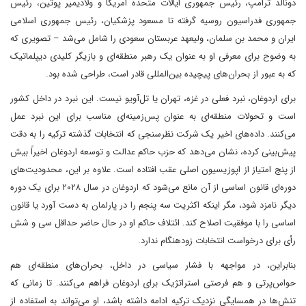
دونالد ترامپ، رئیس جمهوری ایالات متحده امریکا و ولادیمیر پوتین، رئیس
جمهوری فدراسیون روسیه گرفته تا مسعود پزشکیان، رئیس جمهوری اسلامی
ایران و محمد بن سلمان، ولیعهد عربستان سعودی را شامل می‌شد – تصویری که
به وضوح برای معرفی او به عنوان یک رهبر منطقه‌ای و بازیگر کلیدی دیپلماتیک
که به عبور از بحران‌های پیچیده بین‌المللی قادر است، طراحی شده بود.
برای اردوغان، نبرد فعلی در غزه، تهران یا تل‌آویو نیست. این نبرد در داخل کشور
است و تحولات منطقه‌ای به عنوان پس‌زمینه‌ای مناسب برای این نبرد عمل
می‌کنند. داده‌های اخیر یک شرکت نظرسنجی که انتخابات گذشته ترکیه را به دقت
پیش‌بینی کرده، نشان می‌دهد که حزب حاکم عدالت و توسعه اردوغان اخیراً بیش
از پنج امتیاز از اپوزیسیون اصلی عقب افتاده است. علاوه بر این، محدودیت‌های
دوره‌ای قانون اساسی از آن مانع می‌شود که اردوغان در سال ۲۰۲۸ برای یک دوره
دیگر نامزد شود، مگر اینکه اکثریت سه پنجم را در پارلمان به دست آورد یا قانون
اساسی را با موفقیت اصلاح کند. ائتلاف حاکم او در حال حاضر حداقل سی و شش
رأی برای درخواست انتخابات زودهنگام ندارد.
بنابراین، در مواجهه با فشار سیاسی در داخل، بحران‌های منطقه‌ای هم
حواس‌پرتی و هم فرصتی استراتژیک برای اردوغان فراهم می‌کنند. تا زمانی که
تنش‌ها در همسایگی نزدیک ترکیه ادامه داشته باشد، او می‌تواند به استفاده از