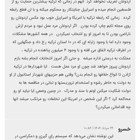
اردوغان تعریف نخواهد کرد. انهم در زمانی که ترکیه بیشترین حمایت رو از
فلسطین انجام میده و اسراییل جنایتکار رو محکوم میکنه و با ان قطع رابطه
کرده . زمانی که رابطه ترکیه با امریکا و اسراییل خوب بود عکس اردوغان رو
روی مجله تایم چاپ کرده بودن . اگر اردوغان مرد عمل نبود و مردم ازش
ناراضی بودن تا به امروز او رو انتخاب نمیکردن . در همه کشورها مشکلات
وجود داره اما با وجود زلزله ای که در ۱۰ استان ترکیه رخ داد و جنگهایی که
در اطراف ترکیه اتفاق می افته و با وجود ۴ میلیون پناهنده در ترکیه ،
مملکت به درستی اداره میشه . و حتی اگر امروز انتخابات انجام بشه بازم
اردوغان پیروز خواهد شد چون او مرد عمل هست . ایا شهردارها در ترکیه
ازادن تا انواع خلافها رو انجام بدن؟ وقتی هم حزبیهای شهردار استانبول از او
به دولت به خاطر رشوه و استخدام تروریستها و تبانی در مناقصه ها به
دولت شکایت میکنن اونم با سند و مدرک . در چنین وضعی ایا نیاید او رو
محاکمه کرد ؟ اگر این شخص در امریکا این تخلفات رو مرتکب میشد انها
چه اقداماتی میکردن؟
خسرو
۲۴ مرداد ۱۴۰۴ | ۱۰:۵۶
این نوشته نشان می‌دهد که سیستم رای گیری و دمکراسی در