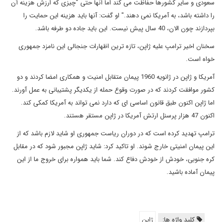
سعودی و سایر کشورها حفاظت می کند اما آنها حتی "چیزی که ارزش هزینه آن
را داشته باشد، به آمریکا نمی دهند." او گفت: آنها باید هزینه این حمایت را
بپردازند چون الان، 40 سال پیش نیست. این باید جاده دو طرفه باشد.
سخنان اخیر ترامپ علیه ژاپن، تازه ترین اظهارات جنجالی این نامزد جمهوری
خواه است.
آمریکا و ژاپن در ژانویه 1960 پیمان متقابل امنیت و همکاری امضا کردند و دو
کشور موافقت کردند که در صورت وقوع حمله از یکدیگر پشتیبانی به عمل آورند.
اما ژاپن اکنون طبق قانون اساسی ای که دارد نمی تواند به آمریکا کمکی کند.
اکنون 47 هزار پرسنل ارتش آمریکا در ژاپن مستقر هستند.
ترامپ تهدید کرده است که در دوران ریاست جمهوری او شاید لازم باشد که از
این پیمان امنیتی خارج شوند. او تاکید کرد: شاید ژاپن مجبور شود که در مقابل
کره جنوبی، خودش از خودش دفاع کند. شما باید همواره برای خروج ما از این
پیمان آماده باشید.
کلید واژه ها:
ژاپن