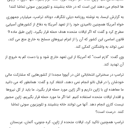
ها انجام می دهند این است که در خانه بنشینند و تلویزیون سونی تماشا کنند!
به گزارش ایسنا، به نوشته روزنامه دیلی تلگراف، دونالد ترامپ، میلیاردر جمهوری
خواه آمریکا همچنین ناامیدی خود را از تعهد آمریکا به دفاع از کشورهای آسیایی
مطرح کرد و گفت که اگر ایالات متحده هدف حمله قرار بگیرد، ژاپن طبق ماده 9
قانون اساسی این کشور که آن را از اعزام نیروهای مسلح به خارج منع می کند،
نمی تواند به واشنگتن کمکی کند.
وی گفت: "لازم است" که آمریکا از این تعهد خارج شود و یا دست کم به خروج از
آن تهدید کند.
ترامپ در سخنرانی انتخاباتی اش در آیووا مجددا از کشورهایی که مشارکت مالی
خودشان را در قبال ناتو انجام نمی دهند، انتقاد کرد و گفت: همانطور که می دانید
ما معاهده ای با ژاپن داریم و اگر ژاپن مورد حمله قرار بگیرد، ما باید از کل نیروها
و اقتدار ایالات متحده استفاده کنیم. اما اگر ما مورد حمله قرار بگیریم، ژاپن مجبور
نیست کاری انجام دهد. آنها می توانند خانه بنشینند و تلویزیون سونی تماشا
کنند. درست است؟
ترامپ همچنین تاکید کرد، ایالات متحده از ژاپن، کره جنوبی، آلمان، عربستان