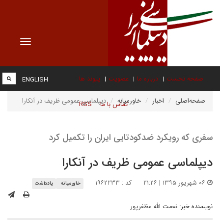
Toggle
vigation
صفحه نخست
درباره ما
عضویت
پیوند ها
ENGLISH
صفحه‌اصلی
اخبار
خاورمیانه
دیپلماسی عمومی ظریف در آنکارا
تماس با ما
RSS
سفری که رویکرد ضدکودتایی ایران را تکمیل کرد
دیپلماسی عمومی ظریف در آنکارا
۰۶ شهریور ۱۳۹۵ | ۲۱:۲۶
کد : ۱۹۶۲۲۳۳
خاورمیانه
یادداشت
نویسنده خبر:
نعمت الله مظفرپور