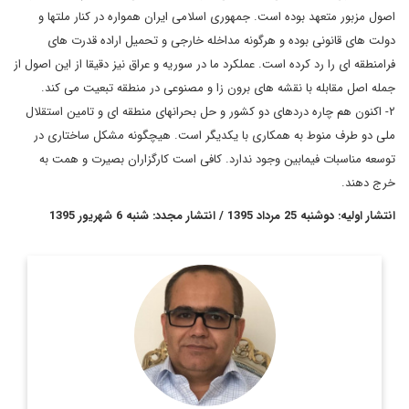
اصول مزبور متعهد بوده است. جمهوری اسلامی ایران همواره در کنار ملتها و
دولت های قانونی بوده و هرگونه مداخله خارجی و تحمیل اراده قدرت های
فرامنطقه ای را رد کرده است. عملکرد ما در سوریه و عراق نیز دقیقا از این اصول از
جمله اصل مقابله با نقشه های برون زا و مصنوعی در منطقه تبعیت می کند.
۲- اکنون هم چاره دردهای دو کشور و حل بحرانهای منطقه ای و تامین استقلال
ملی دو طرف منوط به همکاری با یکدیگر است. هیچگونه مشکل ساختاری در
توسعه مناسبات فیمابین وجود ندارد. کافی است کارگزاران بصیرت و همت به
خرج دهند.
انتشار اولیه: دوشنبه 25 مرداد 1395 / انتشار مجدد: شنبه 6 شهریور 1395
پژوهشگر اندیشه سیاسی و دیپلماسی
اطلاعات بیشتر