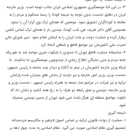
۳- در این اثنا موضعگیری جمهوری اسلامی ایران جالب توجه است. وزیر خارجه
ایران در دقایق نخست بدون توجه به نتیجه کودتا را رسما محکوم و مردم را به
مقابله با کودتاگران تشویق نمود. موضعی که همتای ترک وی کرارا آن را ستود.
همچنین آقای دکتر ظریف طی شب کودتا، چندین بار با همتای ترک تماس تلفنی
برقرار کرده و حمایت دولت و ملت ایران را به ایشان اعلام نمود. دبیر شورای عالی
امنیت ملی کشورمان نیز موضع قاطع و شفافی اتخاذ کرد.
۴- متاسفانه حمایت قاطع تهران تا حدودی با بایکوت خبری مواجه شد به طوریکه
عامه مردم و حتی نخبگان اطلاع زیادی از چندوچون موضعگیری ما نداشتند. تا
اینکه وزیر خارجه کشورمان در سفر به آنکارا و دیدار چند ساعته با رئیس جمهور،
نخست وزیر، وزیر امور خارجه و نیز بازدید از بخش های بمباران شده پارلمان
ترکیه و نیز شرکت در مراسم نماز جمعه به همراه رئیس جمهور ، نخست وزیر و
وزیر خارجه، دوستی و عمق رابطه دو طرف را به رخ همه کشید و نشان داد که
تفاوت مواضع منطقه ای هرگز باعث نمی شود تهران از مسیر دوستی منحرف
شود.
نتیجه گیری
۱- حمایت از دولت قانونی ترکیه بر اساس اصول لایتغیر و مکانیسم خردمندانه
تصمیم گیری نظام اسلامی صورت می گیرد. نظام اسلامی به مدت چهار دهه بر