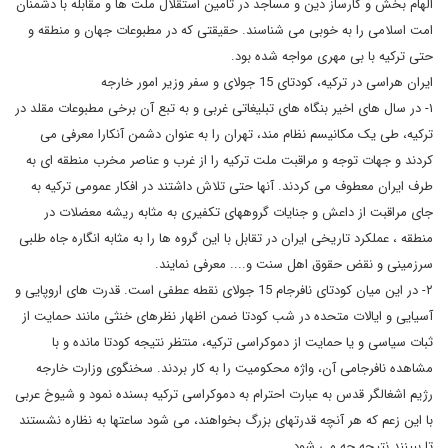
الهام بخش و کارساز دین و مساجد در تامین استقلال ملت ها و مقابله با دشمنان
امت اسلامی را به خوبی می شناسند. حقیقتی که در مطبوعات جهان و منطقه و
حتی ترکیه با بی مهری مواجه شده بود.
ایران هراسی در ترکیه، کودتای 15 جولای و سفر وزیر امور خارجه
۱- در سال های اخیر بنگاه های تبلیغاتی غربی و به تبع آن برخی مطبوعات مقلد در
ترکیه، طی یک مکانیسم نظام مند، تهران را به عنوان دشمن آنکارا معرفی می
کردند و جهات توجه و مراقبت ملت ترکیه را از غرب و عناصر مخرب منطقه ای به
طرف ایران معطوف می کردند. آنها حتی تلاش داشتند در افکار عمومی ترکیه به
جای مراقبت از داعش و جنایات گروههای تکفیری به مثابه ریشه معضلات در
منطقه ، عملکرد تاریخی ایران در تقابل با این گروه ها را به مثابه انگاره جاه طلبی
سرزمینی و نقض حقوق اهل سنت و.... معرفی نمایند.
۲- در این میان کودتای نافرجام 15 جولای نقطه عطفی است. قدرت های اروپایی و
آسیایی و ایالات متحده در شب کودتا ضمن اظهار نظرهای خنثی مانند حمایت از
ثبات سیاسی و یا حمایت از دموکراسی ترکیه، منتظر نتیجه کودتا مانده و با
مشاهده نافرجامی آن، واژه محکومیت را به کار بردند. سخنگوی وزارت خارجه
رژیم اشغالگر قدس به عبارت احترام به دموکراسی ترکیه بسنده نمود و شیوخ عربی
با این زعم که هر آنچه قدرتهای بزرگ بخواهند، می شود ساعتها به نظاره نشستند
تا ببینند نتیجه چه می شود.