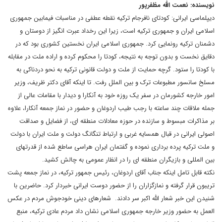
نویسنده: نعمت الله مظفرپور
دیپلماسی ایرانی: کودتای نافرجام ترکیه نقطه عطفی در مناسبات فیمابین جمهوری
اسلامی ایران و جمهوری ترکیه است، زیرا این رخداد عبرت انگیز از دوستان و
دشمنان ترکیه رونمایی کرد. جمهوری اسلامی ایران نخستین کشوری بود که در
دقایق نخست و بدون توجه به نتیجه، کودتا را محکوم کرده و اراده ملت در مقابله
با کودتا را ستود. گرچه حمایت از ملت و دولت قانونی ترکیه به نحو دردناکی به
مسلخ سانسور مطبوعات ترک و بین الملل رفت. تا اینکه آقای دکتر ظریف، وزیر
امور خارجه کشورمان در سفر یک روزه خود به آنکارا و دیدار با مقامات عالی از
جمله ملاقات چند ساعته با رجب طیب اردوغان و حضور در نماز جمعه آنکارا، علاوه
بر مذاکرات مبسوط و سازنده در حوزه معادلات منطقه ای، از فضایل و صداقت
اصولی ایرانی در قبال همسایه غربی و ارتباط تنگانگ دولت و ملت ایران با دولت
و ملت ترکیه پرده برداری نموده و گفتمان ایران هراسی ساطع شده از قدرتهای
بین المللی و بازیگران منطقه ای را در انظار عمومی به چالش کشید.
نکته قابل تامل اینکه جناب آقای اردوغان، رئیس جمهور ترکیه، در نماز جمعه پشت
تریبون قرار گرفته و نمازگزاران را از حضور دوست ایرانی خبردار کرد. حاضرین با
شنیدن این خبر شعار الله اکبر سر دادند. شعارهای دینی خودجوش مردم در عکس
العمل به حضور وزیر خارجه جمهوری اسلامی نشان داد مردم عادی ترکیه، منبع