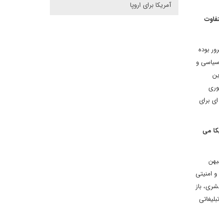
آمریکا برای اروپا
تفاوت
ور بوده
 سیاسی و
ین
وری
ای برای
کا می
یهن
و امنیتی
شری، باز
بلیغاتی