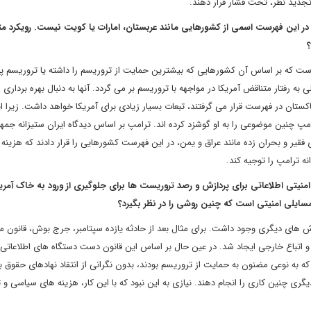
تجدید نظر، تحت فشار قرار دهند.
ا در این فهرست اسمی از کشورهایی مانند عربستان، امارات یا کویت نیست. رویکرد م
 است که بر اساس آن کشورهایی که بیشترین حمایت از تروریسم را داشته یا تروریسم پر
 به رفتار متناقض آمریکا در مواجهه با تروریسم بر می گردد. آنها به دنبال بهره برداری
پاکستان در فهرست قرار می گرفتند، تبعات بسیار زیادی برای آمریکا خواهد داشت. زیرا ا
پ چنین موضوعی را به او گوشزد کرده اند. ترامپ بر اساس دیدگاه ایران ستیزانه جمه
قیر و بحران زده مانند عراق و یمن، در این فهرست کشورهایی را قرار دادند که هزینه 
ه ترامپ را توجیه کند.
منیتی اطلاعاتی برای پردازش و رصد تروریست ها برای جلوگیری از ورود به خاک آمری
سایلی امنیتی است که چنین روشی را در نظر بگیرد؟
وش های دیگری وجود داشت. برای مثال بعد از حادثه یازده سپتامبر، جرج بوش، قانون م
و اتباع خارجی ایجاد شد. در عین حال بر اساس این قانون دست دستگاه های اطلاعاتی 
ه نوعی مضنون به حمایت از تروریسم بودند، بدون نگرانی از انتقاد نهادهای حقوق ب
ری چنین کاری را انجام دهند. نیازی به این نبود که با این کار، هزینه های سیاسی و ت