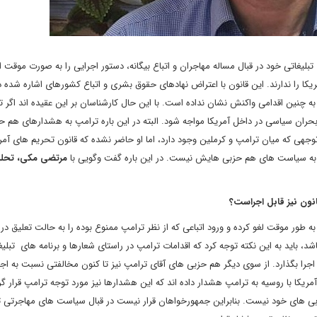
لیغاتی خود در قبال مساله مهاجران و اتباع بیگانه، دستور اجرایی را به صورت موقت ا
 حق ورود به آمریکا را ندارند. این قانون با اعتراض نهادهای حقوق بشری و اتباع کشورهای اشاره شده 
چنین اقدامی واکنش نشان نداده است. با این حال کارشناسان بر این عقیده اند اگر ت
حران سیاسی در داخل آمریکا مواجه شود. البته در این باره ترامپ به هشدارهای هم ح
جهی که میان ترامپ و کرملین وجود دارد، اما او حاضر نشده که قانون تحریم های آمری
جه به سیاست های هم حزبی هایش نیست. در این باره گفت وگویی با
مرتضی مکی، تحلی
نون نیز قابل اجراست؟
 طور موقت لغو کرده و ورود اتباعی که از نظر ترامپ ممنوع بوده را به حالت تعلیق در 
باشد، باید به این نکته توجه کرد که اقدامات ترامپ در راستای شعارها و برنامه های تبلی
 به اجرا بگذارد. از سوی دیگر هم حزبی های آقای ترامپ نیز تا کنون مخالفتی نسبت به ا
آمریکا با روسیه به ترامپ هشدار داده اند که این هشدارها نیز مورد توجه ترامپ قرار گ
حزبی های خود نیست. بنابراین جمهورخواهان قرار نیست در قبال سیاست های مهاجرتی 