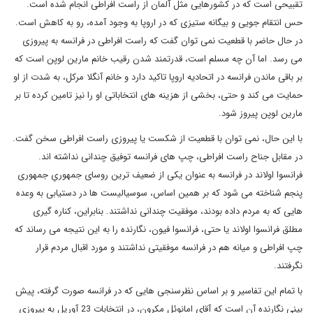
تقبیحی است که در کشورهایی مثل آلمان از راست افراطی انجام شده است.
حس انتقام جویی و بیگانه ستیزی که در اروپا به وجود آمده، رو به کاهش است.
در حال حاضر با قطعیت نمی توان گفت که راست افراطی در فرانسه به پیروزی
می رسد. اما آن چه مسلم است، قدرتمند شدن رقیب خانم مارین لوپن است که
بر باقی ماندن فرانسه در اتحادیه اروپا تاکید دارد و خانم آنگلا مرکل، به شدت از او
حمایت می کند و حتی، بخشی از هزینه های انتخاباتی او را نیز تامین کرده تا بر
مارین لوپن پیروز شود.
با این حال، نمی توان با قطعیت از شکست یا پیروزی راست افراطی سخن گفت.
در مقابل جناح راست افراطی، چپ های فرانسه توفیق چندانی نداشته اند.
فرانسوا اولاند در فرانسه به عنوان یکی از ضعیف ترین روسای جمهوریِ جمهوری
پنجم شناخته می شود که بر همین اساس، سوسیالیست ها در دستیابی به وعده
هایی که به مردم داده بودند، موفقیت چندانی نداشتند. بنابراین، کناره گیری
مطلق فرانسوا اولاند یا حتی، فرانسوا فیون، نگارنده را به این نتیجه می رساند که
چپ افراطی و میانه هم در فرانسه موفقیتی نداشتند و مورد اقبال مردم قرار
نگرفتند.
با تمام این تفاسیر و بر اساس نظرسنجی هایی که در فرانسه صورت گرفته، پیش
بینی نگارنده آن است که آقای امانوئل مکرون، در انتخابات 23 آوریل به پیروزی