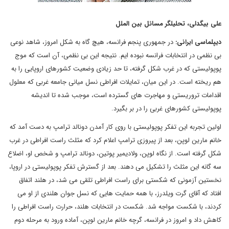
علی بیگدلی، تحلیلگر مسائل بین الملل
دیپلماسی ایرانی:
در جمهوری پنجم فرانسه، هیچ گاه به شکل امروز، شاهد نوعی
بی نظمی در انتخابات فرانسه نبوده ایم. نتیجه این بی نظمی، آن است که موج
پوپولیستی که در غرب شکل گرفته، تا حد زیادی وضعیت کشورهای اروپایی را به
هم ریخته است. در این میان، تمایلات افراطی نسل میانی جامعه غربی که معلول
اقدامات تروریستی و مهاجرت های گسترده است، موجب شده تا اندیشه
پوپولیستی کشورهای غربی را در بر بگیرد.
اولین تجربه این تفکر پوپولیستی با روی کار آمدن دونالد ترامپ به دست آمد که
خانم مارین لوپن، بعد از پیروزی ترامپ اعلام کرد که مثلث راست افراطی در غرب
شکل گرفته است. از نگاه لوپن، ولادیمیر پوتین، دونالد ترامپ و شخص او، اضلاع
سه گانه این مثلث را تشکیل می دهند. بعد از گسترش تفکر پوپولیستی در اروپا،
نخستین آزمونی که شکستی برای راست افراطی تلقی می شد، در هلند اتفاق
افتاد که آقای گرت ویلدرز، با همه حمایت هایی که نسل جوان هلندی از او می
کردند، با شکست مواجه شد. شکست در انتخابات هلند، حرارت راست افراطی را
کاهش داد و امروز در فرانسه، گرچه خانم مارین لوپن، آماده ورود به مرحله دوم