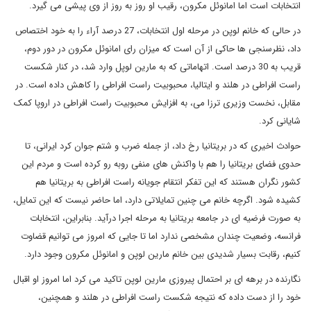
انتخابات است اما امانوئل مکرون، رقیب او روز به روز از وی پیشی می گیرد.
در حالی که خانم لوپن در مرحله اول انتخابات، 27 درصد آراء را به خود اختصاص
داد، نظرسنجی ها حاکی از آن است که میزان رای امانوئل مکرون در دور دوم،
قریب به 30 درصد است. اتهاماتی که به مارین لوپل وارد شد، در کنار شکست
راست افراطی در هلند و ایتالیا، محبوبیت راست افراطی را کاهش داده است. در
مقابل، نخست وزیری ترزا می، به افزایش محبوبیت راست افراطی در اروپا کمک
شایانی کرد.
حوادث اخیری که در بریتانیا رخ داد، از جمله ضرب و شتم جوان کرد ایرانی، تا
حدوی فضای بریتانیا را هم با واکنش های منفی روبه رو کرده است و مردم این
کشور نگران هستند که این تفکر انتقام جویانه راست افراطی به بریتانیا هم
کشیده شود. اگرچه خانم می چنین تمایلاتی دارد، اما حاضر نیست که این تمایل،
به صورت فرضیه ای در جامعه بریتانیا به مرحله اجرا درآید. بنابراین، انتخابات
فرانسه، وضعیت چندان مشخصی ندارد اما تا جایی که امروز می توانیم قضاوت
کنیم، رقابت بسیار شدیدی بین خانم مارین لوپن و امانوئل مکرون وجود دارد.
نگارنده در برهه ای بر احتمال پیروزی مارین لوپن تاکید می کرد اما امروز او اقبال
خود را از دست داده که نتیجه شکست راست افراطی در هلند و همچنین،