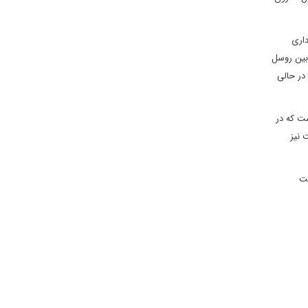
داری
اندیدای حزب "فرانسه شورشی la France insumise که توسط فابین روسل
در حالی
ی سومین بار است که در
 نیز
ست