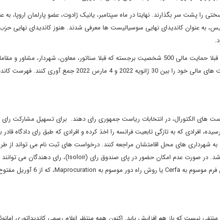
 سختی را پشت سر بگذارند. نهایتا در ماه سپتامبر، یانیک ژادوت، عضو پارلمان اروپا، به عن
پاریس، به عنوان کاندیدای نهایی سوسیالیست ها معرفی شدند. هنوز کاندیدای نهایی حز
ضمنا نباید فراموش کرد که هر کاندیدا برای رسیدن به کاخ الیزه باید قبلا حمایت مالی 500 شخصیت برجسته که قبلا سناتور، معاون، شهردار، مش
بوده باشند را جلب کند. کاندیداها می توانند به صورت رسمی حمایت های مالی خود را بین 30 ژانویه 2022 و 4 مارس 2022 جمع آ
 شرط ثبت نام در فهرست های الکتورال، در انتخابات ریاست جمهوری رای دهند. برای تسهیل مشارکت رای
د تازه به بلوغ رسیده، افرادی که به تازگی تابعیت فرانسه را اخذ کرده و افرادی که طبق رای دادگاه قادر 
ن به شهرداری های محل اقامتشان مراجعه کنند. درخواست های ثبت نام می تواند از طر
اینترنت، از طریق پست یا به صورت مراجعه حضوری به شهرداری باشد. در صورت عدم امکان حضور در پای صندوق رای (Isoloir
وکالت رای دهند. همچنین، رای دهندگان می توانند از طریق تکمیل فرم موسوم به Cerfa یا روش راه دو
یز منتفی نیست که باز هم افزایش یابد. اکنون همه منتظر اعلام رسمی کاندیداتوری امانو