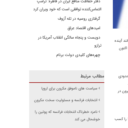
دفتر حفاظت منافع ایران در قاهره: ترامپ
التماس‌کننده توافقی است که خود ویران کرد
گرفتاری روسیه در تله آزوف
امیدهای اقتصاد عراق
دویست و پنجاه سالگی انقلاب آمریکا در
انند آینده
ترازو
اکنون
چهره‌های کلیدی دولت برنام
مطالب مرتبط
یخ اعلام شده تا حدودی
.
سیاست های ناموفق مکرون برای اروپا
 ماکرون در
انتخابات فرانسه و مسئولیت سخت مکرون
نامزد خطرناک انتخابات فرانسه که پوتین را
است که یک نامزد برای پیروزی در مرحله اول باید بیش از 50 درصد آرا را کسب
خوشحال می کند