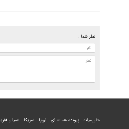
نظر شما :
خاورمیانه
پرونده هسته ای
اروپا
آمریکا
آسیا و آفریق