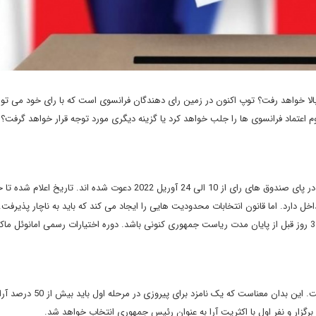
ز پله های کاخ الیزه بالا خواهد رفت؟ توپ اکنون در زمین رای دهندگان فرانسوی است که با رای خود می تو
دوم اعتماد فرانسوی ها را جلب خواهد کرد یا گزینه دیگری مورد توجه قرار خواهد گرفت؟ 
بنا بر اعلام مراجع رسمی دولت فرانسه، مردم این کشور برای حضور در پای صندوق های رای از 10 الی 24 آوریل 2022 دعوت شده اند. تار
ل دارد. اما قانون انتخابات محدودیت هایی را ایجاد می کند که باید به ناچار پذیرفت
قانون پیش بینی کرده است که رای گیری حداقل 20 روز و حداکثر 35 روز قبل از پایان مدت ریاست جمهوری کنونی باشد. دوره اختیارات رسمی امانوئل
انتخابات ریاست جمهوری، یک رای گیری بدون نام در دو مرحله است. این بدان معن
ول برگزار و نفر اول با اکثریت آرا به عنوان رئیس جمهوری انتخاب خواهد شد.