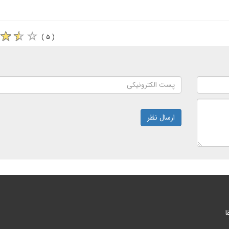
( ۵ )
ارسال نظر
ا