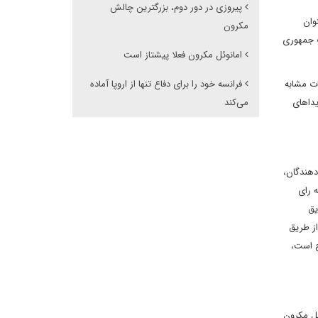
پیروزی در دور دوم، بزرگترین چالش
وان
مکرون
ب جمهوری
امانوئل مکرون فعلا پیشتاز است
اور و مقامات مشابه
فرانسه خود را برای دفاع تنها از اروپا آماده
وری کنند. فهرست کاندیداهای
می‌کند
 دهندگان،
به رای
یق
)، رای دهندگان می توانند از طریق
ر موسوم به Maprocuration، که از 6 آوریل مفتوح است،
ئل مکرون