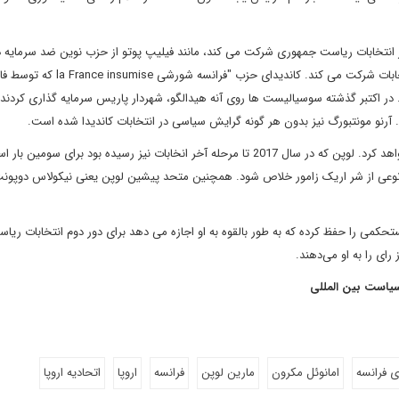
ر انتخابات ریاست جمهوری شرکت می کند، مانند فیلیپ پوتو از حزب نوین ضد سرمایه 
(NPA). همچنین برای سومین بار است که ژان لوک ملنکون در انتخابات شرکت می کند. ک
در اکتبر گذشته سوسیالیست ها روی آنه هیدالگو، شهردار پاریس سرمایه گذاری کردند 
. آرنو مونتبورگ نیز بدون هر گونه گرایش سیاسی در انتخابات کاندیدا شده است.
در جبهه راست افراطی، مارین لوپن بار دیگر از اجتماع ملی دفاع خواهد کرد. لوپن که در سال 2017 تا مرحله آخر انخابات نیز رسیده بود برا
وعی از شر اریک زامور خلاص شود. همچنین متحد پیشین لوپن یعنی نیکولاس دوپونت
ستحکمی را حفظ کرده که به طور بالقوه به او اجازه می دهد برای دور دوم انتخابات ریا
یاست بین المللی
 فرانسه
امانوئل مکرون
مارین لوپن
فرانسه
اروپا
اتحادیه اروپا