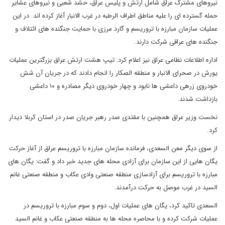
نیروهای مشترک عراق شامل ارتش و پلیس عراق، حشد شعبی و نیروهای عشایر
حمله گسترده ای را علیه مناطق اطراف الرطبه در غرب الانبار آغاز کرده اند. در این
عملیات سازمان مبارزه با تروریسم و گارد مرزی با حمایت جنگنده های ائتلاف و
جنگنده های عراقی شرکت دارند.
اداره اطلاعات نظامی عراق نیز اعلام کرد: تیپ هشت ارتش عراق بزرگترین عملیات
یورش در صحرای الانبار و منطقه الصکار را انجام دادند که در جریان آن شش
خودروی زرهی داعشی ها نابود و چهار خودروی دیگر مصادره و ۱۰ داعشی
بازداشت شدند.
نخست وزیر عراق همچنین با مقتدی صدر رهبر جریان صدر در استان کربلا دیدار
کرد.
از سوی دیگر معن السعدی، فرمانده سازمان مبارزه با تروریسم عراق از آغاز حرکت
یگان هایی از این سازمان برای آزادی محله های جدید خبر داد و گفت: یگان های
مبارزه با تروریسم برای آزادسازی منطقه صنعتی وادی عکاب و منطقه صنعتی غانم
السید در غرب موصل به حرکت درآمدند.
السعدی تاکید کرد، یگان های عملیات اول، دوم و سوم مبارزه با تروریسم در
عملیات شرکت کرده و با محاصره محله ها به منطقه صنعتی عکاب و غانم السید