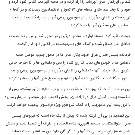
شمالی آپارتمان های الهرمات را آزاد کرده و در محله الهرمات الثانی نفوذ کرده و
خود را تا چند صد متری محله های ۱۷ تموز و الاقتصادیین رساندند و در آنجا ۱۶
تروریست را از پای درآورده و دو خودروی زرهی آنها و سه پایگاه رصد و تیپ
مسلسل های سنگین آنها را نابود کردند.
جودت تاکید کرد: صدها آواره از مناطق درگیری در محور شمال غربی تخلیه و به
مناطق امن منتقل شده و کمک های بشردوستانه در اختیار آنها قرار گرفت.
فرمانده پلیس فدرال عراق افزود: یگان های ما در محور جنوب موصل حمله
داعشی ها با خودروهای بمب گذاری شده را دفع و داعشی ها را تا اطراف جامع
النوری دنبال کردند. آنها ۱۰ داعشی را از پای درآورده و دو خودروی زرهی و سه
موتور سیکلت بمب گذاری شده آنها را منهدم و سلاح های آنها را مصادره کردند.
این در حالی است که روزنامه الحیاة به نقل از برخی منابع موثق نوشت، پس از
شکست پلیس فدرال عراق در آزادسازی بخش قدیمی شهر موصل، سازمان مبارزه
با تروریسم این ماموریت را با کمک نیروهای ویژه فرانسوی برعهده خواهد گرفت.
این تصمیم در پی آن گرفته شده که بیش از یک ماه است که نیروهای پلیس
فدرال نتوانستند بر مسجد النوری، مناره الحدباء و اطراف آن تسلط یابند و داعش
هنوز به هزاران غیرنظامی که آنها را در گروگان دارد این منطقه را تحت تسلط