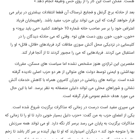
هست. ممکن است این کار را از روی حس وظیفه انجام دهد.»
بعد از حادثه برج گرنفل و فجایع ترسناک آن قطعا انتقادات بیشتری در برابر می
قرار خواهد گرفت که این می تواند برای حزب مفید باشد. راهپیمایان فریاد
اعتراض خود را بر سر صاحب خانه شماره 10 خواهند کشید «می باید برود» و
«خون، خون، خون روی دست های تو». وقتی که می حادثه دیدگان را در
کلیسایی در نزدیکی محل آتش سوزی ملاقات کرد فریادهای «قاتل، قاتل» او را
استقبال می کردند. فریادهایی که می را مجبور کردند تا از آنجا فرار کند.
مقصرین این تراژدی هنوز مشخص نشده اما سیاست های مسکن، مقررات
بهداشتی و ایمنی توسط دولت های متوالی از هر دو حزب اصلی نادیده گرفته
شده است. برنامه های ریاضتی در دوران کامرون همراه با کاهش خدمات آتش
نشانی و شوراهای محلی می تواند دلیلی منصفانه به نظر برسد. اما با این حال
می مورد هدف خشم عمومی قرار گرفته است.
می سپری مفید است درست در زمانی که مذاکرات برگزیت شروع شده است.
یکی از اعضای حزب به من گفت: «حزب دلیل بسیار خوبی دارد تا او را تا زمانی که
مذاکرات برگزیت به پایان می رسد برسر کار نگه دارد. او می تواند همه سرزنش
ها را متوجه خود کند.» دیگران امیدوارند که او تا بهار آینده بر سر کار باشد تا زخم