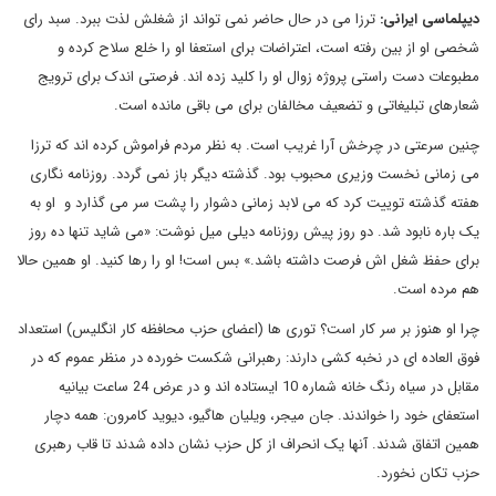
دیپلماسی ایرانی:
ترزا می در حال حاضر نمی تواند از شغلش لذت ببرد. سبد رای
شخصی او از بین رفته است، اعتراضات برای استعفا او را خلع سلاح کرده و
مطبوعات دست راستی پروژه زوال او را کلید زده اند. فرصتی اندک برای ترویج
شعارهای تبلیغاتی و تضعیف مخالفان برای می باقی مانده است.
چنین سرعتی در چرخش آرا غریب است. به نظر مردم فراموش کرده اند که ترزا
می زمانی نخست وزیری محبوب بود. گذشته دیگر باز نمی گردد. روزنامه نگاری
هفته گذشته توییت کرد که می لابد زمانی دشوار را پشت سر می گذارد و او به
یک باره نابود شد. دو روز پیش روزنامه دیلی میل نوشت: «می شاید تنها ده روز
برای حفظ شغل اش فرصت داشته باشد.» بس است! او را رها کنید. او همین حالا
هم مرده است.
چرا او هنوز بر سر کار است؟ توری ها (اعضای حزب محافظه کار انگلیس) استعداد
فوق العاده ای در نخبه کشی دارند: رهبرانی شکست خورده در منظر عموم که در
مقابل در سیاه رنگ خانه شماره 10 ایستاده اند و در عرض 24 ساعت بیانیه
استعفای خود را خواندند. جان میجر، ویلیان هاگیو، دیوید کامرون: همه دچار
همین اتفاق شدند. آنها یک انحراف از کل حزب نشان داده شدند تا قاب رهبری
حزب تکان نخورد.