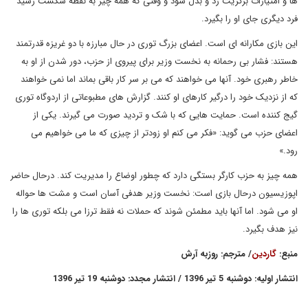
ها و امتیازات برگزیت رد و بدل شود و وقتی که همه چیز به نقطه شکست رسید
فرد دیگری جای او را بگیرد.
این بازی مکارانه ای است. اعضای بزرگ توری در حال مبارزه با دو غریزه قدرتمند
هستند: فشار بی رحمانه به نخست وزیر برای پیروی از حزب، دور شدن از او به
خاطر رهبری خود. آنها می خواهند که می بر سر کار باقی بماند اما نمی خواهند
که از نزدیک خود را درگیر کارهای او کنند. گزارش های مطبوعاتی از اردوگاه توری
گیج کننده است. حمایت هایی که با شک و تردید صورت می گیرند. یکی از
اعضای حزب می گوید: «فکر می کنم او زودتر از چیزی که ما می خواهیم می
رود.»
همه چیز به حزب کارگر بستگی دارد که چطور اوضاع را مدیریت کند. درحال حاضر
اپوزیسیون درحال بازی است: نخست وزیر هدفی آسان است و مشت ها حواله
او می شود. اما آنها باید مطمئن شوند که حملات نه فقط ترزا می بلکه توری ها را
نیز هدف بگیرد.
منبع:
گاردین
/ مترجم: روزبه آرش
انتشار اولیه: دوشنبه 5 تیر 1396 / انتشار مجدد: دوشنبه 19 تیر 1396