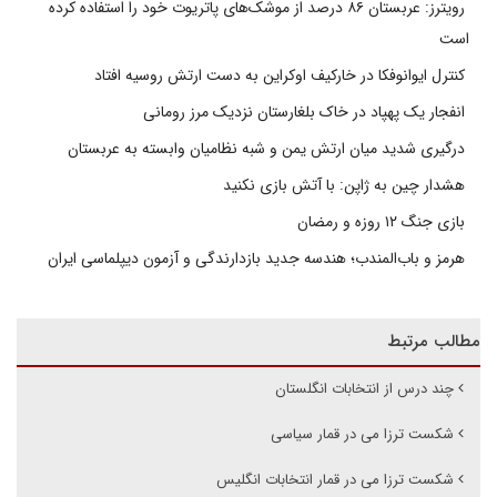
رویترز: عربستان ۸۶ درصد از موشک‌های پاتریوت خود را استفاده کرده
است
کنترل ایوانوفکا در خارکیف اوکراین به دست ارتش روسیه افتاد
انفجار یک پهپاد در خاک بلغارستان نزدیک مرز رومانی
درگیری شدید میان ارتش یمن و شبه نظامیان وابسته به عربستان
هشدار چین به ژاپن: با آتش بازی نکنید
بازی جنگ ۱۲ روزه و رمضان
هرمز و باب‌المندب؛ هندسه جدید بازدارندگی و آزمون دیپلماسی ایران
مطالب مرتبط
چند درس از انتخابات انگلستان
شکست ترزا می در قمار سیاسی
شکست ترزا می در قمار انتخابات انگلیس