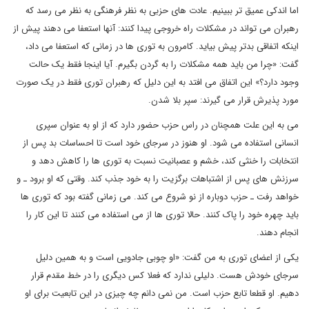
اما اندکی عمیق تر ببینیم. عادت های حزبی به نظر فرهنگی به نظر می رسد که
رهبران می تواند در مشکلات راه خروجی پیدا کنند: آنها استعفا می دهند پیش از
اینکه اتفاقی بدتر پیش بیاید. کامرون به توری ها در زمانی که استعفا می داد،
گفت: «چرا من باید همه مشکلات را به گردن بگیرم. آیا اینجا فقط یک حالت
وجود دارد؟» این اتفاق می افتد به این دلیل که رهبران توری فقط در یک صورت
مورد پذیرش قرار می گیرند: سپر بلا شدن.
می به این علت همچنان در راس حزب حضور دارد که از او به عنوان سپری
انسانی استفاده می شود. او هنوز در سرجای خود است تا احساسات بد پس از
انتخابات را خنثی کند، خشم و عصبانیت نسبت به توری ها را کاهش دهد و
سرزنش های پس از اشتباهات برگزیت را به خود جذب کند. وقتی که او برود ـ و
خواهد رفت ـ حزب دوباره از نو شروع می کند. می زمانی گفته بود که توری ها
باید چهره خود را پاک کنند. حالا توری ها از می استفاده می کنند تا این کار را
انجام دهند.
یکی از اعضای توری به من گفت: «او چوبی جادویی است و به همین دلیل
سرجای خودش هست. دلیلی ندارد که فعلا کس دیگری را در خط مقدم قرار
دهیم. او قطعا تابع حزب است. من نمی دانم چه چیزی در این تابعیت برای او