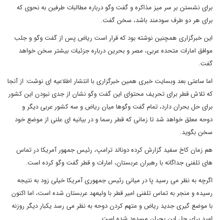
برای نشستن بر سر میز مذاکره و گفت وگو درباره مطالبات طرفین به نحوی که
برای هر دو طرف سودمند باشد، سخن گفت.
این خبرگزاری همچنین نوشته بود که قرار است ریاض پس از گفت وگو و جلب
موافق امارات متحده عربی، مصر و بحرین درباره جزئیات بیشتر سخن خواهد
گفت.
اما ساعتی بعد وبسایت خبری همین خبرگزاری با انتشار اطلاعیه ای نوشت: از آنجا
که تلاش قطر برای تحریف محتوای این گفت وگو نشان از جدی نبودن این کشور
برای حل بحران دارد، تمام گفت وگوها میان ریاض و سه کشور عربی دیگر و
دوحه معلق خواهد شد تا زمانی که قطر رسما و در بیانیه ای علنی از موضع خود
سخن بگوید.
هم زمان کاخ سفید گزارش کرده دونالد ترامپ، رئیس جمهور آمریکا در تماس
های تلفنی جداگانه با رهبران عربستان، امارات و قطر گفت وگو کرده است.
اگرچه به نظر می رسید پا در میانی رئیس جمهوری آمریکا خیلی زود به نتیجه
رسیده و منجر به تماس تلفنی امیر قطر با ولیعهد عربستان شده است، اما اکنون
با موضع گیری جدید ریاض و متهم کردن دوحه به نظر می رسد یکبار دیگر روزنه
امید برای حل این بحران مسدود شده است.