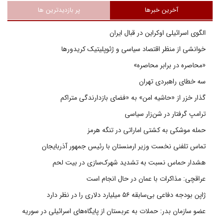
آخرین خبرها
پر بازدیدترین ها
الگوی اسرائیلی اوکراین در قبال ایران
خوانشی از منظر اقتصاد سیاسی و ژئوپلیتیک کریدورها
«محاصره در برابر محاصره»
سه خطای راهبردی تهران
گذار خزر از «حاشیه امن» به «فضای بازدارندگی متراکم
ترامپ گرفتار در شن‌زار سیاسی
حمله موشکی به کشتی اماراتی در تنگه هرمز
تماس تلفنی نخست وزیر ارمنستان با رئیس جمهور آذربایجان
هشدار حماس نسبت به تشدید شهرک‌سازی در بیت‌ لحم
عراقچی: مذاکرات با عمان در حال انجام است
ژاپن بودجه دفاعی بی‌سابقه ۵۶ میلیارد دلاری را در نظر دارد
عضو سازمان بدر: حملات به عربستان از پایگاه‌های اسرائیلی در سوریه