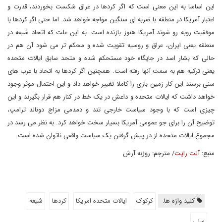
این اساسا به این معنی است که اگر کردها در عراق شکست بخوردند، قدرت و
اعتبار آمریکا در منطقه با ضربه ای سنگین مواجه خواهد شد. اما حتی اگر کردها با
موفقیت روبه رو شوند آمریکا هنوز بازنده است. به این علت که اتحاد شیعه در
منطقه یعنی ایران، عراق و روسیه تقویت شده و محکم تر می شود آن هم در
حالی که بشار اسد در جایگاه خود مستحکم شده و متحد سابق ایالات متحده
یعنی ترکیه هم به سمت آنها رفته است. همچنین اگر کردها به اتحاد با عرب های
سنی برسند این کار زمین بازی را کاملا تغییر خواهد داد و این احتمال موثر وجود
خواهد داشت که ایالات متحده و داعش در یک خط در کنار هم قرار بگیرند و این
چیزی است که با وجود سیاست خارجی تند و دمدمی مزاج دونالد ترامپ،
توضیح آن را برای جو عمومی آمریکا بسیار سخت خواهد کرد. به نظر می رسد در
مجموع ایالات متحده از در پیش گرفتن یک سیاست واقعی ناتوان شده است.
منبع:
آلت رایت
/ مترجم: روزبه آرش
کلید واژه ها:
کرکوک
ایالات متحده امریکا
کردها
شیعه
سنی