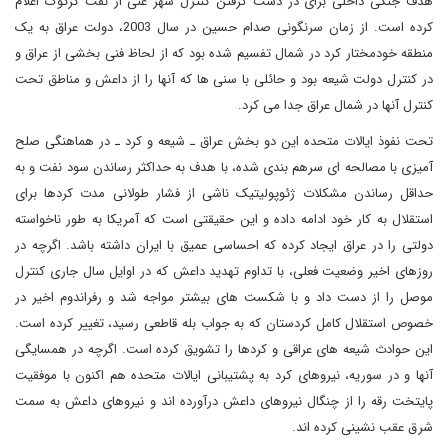
هدف جنگی داخلی برای در دست گرفتن کنترل شهر غنی از نفت کرکوک اعلام
کرده است. از زمان سرنگونی صدام حسین در سال 2003، دولت عراق به یک
منطقه خودمختار کرد در شمال تفسیم شده بود که از لحاظ فنی بخشی از عراق و
در کنترل دولت شیعه بود و حائلی با سنی ها که آنها را از داعش و مناطق تحت
کنترل آنها در شمال عراق جدا می کرد.
تحت نفوذ ایالات متحده این دو بخش عراق ـ شیعه و کرد ـ در هماهنگی صلح
آمیزی با مصالحه ای سرهم بندی شده، با هدف به حداکثر رساندن سود نفت و به
حداقل رساندن مشکلات ژئوپولیتیک ناشی از فشار طولانی مدت کردها برای
استقلال به کار خود ادامه داده و این حقیقتی است که آمریکا به طور ناخواسته
دولتی را در عراق ایجاد کرده که احساسی عمیق با ایران داشته باشد. اگرچه در
روزهای اخیر وضعیت فعلی، با تداوم تهدید داعش که در اوایل سال جاری کنترل
موصل را از دست داد و با شکست های بیشتر مواجه شد و رفراندوم اخیر در
خصوص استقلال کامل کردستان که به جواب بله قاطعی رسید، تغییر کرده است.
این حوادث شیعه های عراقی و کردها را تشویق کرده است. اگرچه در همسایگی
آنها و در سوریه، نیروهای کرد به پشتیبانی ایالات متحده هم اکنون با موفقیت
پایتخت رقه را از چنگال نیروهای داعش درآورده اند و نیروهای داعش به سمت
شرق عقب نشینی کرده اند.