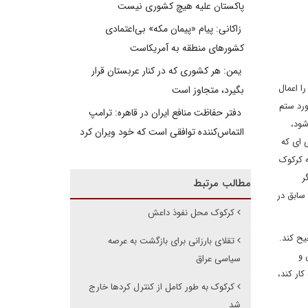
پاکستان علیه هیچ کشوری نیست
زاکانی: پیام «پیمان مکه» بی‌اعتمادی
کشورهای منطقه به آمریکاست
یمن: هر کشوری که در کنار عربستان قرار
ا اعمال
بگیرد، متجاوز است
ورد ستم
دفتر حفاظت منافع ایران در قاهره: ترامپ
شود،
التماس‌کننده توافقی است که خود ویران کرد
 ای که
ه کرکوک
ر
مطالب مرتبط
سابق در
کرکوک محل نفوذ داعش
یح کند.
تقلای بارزانی برای بازگشت به عرصه
 و
سیاسی عراق
ار کند،
کرکوک به طور کامل از کنترل کردها خارج
شد