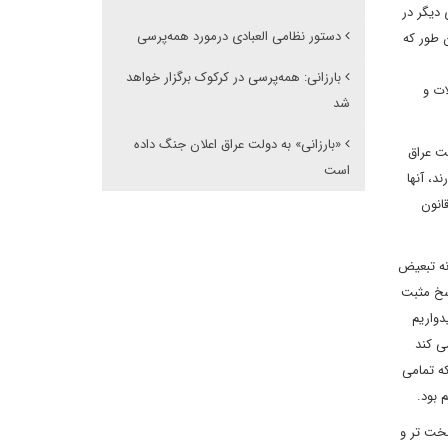
دیگر در
دستور نظامی العبادی درمورد همه‌پرسی
 طور که
بارزانی: همه‌پرسی در کرکوک برگزار خواهد
ات و
شد
«بارزانی» به دولت عراق اعلان جنگ داده
ت عراق
است
د، آنها
انون
نه تبعیض
اسخ مثبت
دواریم
می کند
که تمامی
 بود.
سخت تر و