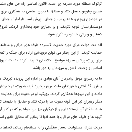
کرکوک منطقه مورد منازعه ای است. قانون اساسی راه حل های مشکلا
همین چارچوب عمل کنند و مطابق با قانون اساسی به همکاری برا
در موضوع پرچم و همه پرسی و جدایی پیش آمد. طرفداران جدایی اقل
دوستدارانشان توجه نکردند، و بر لجبازی خود پافشاری کردند، شرو
کشتار و ویرانی ها دوباره تکرار شوند.
اقدامات دولت عراق مورد حمایت گسترده طرف های عراقی و منطقه ای 
حمایت کردند، از این رفتار می توان فروپاشی اراده برای جنگ را ت
برای پروژه پرشور مبارزه مواضع عادلانه ای تعریف کرده اند، که امر
اساسی و وحدت کشور و میهنمان به دور باشد.
ما به رهبری موفق برادرمان آقای عبادی در اداره این پرونده تبریک
یا فرق گذاشتنی با فرزندان ملت عراق برخورد کرد، به ویژه در دعوت
دادند و این نیروها همکاری کردند. رویکرد او در دعوت برای حمایت
دیگر رهبران نیز این گونه دعوت ها را درک کنند و حقایق را بفهمند ت
همه ما کنار آن ایستاده ایم و از دیگران نیز می خواهیم که در کنار 
گروه ها و طیف های عراقی، با همه آنها تا زمانی که مطابق قانون اس
دولت فدرال مسئولیت بسیار سنگینی را به سرانجام رساند، تسلط 