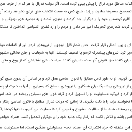
ت مناطق مورد نزاع را پیش بینی کرده است. اگر دولت فدرال یا هر کدام از طرف های 
ی تصحیح مسیرها مبادرت ورزند، هیچ کس به سمت انتخاب های فردی نخواهد رفت، آن
یم کردستان خود را از دیگران جدا کردند و منزوی شدند و به توصیه های نزدیکان و
ع کردند شعارهای تحریک آمیز سر دادن و مردم را وارد فضای اشتباهی انداختن تا مشکل
و بین المللی قرار گرفت. حتی شمار قابل توجهی از نیروهای کردی نیز از اقدامات دول
فسیر کرد. نیروهای پیشمرگه ترسو یا ضعیف نیستند، آنها به شجاعت و جان فشانی مشهورن
وز بیان کننده حق قانونی آنهاست، نه بیان کننده سیاست های اشتباهی که از روح و متن ق
 می گوییم. او به طور کامل مطابق با قانون اساسی عمل کرد و بر اساس آن بدون هیچ گو
ش از نیروهای پیشمرگه برای همکاری با نیروهای مسلح که بسیاری از آنها به دعوت او پ
 از کرد و غیرکرد مسئولیت او را تسهیل کرد و گرنه خون های بسیاری ریخته می شد. امی
ا نخواهند عزت را با ذلت بگیرند. تا زمانی که دولت فدرال مطابق با قانون اساسی رفتار 
آن بایستند، همه ما از مطالبات مشروع و قانونی کردها حمایت می کنیم، نه تنها کردها بل
اسی باشد و تلاش نکنند که رفتار یک جانبه خود را بر دیگران تحمیل کنند، همراه خواهیم
بر این منطقه که جزء اختیارات آن است، انجام مسئولیتی سنگین است، اما مسئولیت 