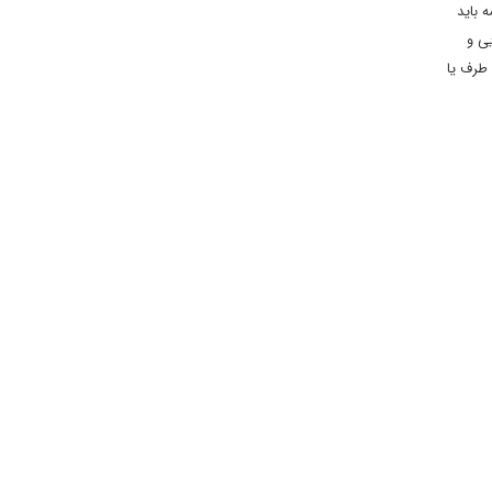
 باید
یی و
طرف یا