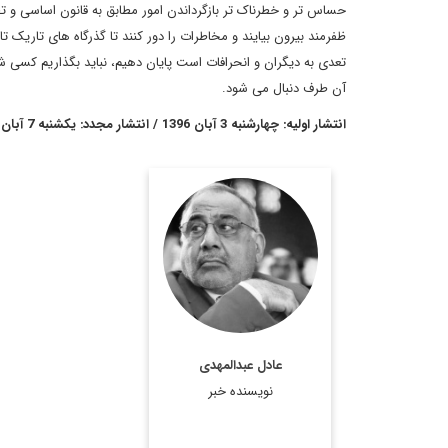
حساس تر و خطرناک تر بازگرداندن امور مطابق به قانون اساسی و تط
ظفرمند بیرون بیایند و مخاطرات را دور کنند تا گذرگاه های تاریک 
تعدی به دیگران و انحرافات است پایان دهیم، نباید بگذاریم کسی
آن طرف دنبال می شود.
انتشار اولیه: چهارشنبه 3 آبان 1396 / انتشار مجدد: یکشنبه 7 آبان 1396
دكتر عادل عبدالمهدي
(متولد 1942) اقتصاددان و
سياستمدار، وزير نفت،
معاون سابق رئيس
جمهوري و از رهبران
مجلس اعلاي اسلامي عراق
عادل عبدالمهدی
است. وي همچنين در
نویسنده خبر
دولت موقت اياد علاوي، ...
اطلاعات بیشتر