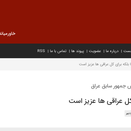
خاورمیانه
خست
درباره ما
عضویت
پیوند ها
تماس با ما
RSS
 بلکه برای کل عراقی ها عزیز است
 جمهور سابق عراق
کل عراقی ها عزیز است
بیر