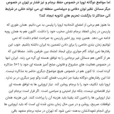
اما مواضع دوگانه اروپا در خصوص حفظ برجام و نیز فشار بر تهران در خصوص
دیگر مسائل نظیر توان دفاعی و دیپلماسی منطقه ای می تواند خللی در شرایط
آتی حداکثر تا بازگشت تحریم های ثانویه ایجاد کند؟
ما هنوز هم برخی از اعضای اتحادیه اروپا را پلیس بد می دانیم. همان طوری که
پاریس در زمان انعقاد برجام نقش مخرب خود را داشت. اکنون هم به همان رویه
ادامه می دهد. همین چند روز اخیر پاریس به صراحت اعلام داشت که نمی
توانیم زمان بندی خاصی را برای دادن تضمین به ایران داشته باشیم. خوب این
رفتارها نمی تواند گام موثری برای ایجاد اعتماد بین طرفین باشد. مضافا این که
هر از گاهی هم مسائل غیر برجامی را به توافق هسته ای گره می زنند. ایران تنها
در خصوص فعالیت های مشروع و قانونی صلح آمیز هسته ای خود با 1+5 مذاکره
کرده است. تا کنون هم در خصوص هیچ موضوع دیگری حاضر به مذاکره نیست.
لذا این رفتارهای دوگانه یقینا جز تخریب فضای گفت وگو چیز دیگری در بر ندارد.
اروپا باید تکلیف خود را با برجام روشن کند. نیاز اروپایی ها به توافق هسته ای
نیاز اقتصادی نیست، بلکه نیاز امنیتی و سیاسی است. اگر قرار است برجام این
نیاز اروپایی ها را تامین کند یقینا باید هزینه آن را پراخت کنند. این هزینه همان
توافقات صریح، روشن و در عین حال زمان بندی شده ای است که باید اروپایی ها
برای انجام تعهداتشان بدهند؛ نمی شود که تهران در سایه برجام متعهد باقی