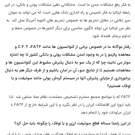
به فکر رفع مشکلات جدی ما است. مشکلاتی نظیر مشکلات پولی و بانکی؛ در این
رابطه ایتالیا به فکر تاسیس و راه اندازی بانک هایی است که می تواند به عنوان
سپر دفاعی در مقابل تحریم ها به خصوص تحریم های ثانویه آمریکا عمل کند. به
نظر من ایتالیا می تواند الگوی مناسبی برای دیگر کشورها در خصوص حفظ و
تداوم برجام قلمداد شود.
رفتار دوگانه ما در خصوص برخی از کنوانسیون ها مانند
FATF
،
C.F.T
و
معاهده پالرمو را در به وجود آمدن مشکلات پولی و بانکی کشور تا چه اندازه
موثر می دانید؛ چرا که از یک سو به دنبال پذیرش مشروط این کنوانسیون ها و
معاهدات هستیم تا از نتایج سوء آن در امان باشیم و از طرف دیگر هم به دنبال
برخورداری از مزایای پذیرش آنها در سیستم گردش پولی مانند سوئیفت و یا
اوفک هستیم؟
FATF
که با مواضع مجمع محترم تشخیص مصلحت نظام عملا منتقی شد. لذا
باید اروپا این اقتضائات ایران را در نظر بگیرد و با این شرایط خارج از
FATF
با
ایران مراودات خود را انجام دهد.
در این راستا مساله قطع سوئیفت ارزی و یا اوفک را چگونه باید حل کرد؟
ببینید از همان ابتدا نه سوئیفت و نه اوفک همکاری های چندان خوبی را با ایران