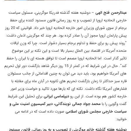
عبدالرحمن فتح الهی
– دوشنبه هفته گذشته فدریکا موگرینی، مسئول سیاست
خارجی اتحادیه اروپا از تصویب و به روز رسانی قانون مسدود کننده برای حفظ
برجام از سوی شورای وزیران امور خارجه اتحادیه اروپا خبر داد
.
قوانینی که 20 روز
پیش پارلمان اروپا مجوز آن را صادر کرده بود. هر چند که موگرینی اذعان داشت:
"روند پیش رو برای حفظ و تداوم برجام بسیار دشوار است. چرا که وزن ایالات
متحده آمریکا در اقتصاد بین الملل بسیار بالا است و این نکته بر این موضوع
تاثیر گذار است. اما اتحادیه اروپا مصمم است تا توافق هسته ای با ایران را حفظ
کند". حال در این شرایط که در کمتر از 15 روز دیگر شاهد بازگشت دور اول تحریم
های آمریکا خواهیم بود، باید دید می توان به چنین اقداماتی از جانب مسئولان
قاره سبز حداکثر تا زمان بازگشت تحریم های ثانویه در آبان ماه برای مقابله با
فشارهای آمریکا نگاه داشت. نکته ای که بارها مورد تاکید و خواست وزیر امور
خارجه کشور هم بوده است. از این رو
دیپلماسی ایرانی
برای تحلیل این شرایط
گفت وگویی را با
محمد جواد جمالی نوبندگانی، دبیر کمیسیون امنیت ملی و
سیاست خارجی مجلس شورای اسلامی
صورت داده است که در ادامه می
خوانید:
دوشنبه هفته گذشته خانم موگرینی از تصویب و به روز رسانی قانون مسدود