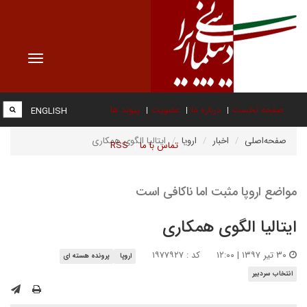
Toggle
vigation
صفحه نخست
درباره ما
عضویت
پیوند ها
ENGLISH
صفحه‌اصلی
اخبار
اروپا
ایتالیا الگوی همکاری
تماس با ما
RSS
مواضع اروپا مثبت اما ناکافی است
ایتالیا الگوی همکاری
۳۰ تیر ۱۳۹۷ | ۱۲:۰۰
کد : ۱۹۷۷۹۲۷
اروپا
پرونده هسته ای
انتخاب سردبیر