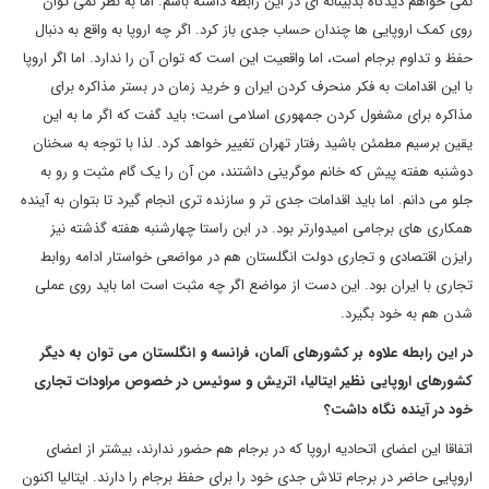
نمی خواهم دیدگاه بدبینانه ای در این رابطه داشته باشم. اما به نظر نمی توان
روی کمک اروپایی ها چندان حساب جدی باز کرد. اگر چه اروپا به واقع به دنبال
حفظ و تداوم برجام است، اما واقعیت این است که توان آن را ندارد. اما اگر اروپا
با این اقدامات به فکر منحرف کردن ایران و خرید زمان در بستر مذاکره برای
مذاکره برای مشغول کردن جمهوری اسلامی است؛ باید گفت که اگر ما به این
یقین برسیم مطمئن باشید رفتار تهران تغییر خواهد کرد. لذا با توجه به سخنان
دوشنبه هفته پیش که خانم موگرینی داشتند، من آن را یک گام مثبت و رو به
جلو می دانم. اما باید اقدامات جدی تر و سازنده تری انجام گیرد تا بتوان به آینده
همکاری های برجامی امیدوارتر بود. در ابن راستا چهارشنبه هفته گذشته نیز
رایزن اقتصادی و تجاری دولت انگلستان هم در مواضعی خواستار ادامه روابط
تجاری با ایران بود. این دست از مواضع اگر چه مثبت است اما باید روی عملی
شدن هم به خود بگیرد.
در این رابطه علاوه بر کشورهای آلمان، فرانسه و انگلستان می توان به دیگر
کشورهای اروپایی نظیر ایتالیا، اتریش و سوئیس در خصوص مراودات تجاری
خود در آینده نگاه داشت؟
اتفاقا این اعضای اتحادیه اروپا که در برجام هم حضور ندارند، بیشتر از اعضای
اروپایی حاضر در برجام تلاش جدی خود را برای حفظ برجام را دارند. ایتالیا اکنون