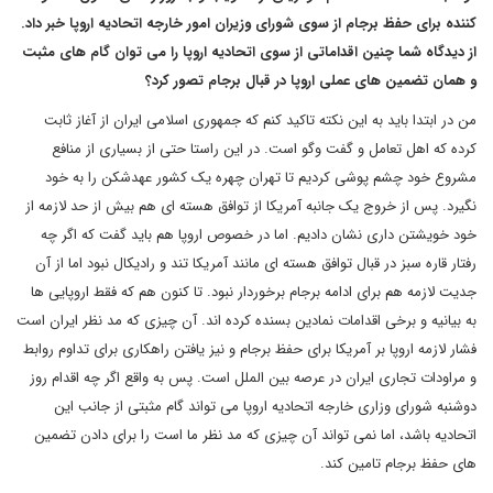
کننده برای حفظ برجام از سوی شورای وزیران امور خارجه اتحادیه اروپا خبر داد
.
از دیدگاه شما چنین اقداماتی از سوی اتحادیه اروپا را می توان گام های مثبت
و همان تضمین های عملی اروپا در قبال برجام تصور کرد؟
من در ابتدا باید به این نکته تاکید کنم که جمهوری اسلامی ایران از آغاز ثابت
کرده که اهل تعامل و گفت وگو است. در این راستا حتی از بسیاری از منافع
مشروع خود چشم پوشی کردیم تا تهران چهره یک کشور عهدشکن را به خود
نگیرد. پس از خروج یک جانبه آمریکا از توافق هسته ای هم بیش از حد لازمه از
خود خویشتن داری نشان دادیم. اما در خصوص اروپا هم باید گفت که اگر چه
رفتار قاره سبز در قبال توافق هسته ای مانند آمریکا تند و رادیکال نبود اما از آن
جدیت لازمه هم برای ادامه برجام برخوردار نبود. تا کنون هم که فقط اروپایی ها
به بیانیه و برخی اقدامات نمادین بسنده کرده اند. آن چیزی که مد نظر ایران است
فشار لازمه اروپا بر آمریکا برای حفظ برجام و نیز یافتن راهکاری برای تداوم روابط
و مراودات تجاری ایران در عرصه بین الملل است. پس به واقع اگر چه اقدام روز
دوشنبه شورای وزاری خارجه اتحادیه اروپا می تواند گام مثبتی از جانب این
اتحادیه باشد، اما نمی تواند آن چیزی که مد نظر ما است را برای دادن تضمین
های حفظ برجام تامین کند.