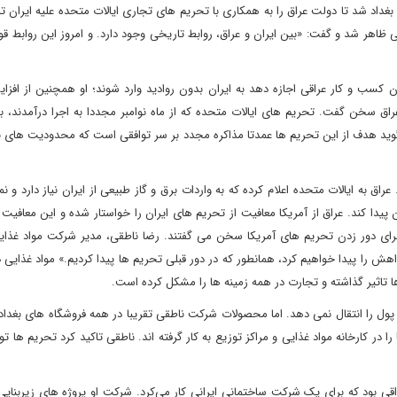
 بغداد شد تا دولت عراق را به همکاری با تحریم های تجاری ایالات متحده علیه ایران ت
اهر شد و گفت: «بین ایران و عراق، روابط تاریخی وجود دارد. و امروز این روابط ق
ان کسب و کار عراقی اجازه دهد به ایران بدون روادید وارد شوند؛ او همچنین از افز
عراق سخن گفت. تحریم های ایالات متحده که از ماه نوامبر مجددا به اجرا درآمدند،
 گوید هدف از این تحریم ها عمدتا مذاکره مجدد بر سر توافقی است که محدودیت های 
 به حدود 12 میلیارد دلار می رسد. عراق به ایالات متحده اعلام کرده که به واردات برق و گاز طبیعی از ایران نیاز دارد و
پیدا کند. عراق از آمریکا معافیت از تحریم های ایران را خواستار شده و این معافیت 
د برای دور زدن تحریم های آمریکا سخن می گفتند. رضا ناطقی، مدیر شرکت مواد غذای
ش را پیدا خواهیم کرد، همانطور که در دور قبلی تحریم ها پیدا کردیم.» مواد غذایی
 تاثیر گذاشته و تجارت در همه زمینه ها را مشکل کرده است.
پول را انتقال نمی دهد. اما محصولات شرکت ناطقی تقریبا در همه فروشگاه های بغدا
 شرکت گفت که آنها 1500 نفر از عراقی ها را در کارخانه مواد غذایی و مراکز توزیع به کار گرفته اند. ناطقی تاکید کرد تحریم ه
قی بود که برای یک شرکت ساختمانی ایرانی کار می‌کرد. شرکت او پروژه های زیربنای