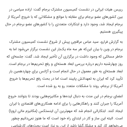
رییس هیات ایرانی در نشست کمیسیون مشترک برجام گفت: اراده سیاسی در
بین کشورهای عضو برجام برای مقابله با موانع و مشکلاتی که با خروج آمریکا از
برجام ایجاد شد، وجود دارد و ابتکارات متعددی را با کشورهای عضو برجام در حال
پیگیری هستیم.
به گزارش فرارو، سید عباس عراقچی پیش از شروع نشست کمیسیون مشترک
برجام در وین با بیان این‌که هر سه ماه یک‌بار این نشست برگزار می‌شود اما به
خاطر مسائلی که وجود داشت در برگزاری آن تأخیر ایجاد شد، گفت: جلسه‌ای که
روز چهارشنبه داریم درباره بررسی ابعاد هسته‌ای و رفع تحریم‌ها در برجام است.
ابعاد هسته‌ای به طور معمول در حال انجام است و آژانس برای چهاردهمین بار
تأیید کرد که ایران به تعهداتش پایبند است اما در بحث رفع تحریم‌ها با خروج
آمریکا از برجام، روند با مشکلات متعدد رو به رو شده است.
اعضای برجام در این مدت به دنبال ایده‌ها و مکانیزم‌هایی بودند تا بتوانند خروج
آمریکا را جبران کنند و راهکارهایی را برای ادامه همکاری‌های اقتصادی با ایران
ایجاد کنند. ابتکاراتی انجام شد که مهم‌ترین آن اینستکس (مکانیزم مالی اروپا)
است. البته این ساز و کار در ابتدای راه خود است که ما هنوز نمی‌دانیم چطور
می‌خواهد کار کند و مشکل‌گشا باشد از این رو نیاز است بحث‌های کارشناسی