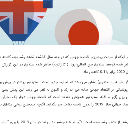
ر اینکه از سرعت پیشروی اقتصاد جهانی که در چند سال گذشته شاهد رشد بود، کاسته 
یکی از جدیدترین این نشانه ها به صورت یک گزارش سه ماه منتشر شده توسط صندوق بین المللی پول (21 ژانویه) ظاهر شد؛ ص
ر یک بازه زمانی 6 ماهه (در قیاس با گزارش قبلی صندوق) نشان می دهد که شرایط جدی است. استرتفور پیشتر در پیش
مخاطرات ژئوپولتیکی بر اقتصاد جهانی سایه می اندازند و اکنون به نظر می رسد این پیش بین
ی پول (آی ام اف)، استرتفور همچنان معتقد است که اقتصاد جهانی دچار یک بحران 
شود. اگرچه «دلایلی برای نگرانی» وجود دارد، اما انتظار می رود اقتصاد جهانی سال 2019 را بدون فاجعه پشت سر بگذارد. اگرچه همچنان ب