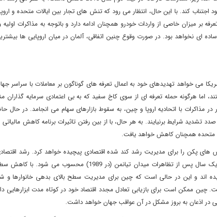
اجتناب کند. با این حال، انتظار می رود که تنش های تجار بین ایالات متحده و اروپا 
فه بر میزان خاصی از واردات خودرو همچنان ادامه دارد و باتوجه به مذاکرات اولیه 
اده ای نخواهد بود. در صورت وقوع چنین اتفاقی، آلمان در میان اروپایی ها بیشتری
یکا می خواهد تهدیدهای خود به اعمال تعرفه های گوناگون بر معاملات با سراسر جها
افتند، اما هرگونه حمله تعرفه ای از سوی کاخ سفید که به بی اعتمادی سرمایه گذاران م
 در مذاکرات با اتحادیه اروپا و چین، به سقوط بازارهای سهام می انجامد. در حال حا
ات متحده همچنان کاهش خواهد یافت.
اش های پکن را برای مدیریت رشد کند شده اقتصادی پیچیده خواهد کرد. رشد اقتصاد
سال 2018 به 6.6 درصد کاهش یافت که کمترین سرعت رشد از یک سال پس از تظاهرات میدان تیانمن (در 1989) محس
ده اند و این در حالی است که چین برای مدیریت سطح بالای بدهی خانوارها و ش
ین ممکن است برای بازیابی تعادل مجدد اقتصاد خود در کوتاه مدت ابزارهایی داش
می در اذعان به بروز مشکل در آن عواقب جهان خواهد داشت.