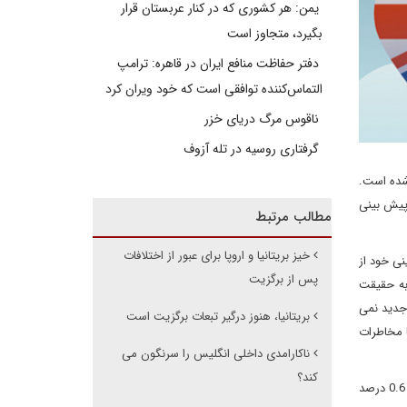
یمن: هر کشوری که در کنار عربستان قرار
بگیرد، متجاوز است
دفتر حفاظت منافع ایران در قاهره: ترامپ
التماس‌کننده توافقی است که خود ویران کرد
ناقوس مرگ دریای خزر
گرفتاری روسیه در تله آزوف
شده است.
ندوق در این گزارش پیش بینی
مطالب مرتبط
خیز بریتانیا و اروپا برای عبور از اختلافات
 بینی خود از
پس از برگزیت
ی به حقیقت
جدید نمی
بریتانیا، هنوز درگیر تبعات برگزیت است
رخی مناطق با مخاطرات
ناکارامدی داخلی انگلیس را سرنگون می
کند؟
به ویژه در اروپا، به روز رسانی پیش بینی صندوق حاکی از کاهش بیشتر از انتظار رشد بوده است. «آی ام اف» چشم انداز رشد در سال 2019 را برای آلمان 0.6 درصد