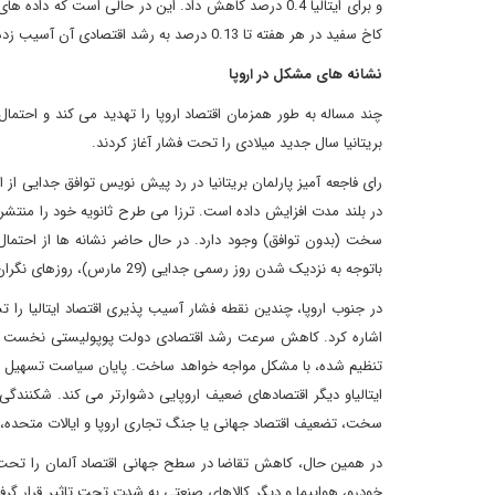
و برای ایتالیا 0.4 درصد کاهش داد. این در حالی است
کاخ سفید در هر هفته تا 0.13 درصد به رشد اقتصادی آن آسیب زده، به مشکلات افزوده است.
نشانه های مشکل در اروپا
چند مساله به طور همزمان اقتصاد اروپا را تهدید می کند و احتمال
بریتانیا سال جدید میلادی را تحت فشار آغاز کردند.
رای فاجعه آمیز پارلمان بریتانیا در رد پیش نویس توافق جدایی از ا
در بلند مدت افزایش داده است. ترزا می طرح ثانویه خود را منتش
سخت (بدون توافق) وجود دارد. در حال حاضر نشانه ها از احتمال
باتوجه به نزدیک شدن روز رسمی جدایی (29 مارس)، روزهای نگران کننده برای بازارها فرا رسیده است.
در جنوب اروپا، چندین نقطه فشار آسیب پذیری اقتصاد ایتالیا ر
تنظیم شده، با مشکل مواجه خواهد ساخت. پایان سیاست تسهیل کمی ب
ایتالیاو دیگر اقتصادهای ضعیف اروپایی دشوارتر می کند. شکنندگ
سخت، تضعیف اقتصاد جهانی یا جنگ تجاری اروپا و ایالات متحده، 
در همین حال، کاهش تقاضا در سطح جهانی اقتصاد آلمان را تحت ف