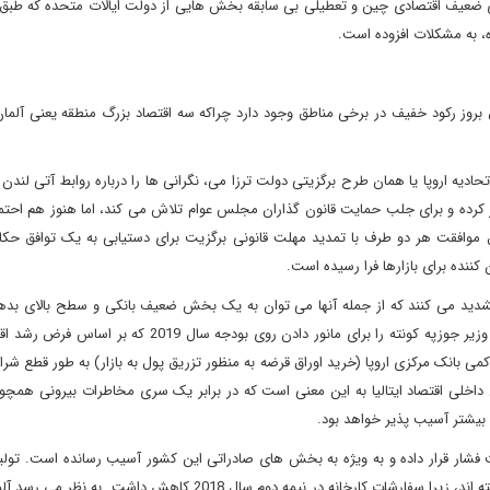
 که داده های ضعیف اقتصادی چین و تعطیلی بی سابقه بخش هایی از دولت ایالات متحده که طب
 بروز رکود خفیف در برخی مناطق وجود دارد چراکه سه اقتصاد بزرگ منطقه یعنی آلمان، 
تحادیه اروپا یا همان طرح برگزیتی دولت ترزا می، نگرانی ها را درباره روابط آتی لندن
ر کرده و برای جلب حمایت قانون گذاران مجلس عوام تلاش می کند، اما هنوز هم احت
 موافقت هر دو طرف با تمدید مهلت قانونی برگزیت برای دستیابی به یک توافق حکای
ا تشدید می کنند که از جمله آنها می توان به یک بخش ضعیف بانکی و سطح بالای بد
اشاره کرد. کاهش سرعت رشد اقتصادی دولت پوپولیستی نخست وزیر جوزپه کونته را برای مانور دادن روی بودجه س
انک مرکزی اروپا (خرید اوراق قرضه به منظور تزریق پول به بازار) به طور قطع شرای
ی داخلی اقتصاد ایتالیا به این معنی است که در برابر یک سری مخاطرات بیرونی همچ
بیشتر آسیب پذیر خواهد بود.
شار قرار داده و به ویژه به بخش های صادراتی این کشور آسیب رسانده است. تولید
خودرو، هواپیما و دیگر کالاهای صنعتی به شدت تحت تاثیر قرار گرفته اند، زیرا سفارشات کارخانه در نیمه دوم سال 2018 کا