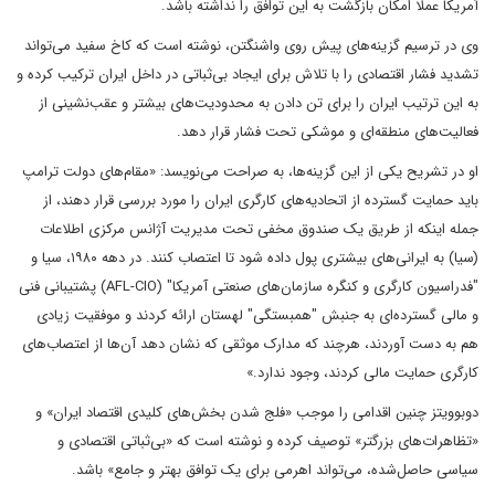
آمریکا عملا امکان بازگشت به این توافق را نداشته باشد.
وی در ترسیم گزینه‌های پیش روی واشنگتن، نوشته است که کاخ سفید می‌تواند
تشدید فشار اقتصادی را با تلاش برای ایجاد بی‌ثباتی در داخل ایران ترکیب کرده و
به این ترتیب ایران را برای تن دادن به محدودیت‌های بیشتر و عقب‌نشینی از
فعالیت‌های منطقه‌ای و موشکی تحت فشار قرار دهد.
او در تشریح یکی از این گزینه‌ها، به صراحت می‌نویسد: «مقام‌های دولت ترامپ
باید حمایت گسترده از اتحادیه‌های کارگری ایران را مورد بررسی قرار دهند، از
جمله اینکه از طریق یک صندوق مخفی تحت مدیریت آژانس مرکزی اطلاعات
(سیا) به ایرانی‌های بیشتری پول داده شود تا اعتصاب کنند. در دهه ۱۹۸۰، سیا و
"فدراسیون کارگری و کنگره سازمان‌های صنعتی آمریکا" (AFL-CIO) پشتیبانی فنی
و مالی گسترده‌ای به جنبش "همبستگی" لهستان ارائه کردند و موفقیت زیادی
هم به دست آوردند، هرچند که مدارک موثقی که نشان دهد آن‌ها از اعتصاب‌های
کارگری حمایت مالی کردند، وجود ندارد.»
دوبوویتز چنین اقدامی را موجب «فلج شدن بخش‌های کلیدی اقتصاد ایران» و
«تظاهرات‌های بزرگتر» توصیف کرده و نوشته است که «بی‌ثباتی اقتصادی و
سیاسی حاصل‌شده، می‌تواند اهرمی برای یک توافق بهتر و جامع» باشد.