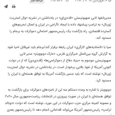
۱۴ فروردین ۱۳۹۸ | ۲۱:۰۶
کد : ۱۹۸۲۵۴۷
سرخط اخبار
مدیربانفوذ لابی صهیونیستی «اف‌دی‌ای» در یادداشتی در نشریه «وال استریت
ژورنال» به ترامپ پیشنهاد داده با ایجاد ناآرامی در ایران و اعمال تحریم‌های
گسترده اقتصادی، راه بازگشت یک رئیس‌جمهور احتمالی دموکرات به برجام را
مسدود کند.
سیا با «اتحادیه‌های کارگری» ایران رابطه برقرار کند/برجام باید غیرقابل احیا شود
به گزارش گروه بین‌الملل خبرگزاری فارس، «مارک دوبوویتز» مدیر لابی
صهیونیستی موسوم به «بنیاد دفاع از دموکراسی‌ها» (اف‌دی‌دی) که از در دولت
کنونی آمریکا از نفوذ بالایی برخودار است، در یادداشتی در نشریه «وال استریت
ژورنال» نوشته است که باید مسیر بازگشت آمریکا به توافق هسته‌ای با ایران را
مسدود کرد.
دوبوویتز با اشاره به وعده دستکم سه تن از نامزدهای دموکرات برای بازگشت به
توافق هسته‌‌ای با ایران در صورت پیروزی در انتخابات ریاست‌جمهوری سال ۲۰۲۰
و مصوبه کمیته مرکزی حزب دموکرات در این مورد، نوشته است که دولت «دونالد
ترامپ» رئیس‌جمهور آمریکا می‌تواند اقداماتی انجام دهد تا رئیس‌جمهور بعدی