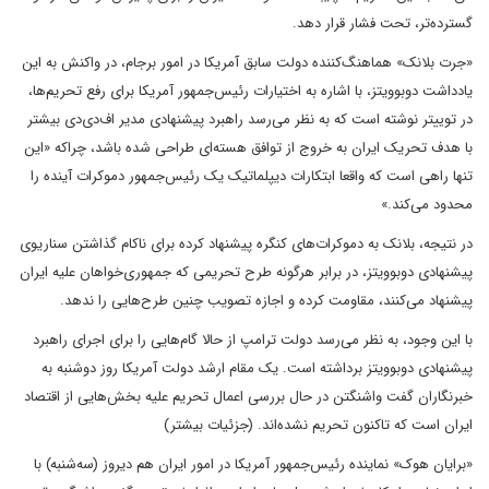
گسترده‌تر، تحت فشار قرار دهد.
«جرت بلانک» هماهنگ‌کننده دولت سابق آمریکا در امور برجام، در واکنش به این
یادداشت دوبوویتز، با اشاره به اختیارات رئیس‌جمهور آمریکا برای رفع تحریم‌ها،
در توییتر نوشته است که به نظر می‌رسد راهبرد پیشنهادی مدیر اف‌دی‌دی بیشتر
با هدف تحریک ایران به خروج از توافق هسته‌ای طراحی شده باشد، چراکه «این
تنها راهی است که واقعا ابتکارات دیپلماتیک یک رئیس‌جمهور دموکرات آینده را
محدود می‌کند.»
در نتیجه، بلانک به دموکرات‌های کنگره پیشنهاد کرده برای ناکام گذاشتن سناریوی
پیشنهادی دوبوویتز، در برابر هرگونه طرح تحریمی که جمهوری‌خواهان علیه ایران
پیشنهاد می‌کنند، مقاومت کرده و اجازه تصویب چنین طرح‌هایی را ندهد.
با این وجود، به نظر می‌رسد دولت ترامپ از حالا گام‌هایی را برای اجرای راهبرد
پیشنهادی دوبوویتز برداشته است. یک مقام ارشد دولت آمریکا روز دوشنبه به
خبرنگاران گفت واشنگتن در حال بررسی اعمال تحریم علیه بخش‌هایی از اقتصاد
ایران است که تاکنون تحریم نشده‌اند. (جزئیات بیشتر)
«برایان هوک» نماینده رئیس‌جمهور آمریکا در امور ایران هم دیروز (سه‌شنبه) با