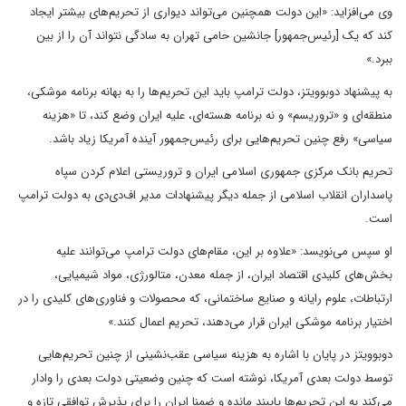
وی می‌افزاید: «این دولت همچنین می‌تواند دیواری از تحریم‌های بیشتر ایجاد
کند که یک [رئیس‌جمهور] جانشین حامی تهران به سادگی نتواند آن را از بین
ببرد.»
به پیشنهاد دوبوویتز، دولت ترامپ باید این تحریم‌ها را به بهانه‌ برنامه موشکی،
منطقه‌ای و «تروریسم» و نه برنامه هسته‌ای، علیه ایران وضع کند، تا «هزینه
سیاسی» رفع چنین تحریم‌هایی برای رئیس‌جمهور آینده آمریکا زیاد باشد.
تحریم بانک مرکزی جمهوری اسلامی ایران و تروریستی اعلام کردن سپاه
پاسداران انقلاب اسلامی از جمله دیگر پیشنهادات مدیر اف‌دی‌دی به دولت ترامپ
است.
او سپس می‌نویسد: «علاوه بر این، مقام‌های دولت ترامپ می‌توانند علیه
بخش‌های کلیدی اقتصاد ایران، از جمله معدن، متالورژی، مواد شیمیایی،
ارتباطات، علوم رایانه و صنایع ساختمانی، که محصولات و فناوری‌های کلیدی را در
اختیار برنامه موشکی ایران قرار می‌دهند، تحریم اعمال کنند.»
دوبوویتز در پایان با اشاره به هزینه سیاسی عقب‌نشینی از چنین تحریم‌هایی
توسط دولت بعدی آمریکا، نوشته است که چنین وضعیتی دولت بعدی را وادار
می‌کند به این تحریم‌ها پایبند مانده و ضمنا ایران را برای پذیرش توافقی تازه و