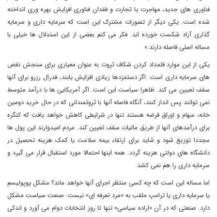
فناوری های جدید، مهاجرت یا تجارت و فقدان فناوری افزایش بهره وری انداخته
شده است. یکی دیگر از تصورات مشترک این است که سرمایه داری و سرمایه
گذاری آزاد شکست خورده اند. فکر می کنم بعضی از این استدلال ها خیلی با
مساله اصلی فاصله دارند.»
یکی از این موارد قلمداد کردن شکاف ثروت به عنوان معیاری برای سنجش نقص
های سرمایه داری است. اگر دستمزدها زیادی افزایش یابند، فدرال رزرو برای آنها
سقف تعیین می کند. ظاهرا سیاست این است. اگر آمریکایی ها با درآمد متوسط
نمی توانند پس انداز کنند، آنگاه فاصله آنها با ثروتمندانی که در حال خرید دومین
خانه، سهام و اوراق قرضه هستند تنها در شرایطی کاهش خواهد یافت که کنگره
برای درآمدهای آنها از طریق مالیات سقف تعیین کند. مردم امیدوارند این پول ها
مجددا توزیع شود و شاید برای ارتقاء بیمه سلامت یا کمک هزینه تحصیل در
دانشگاه های دولتی هزینه گردد. همه اینها احتمالا مورد استقبال قرار می گیرد و
سرمایه داری را هم نمی کشد.
اما مساله این است که چه کسی منتظر اجرای آنها خواهد ماند؟ مشکل پوپولیسم
یا سرمایه داری یا ترامپ ملقب به «مرد تعرفه ای» نیست. صنعت سیاست مشکل
دارد. صنعتی که در آن «اراده سیاسی» تنها تا روز انتخابات دوام می آورد و اندکی