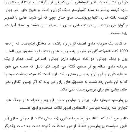
در این کشور تحت تاثیر نابسامانی و بی کفایتی قرار گرفته و حقیقتا این کشور را
نابود کرده، بیشتر به مثبه کمونیسم سبک کوبایی است و هیچ جایی در جهان
توسعه یافته ندارد. تنها پوپولیست های جناح چپی که تی شرت هایی با تصویر
چگوارا می پوشند می توانند حامی چنین سوسیالیسمی باشند و تعداد آنها هم
زیاد نیست.
اما شاید یک سرمایه داری لطیف تر در راه باشد. اما مشکل اینجاست که از دهه
1990 که تظاهرکنندگان در سیاتل به خیابان ها ریختند تا به صندوق بین المللی
پول و بانک جهانی- دو نماد سرمایه داری جهانی- اعتراض کنند، مدام از یک
سرمایه داری میانه رو تر سخن گفته می شود. تنها دلیل که سبب می شود
سرمایه داری از این نوع بد و بی معنی باشد، این است که مردم وحشت خود را
که به آن دامن زده شده، به صندوق های رای می برند که اگر چنین اتفاقی نمی
افتاد، جایی هم برای بررسی مساله نمی ماند.
پوپولیسم، سرمایه داری بیمار و عوارض جانبی آن یعنی تعرفه ها و جنگ های
تجاری سه روایت سیاسی / اقتصادی امروز ایالات متحده و اروپا هستند.
دالیو می داند که انتقاد درباره سرمایه داری (به معنی انتقاد از جهانی سازی) و
ظهور سیاست پوپولیستی «لطفا از من محافظت کنید» دست به دست یکدیگر