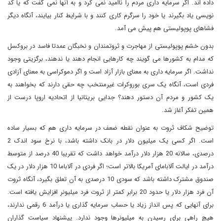
داده اند. اگر سرمایه داری مردم را ناامید نمی کرد و به آنها نمی گفت که یا کد
نویسی یاد بگیرند یا خود را سرگرم کاری کنند و با شرایط کنار بیایند، آنگاه دیگر
فشاهای پوپولیستی هم پیش می آمد.
بدون خشم پوپولیستی از مهاجرت و ثروتمندان و نخبگان عمدتا فاسد در بروکسل
که مدام به کشورها می گویند چه کارهایی انجام دهند یا ندهند، برگزیتی وجود
نداشت. اگر سرمایه داری به معنای بازار آزاد است و اگر دموکراسی به معنای آزادی
فردی است، آنگاه یک سری بوروکرات غیرمنتخب چه حقی دارند که بخواهند به
یک کشور و مردم آن دستور دهند؟ جدایی بریتانیا از اتحادیه اروپا درست از
همین تفکر آغاز شد.
توضیح شکاف ثروت به عنوان نقطه ضعف در سرمایه داری هم که بسیار ساده
است. اگر کسی یک میلیون دلار در بانک داشته باشد، با نرخ سود اندک 2
درصدی، سالانه 20 هزار دلار درآمد خواهد داشت که تقریبا 40 درصد از متوسط
درآمد در ایالت آلابامای آمریکا بالاتر است؛ اگر فردی در آلاباما 10 هزار دلار در یک
صندوق مشترک داشته باشد که سودی 10 درصدی به آن تعلق بگیرد، آنگاه ثروت
آن فرد هزار دلار یا حدود 20 برابر کمتر از ثروت فرد میلیونر افزایش یافته است.
برای آنهایی که پس انداز زیاد یا حساب سرمایه گذاری یا درآمد 6 رقمی ندارند،
هیچ راهی برای رسیدن به میلیونرها وجود ندارد. پیشنهاد سیاست گذاران