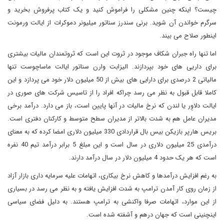
چیست؟ اینکه چنین مشکلی را فراموش کنید و یک کتاب پرفروش بخرید و
سرگرم خواندن آن شوید. برنی سندرز سناتور میلیونر دموکرات از ایالت ورمونت
اینطور صلاح می بیند.
اما تنها راه جبران شکاف موجود در ثروت این است که ثروتمندان مالیات بیشتری
برای داریی های خود بپردازند. الیزابت وارن سناتور ایالت ماساچوست تنها
مالیاتی 2 درصدی برای دارایی های بیش از 50 میلیون دلار خود می پردازد و این
کاملا قابل قبول به نظر می رسد چراکه افراد را از تاسیس شرکت های صوری در
ایالت دلاوِر یا لندن که نرخ مالیات در آنها پایین است، باز می دارد. درآمد برخی
مدیران عامل هم به شدت بالاتر از مدیران سطح متوسط و کارکنان دفتری است.
بریس هارپر بازیکن بیس بال قراردادی 330 میلیون دلاری امضا کرده که به معنای
درآمدی 25 میلیون دلاری در سال است و این مبلغ 5 برابر درآمد تیم 40 نفره
است که هر یک حدود 4 میلیون دلار در سال درآمد دارند.
به رغم افزایش درآمدها و کاهش نرخ بیکاری، اتهامات علیه سرمایه داری بازار آزاد
از زمان روی کار آمدن ترامپ به شدت افزایش یافته و به نظر می رسد در بسیاری
از این موارد، اتهامات صرفا واکنشی به ترامپ هستند. به دلیل فضای سیاسی
اینچنینی است که جهان درهم و آشفته شده است.