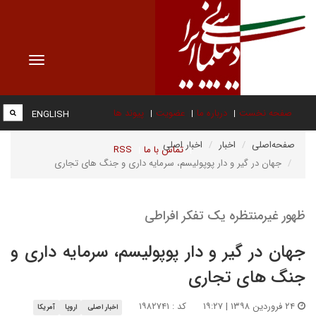
Toggle
vigation
صفحه نخست
درباره ما
عضویت
پیوند ها
ENGLISH
صفحه‌اصلی
اخبار
اخبار اصلی
تماس با ما
RSS
جهان در گیر و دار پوپولیسم، سرمایه داری و جنگ های تجاری
ظهور غیرمنتظره یک تفکر افراطی
جهان در گیر و دار پوپولیسم، سرمایه داری و
جنگ های تجاری
۲۴ فروردین ۱۳۹۸ | ۱۹:۲۷
کد : ۱۹۸۲۷۴۱
اخبار اصلی
اروپا
آمریکا