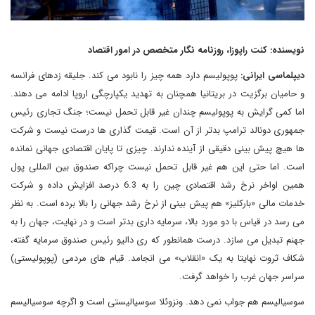
نویسنده: کنت راپوزا، روزنامه نگار متخصص در امور اقتصاد
دیپلماسی ایرانی:
پوپولیسم دارد همه چیز را نابود می کند. جلیقه زدهای فرانسه
و حامیان برگزیت در بریتانیا همچنان به تهدید یکپارچگی اروپا ادامه می دهند.
اما کمی گرایش به پوپولیسم چندان غیر قابل تحمل نیست؛ جنگ تجاری رئیس
جمهوری دونالد ترامپ بدتر از آن است. قیمت گذاری ها درست نیست و شرکت
ها هیچ پیش بینی دقیقی از آینده ندارند. چیزی تا پایان اقتصادی جهانی نمانده
است. اما حتی این هم غیر قابل تحمل نیست چراکه صندوق بین المللی پول
همین اواخر نرخ رشد اقتصادی چین را به 6.3 درصد افزایش داده و شرکت
خدمات مالی «بارکلیز» هم پیش بینی از نرخ رشد جهانی را بالا برده است. به نظر
می رسد در قیاس با دو مورد بالا، سرمایه داری بدتر است و در نهایت، جهان را به
جهنم تبدیل می سازد. درست همانطور که ری دالیو رئیس صندوق سرمایه گفته،
شکاف ثروت نهایتا به یک «انقلاب» می انجامد. قیام های مردمی (پوپولیستی)
سراسر جهان غرب را خواهد گرفت.
سوسیالیسم هم جواب نمی دهد. ونزوئلا سوسیالیستی است و اگرچه سوسیالیسم