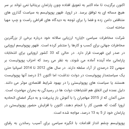
اکنون برگزیت تا ماه اکتبر به تعویق افتاده چون پارلمان بریتانیا نمی تواند بر سر
هیچ مساله ای به توافق برسد. در اروپا، ظهور پوپولیسم به سیاست گذاری های
متناقض دامن زده و فضا را برای توجه به دیدگاه های افراطی راست و چپ مهیا
ساخته است.
شرکت مخاطرات سیاسی «اِیان» ارزیابی سالانه خود درباره برخی از بزرگترین
مخاطرات جهانی برای کسب و کارها را منتشر کرده است. ظهور پوپولیسم اروپایی
در صدر این فهرست قرار دارد. در حالی که 33 کشور اروپایی برای انتخابات
پارلمانی ماه آینده آماده می شوند، به نظر می رسد که احزاب پوپولیست بر
سهمی 22 درصدی از آراء سلطه دارند. در سال های 2012 تا 2014 اسپانیا حتی
یک سیاستمدار پوپولیست در دولت نداشت؛ اما اکنون 21 درصد آنها پوپولیست
هستند یا سیاست های پوپولیستی را در بهبود شرایط اقتصادی موثر می دانند.
دلیل عمده این اتفاق هم اشتباهات دولت ها در رسیدگی به بحران مهاجرت است.
حتی آلمان که از 2015 مهاجران را با آغوش باز پذیرفت و به دیگر اعضای اتحادیه
اروپا گفت که همین کار را انجام دهند، اکنون با افزایش حضور پوپولیستی در
پارلمان خود از 5 به 13 درصد، مواجه شده است.
پوپولیسم چشم انداز اقدامات با انگیزه سیاسی برای آسیب رساندن به رقبای