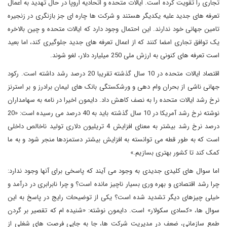
تجاری را تقویت کرده است. ایالات متحده و اتحادیه اروپا در حال تهدید به اعمال
تعرفه های جدید علیه یکدیگر هستند و شرکت ها چاره ای جز بازنگری در زنجیره
تامین جهانی خود ندارند. این احتمال وجود دارد که ایالات متحده و چین بالاخره
یک توافق تجاری امضا کنند که از اعمال تعرفه های جدید جلوگیری کند، اما بعید
است تعرفه های کنونی به ارزش ملی 250 میلیارد دلار، لغو شوند.
اقتصاد ایالات متحده در 10 سال گذشته تقریبا 20 درصد رشد داشته است. رکود
جهانی ناشی از بحران وام دهی و ورشکستگی بانک های لیمان برادرز و بر استرنز
نرخ رشد ایالات متحده را به نصف کاهش داد. دایمون اخیرا در نامه به سهامداران
نوشته نرخ رشد آمریکا در 10 سال گذشته باید به 40 درصد می رسیده است: «20
درصد نرخ رشد بیشتر به معنای افزایش 4 تریلیون دلاری تولید ناخالص داخلی
است که به طور قطه می توانسته به افزایش بیشتر دستمزدها منجر شود و به ما
کمک کند تا کشور بهتری بسازیم.»
اما سوال های کلیدی جدیدی به وجود می آیند که پاسخی برای آنها وجود ندارد:
چرا رشد اقتصادی و بهره وری بسیار ناچیز مانده است؟ و چرا نابرابری در درآمد و
خیلی چیزهای دیگر تشدید شده است؟ یکی از توضیحات رایج در پاسخ به این
سوال ها، «کسادی سکولار» است. دایمون نوشته: «شنیده ام که تقصیر بر گردن
طمع سازمانی، ضعف در مدیریت شرکت ها، جا به جایی فرصت های شغلی از