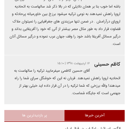
باشه اما خوب بنا بر همان دلایلی که در بالا ذکر شد سالهاست به اتحادیه
اروپا راهش نمیدهند به نوعی ترکیه میشود برزخ بین خاورمیانه پرحادثه و
اروپای درآرامش . در ضمن تنها مرزبندی های جغرافیایی را نمیتوان ملاک
قضاوت قرار داد به طور مثال مصر بیشتر از آنی که خود را آفریقایی بداند و
درگیر مسائل آفریقا باشد خود را وقف جهان عرب نموده و درگیر مسائل آنان
است.
کاظم حسینی
۱۶ اردیبهشت ۱۳۹۸ | ۱۵:۱۰
آقای حسین کاظمی میفرمایید ترکیه را سالهاست به
اتحادیه اروپا راهش نمیدهند. قربان نه این که خوشگل سرای شما را راه
میدهند! والله برزخی که شما ترکیه را در آن قرار داده اید خیلی بهتر از
جهنمی است که جایگاه شماست.
آخرین خبرها
پر بازدیدترین ها
الگوی اسرائیلی اوکراین در قبال ایران