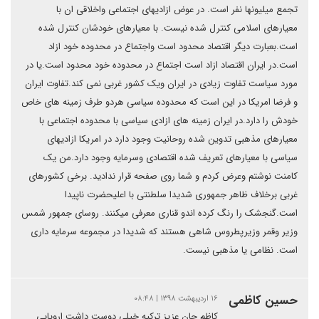
تجمع میلیونها نفر است. در عوض ازادیهای اجتماعی واخلاقی ان با
معیارهای اسلامی کنترل شده نیست. با معیارهای خودشان کنترل شده
است.بعبارت دیگر اقتصاد محدود است واجتماع در محدوده خود ازاد
است.در ایران اقتصاد ازاد است اجتماع در محدوده خود محدود است.یا در
مورد سیاست تفاوت زیادی در ایران ویک کشور غربی نمی کند.تفاوت ایران
و فرضا امریکا در این است که محدوده سیاسی هردو طرف زمینه های خاص
خودش را دارد.در ایران زمینه های ازادی سیاسی با محدوده اجتماعی با
معیارهای مذهبی تدوین شده روحانیت وجود دارد در امریکا ازادیهای
سیاسی با معیارهای تعریف شده اقتصادی وسرمایه وجود دارد.من یک
کامنت نوشتم وعرض کردم و شما روی صفحه قرار ندادید. برخی کشورهای
غربی برخلاف ظاهر جمهوری شدیدا سلطنتی با اعلیحضرت ناپیدا
است.گنجشک را رنگ کرده اندو قناری معرفی میکنند. روسای جمهور شمس
وزیر وقمر وزیرپطروس شاهی هستند که شدیدا در مجموعه سرمایه داری
است. نظامی یا مذهبی نیست.
حسین کاظمی
۱۶ اردیبهشت ۱۳۹۸ | ۰۸:۴۸
کاظم جان عزیز ترکیه خیلی دوست داشت اروپایی