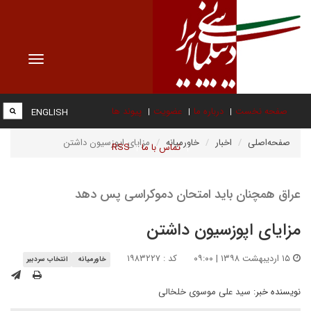
Toggle
vigation
صفحه نخست
درباره ما
عضویت
پیوند ها
ENGLISH
صفحه‌اصلی
اخبار
خاورمیانه
مزایای اپوزسیون داشتن
تماس با ما
RSS
عراق همچنان باید امتحان دموکراسی پس دهد
مزایای اپوزسیون داشتن
۱۵ اردیبهشت ۱۳۹۸ | ۰۹:۰۰
کد : ۱۹۸۳۲۲۷
خاورمیانه
انتخاب سردبیر
نویسنده خبر:
سید علی موسوی خلخالی