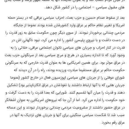
های مقبول سیاسی – اجتماعی را در کشور شکل دهد.
بعد از سقوط صدام حسین و حزب بعث، احزاب سیاسی عراقی که در بستر حمله
امریکا و تغییر نظام حاکم بر عراق وارد کشورشان شده بودند عموما از جایگاه
مردمی چندانی برخوردار نبودند. از سوی دیگر چون حکومت سابق به زور قدرت را
در دست داشت و با نیروی پلیسی کشور را اداره می کرد، نبود ناگهانی اش در
قدرت در کنار احزاب و جریان های سیاسیِ ناتوان اجتماعی عراقی، خلائی را به
وجود آورد که تا اندازه بسیاری در هرج و مرج سیاسی بعد از سرنگونی حزب بعث
در عراق موثر بود. برای همین امریکایی ها به عنوان قدرت خارجی که به سرنگونی
حکومت حاکم بر عراق مستقیما مبادرت ورزیده بودند، راه را در آن دیدند که
شورای موقتی را از جریان های سیاسی اپوزسیون فعال در خارج کشور (عموما
جریان هایی که با آنها ارتباط داشتند یا نفوذشان در عراق انکارناپذیر بود) تشکیل
دهند و قدرت را میان آنها تقسیم کنند. شورایی که بعدا قدرت را به دست گرفت و
خود حکومت را اداره می کرد. اما از آن جا که نیروهای امریکایی به عنوان اشغالگر
در عراق حضور داشتند از مشروعیت مردمی چندانی برخوردار نبودند و این مساله
سبب شد تا شکست سیاسی سنگینی برای آنها و جریان های نزدیک به آنها در
عراق رقم بخورد.