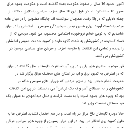
اکنون حدود 16 سال از سقوط حکومت بعث گذشته است و حکومت جدید عراق
عمری 16 ساله دارد. اما در طول این 16 سال احزاب سیاسی به دلایل مختلف از
جمله دلایلی که در بالا رفت، همچنان نتوانسته اند جایگاه مطلوبی را در میان عامه
مردم به دست آورند. برای همین نوعی سرخوردگی سیاسی – اجتماعی را در عراق
شاهدیم که به نوعی خشم فروخورده اجتماعی محسوب می شود. مردمی که از
فساد گسترده در کشورشان به شدت گلایه دارند و کمبود خدمات عمومی امانشان
را بریده و تمامی این اتفاقات را متوجه احزاب و جریان های سیاسی موجود در
کشورشان می کنند.
قهر مردم با صندوق های رای و در پی آن تظاهرات تابستان سال گذشته در عراق
که در اعتراض به کمبود برق و آب در استان های مختلف عراق برگزار شد در
حقیقت اتمام حجتی بود از سوی مردمی که جریان های سیاسی حاکم بر
کشورشان را به اصطلاح "سر و ته یک کرباس" می دانستند. در پی این اتفاقات
بود که چهره های جدید قدرت را به دست گرفتند و عادل عبدالمهدی به عنوان یک
فرد مستقل نخست وزیر شد.
حالا دوباره تابستان داغ عراق در راه است و باز هم احتمال تشدید اعتراض ها به
دلیل کمبود برق انتظار می رود. در این میان بسیاری از چهره های سیاسی عراقی