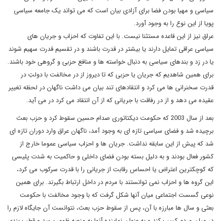
سیاسی و مهیا بودن فضا برای آزادی بیان است که می تواند یک جامعه سیاسی
پویا از این نوع را به وجود آورد.
عراق نیز از این قاعده مستثنا نیست. با این تفاوت که احزاب و جریان های
سیاسی عراقی تمایل دارند یا بیشتر در قدرت باشند و در تقسیم قدرت سهیم شوند
یا در زد و بندهای سیاسی به دنبال خواسته ها و منافع حزبی و گروهی خود باشند.
برای همین شاهدیم که جریان یا حزبی که تا دیروز از در مخالفت با دولتِ در
قدرت سخنرانی ها می کرد و انتقادهای تند بیان می داشت ناگهان در لحظه تغییر
عقیده می دهد و از در رفاقت با جریانی که از آن انتقاد می کرد در می آید.
بعد از سال 2003 که حکومت دیکتاتوری صدام حسین سقوط کرد و حزب بعث
برچیده شد و فضای سیاسی تازه ای به وجود آمد، ناگهان عراق وارد دوران تازه ای
شد که پیش از این سابقه نداشت. جریان ها و احزاب سیاسی عموما خارج از
کشور فعال بودند و به دلیل بسته بودن فضای داخلی و حاکمیت به شدت پلیسی
که کوچکترین اعتراض یا احساس رقابت از جریانی را با قدرت سرکوب می کرد،
این گروه ها و احزاب نمی توانستند با مردم در داخل ارتباط بگیرند. برای همین
نوعی گسست اجتماعی میان آنها شکل گرفت که با وجود مخالفت با حکومت
بعثی و سال ها مبارزه با آن، پس از سقوط حزب بعث، نتوانست آن جایگاه لازم را
در میان مردم کسب کند و به عنوان نماینده آنها به منصه ظهور برسد و قطب بندی