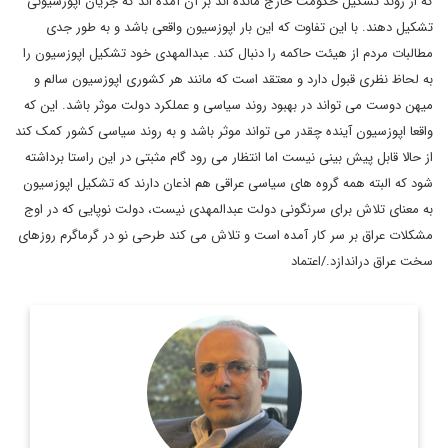
که از روند تشکیل حکومت خارج مانده اند بر آن آمده اند که جریان اپوزسیونی
تشکیل دهند. با این تفاوت که این بار اپوزسیون واقعی باشد و به طور جدی
مطالبات مردم از هیئت حاکمه را دنبال کند. عبدالمهدی خود تشکیل اپوزسیون را
به لحاظ نظری قبول دارد و معتقد است که مانند هر کشوری اپوزسیون سالم و
میهن دوست می تواند در بهبود روند سیاسی و عملکرد دولت موثر باشد. این که
واقعا اپوزسیون آینده چقدر می تواند موثر باشد و به روند سیاسی کشور کمک کند
از حالا قابل پیش بینی نیست اما انتظار می رود گام مثبتی در این راستا برداشته
شود که البته همه گروه های سیاسی عراقی هم اذعان دارند که تشکیل اپوزسیون
به معنای تلاش برای سرنگونی دولت عبدالمهدی نیست، دولت نوپایی که در اوج
مشکلات عراق بر سر کار آمده است و تلاش می کند طرحی نو در گرماگرم روزهای
سخت عراق دراندازد./اعتماد
روزنامه نگار، نویسنده، مترجم و سردبیر دیپلماسی ایرانی.
اطلاعات بیشتر