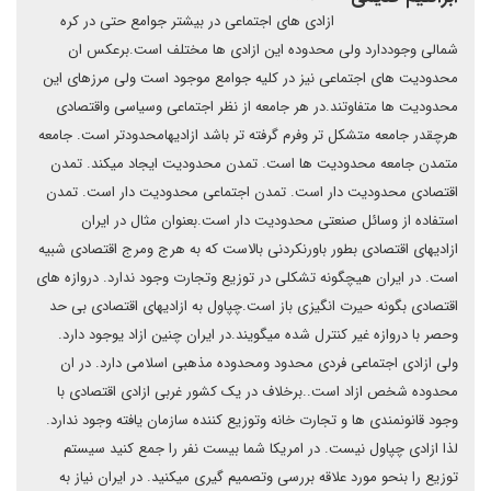
ازادی های اجتماعی در بیشتر جوامع حتی در کره
شمالی وجوددارد ولی محدوده این ازادی ها مختلف است.برعکس ان
محدودیت های اجتماعی نیز در کلیه جوامع موجود است ولی مرزهای این
محدودیت ها متفاوتند.در هر جامعه از نظر اجتماعی وسیاسی واقتصادی
هرچقدر جامعه متشکل تر وفرم گرفته تر باشد ازادیهامحدودتر است. جامعه
متمدن جامعه محدودیت ها است. تمدن محدودیت ایجاد میکند. تمدن
اقتصادی محدودیت دار است. تمدن اجتماعی محدودیت دار است. تمدن
استفاده از وسائل صنعتی محدودیت دار است.بعنوان مثال در ایران
ازادیهای اقتصادی بطور باورنکردنی بالاست که به هرج ومرج اقتصادی شبیه
است. در ایران هیچگونه تشکلی در توزیع وتجارت وجود ندارد. دروازه های
اقتصادی بگونه حیرت انگیزی باز است.چپاول به ازادیهای اقتصادی بی حد
وحصر با دروازه غیر کنترل شده میگویند.در ایران چنین ازاد یوجود دارد.
ولی ازادی اجتماعی فردی محدود ومحدوده مذهبی اسلامی دارد. در ان
محدوده شخص ازاد است..برخلاف در یک کشور غربی ازادی اقتصادی با
وجود قانونمندی ها و تجارت خانه وتوزیع کننده سازمان یافته وجود ندارد.
لذا ازادی چپاول نیست. در امریکا شما بیست نفر را جمع کنید سیستم
توزیع را بنحو مورد علاقه بررسی وتصمیم گیری میکنید. در ایران نیاز به