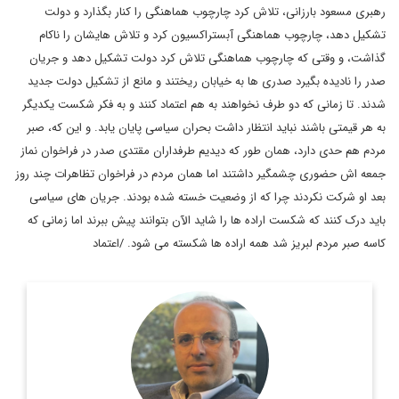
رهبری مسعود بارزانی، تلاش کرد چارچوب هماهنگی را کنار بگذارد و دولت
تشکیل دهد، چارچوب هماهنگی آبستراکسیون کرد و تلاش هایشان را ناکام
گذاشت، و وقتی که چارچوب هماهنگی تلاش کرد دولت تشکیل دهد و جریان
صدر را نادیده بگیرد صدری ها به خیابان ریختند و مانع از تشکیل دولت جدید
شدند. تا زمانی که دو طرف نخواهند به هم اعتماد کنند و به فکر شکست یکدیگر
به هر قیمتی باشند نباید انتظار داشت بحران سیاسی پایان یابد. و این که، صبر
مردم هم حدی دارد، همان طور که دیدیم طرفداران مقتدی صدر در فراخوان نماز
جمعه اش حضوری چشمگیر داشتند اما همان مردم در فراخوان تظاهرات چند روز
بعد او شرکت نکردند چرا که از وضعیت خسته شده بودند. جریان های سیاسی
باید درک کنند که شکست اراده ها را شاید الآن بتوانند پیش ببرند اما زمانی که
کاسه صبر مردم لبریز شد همه اراده ها شکسته می شود. /اعتماد
روزنامه نگار، نویسنده، مترجم و سردبیر دیپلماسی ایرانی.
اطلاعات بیشتر