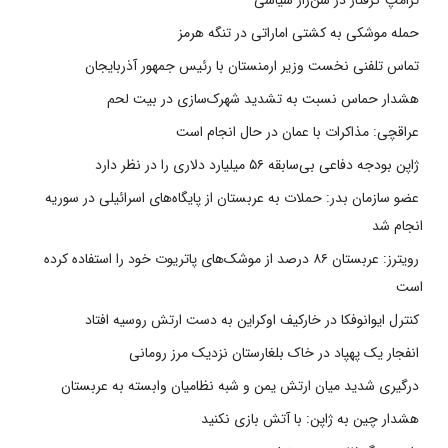
ترامپ گرفتار در شن‌زار سیاسی
حمله موشکی به کشتی اماراتی در تنگه هرمز
تماس تلفنی نخست وزیر ارمنستان با رئیس جمهور آذربایجان
هشدار حماس نسبت به تشدید شهرک‌سازی در بیت‌ لحم
عراقچی: مذاکرات با عمان در حال انجام است
ژاپن بودجه دفاعی بی‌سابقه ۵۶ میلیارد دلاری را در نظر دارد
عضو سازمان بدر: حملات به عربستان از پایگاه‌های اسرائیلی در سوریه
انجام شد
رویترز: عربستان ۸۶ درصد از موشک‌های پاتریوت خود را استفاده کرده
است
کنترل ایوانوفکا در خارکیف اوکراین به دست ارتش روسیه افتاد
انفجار یک پهپاد در خاک بلغارستان نزدیک مرز رومانی
درگیری شدید میان ارتش یمن و شبه نظامیان وابسته به عربستان
هشدار چین به ژاپن: با آتش بازی نکنید