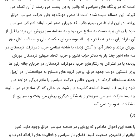
است که در بزنگاه های سیاسی که وقتی به بن بست می رسند از آن کمک می
گیرند. این مساله سبب شده است تا سمی مهلک به جان حرکت سیاسی عراق
بیفتد. در این ارتباط می بینیم وقتی که جریان صدر نمی تواند اعتراض سیاسی
خود را پیش ببرد دست به سلاح می برد و به منطقه سبز یورش می برد؛ یا قبل از
آن طرفداران صدر به دفاتر حزب الدعوه، جریان حکمت ملی و عصائب اهل حق
یورش بردند و دفاتر آنها را آتش زدند؛ یا شاخه نظامی حزب دموکرات کردستان در
سه ماه اخیر چند بار به دفاتر حزب تغییر و حزب اتحاد میهنی کردستان یورش
بردند؛ یا در اعتراض به رفتارهای حزب دموکرات کردستان در جریان چانه زنی ها
برای تشکیل دولت جدید عراق، برخی گروه های مسلح به مواضعشان در اربیل
حمله مسلحانه کردند. در چنین حالتی حرکت سیاسی با مانع بزرگی مواجه می
شود و ترمز آن توسط اسلحه کشیده می شود. در حالی که اگر سلاح در میان نبود
چه بسا حرکت سیاسی سریعتر و به شکل دیگری پیش می رفت و بسیاری از
مشکلات به وجود نمی آمد.
(3)
با همه این احوال مادامی که پویایی در صحنه سیاسی عراق وجود دارد، نمی
توانیم از ناامیدی صحبت کنیم. فضای باز سیاسی و فعالیت های آزادانه احزاب و