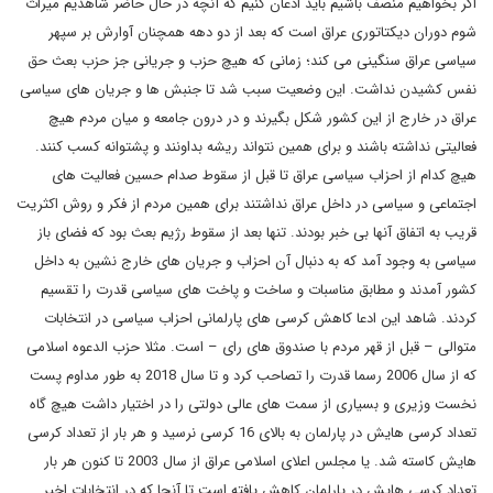
اگر بخواهیم منصف باشیم باید اذعان کنیم که آنچه در حال حاضر شاهدیم میراث
شوم دوران دیکتاتوری عراق است که بعد از دو دهه همچنان آوارش بر سپهر
سیاسی عراق سنگینی می کند؛ زمانی که هیچ حزب و جریانی جز حزب بعث حق
نفس کشیدن نداشت. این وضعیت سبب شد تا جنبش ها و جریان های سیاسی
عراق در خارج از این کشور شکل بگیرند و در درون جامعه و میان مردم هیچ
فعالیتی نداشته باشند و برای همین نتواند ریشه بداونند و پشتوانه کسب کنند.
هیچ کدام از احزاب سیاسی عراق تا قبل از سقوط صدام حسین فعالیت های
اجتماعی و سیاسی در داخل عراق نداشتند برای همین مردم از فکر و روش اکثریت
قریب به اتفاق آنها بی خبر بودند. تنها بعد از سقوط رژیم بعث بود که فضای باز
سیاسی به وجود آمد که به دنبال آن احزاب و جریان های خارج نشین به داخل
کشور آمدند و مطابق مناسبات و ساخت و پاخت های سیاسی قدرت را تقسیم
کردند. شاهد این ادعا کاهش کرسی های پارلمانی احزاب سیاسی در انتخابات
متوالی – قبل از قهر مردم با صندوق های رای – است. مثلا حزب الدعوه اسلامی
که از سال 2006 رسما قدرت را تصاحب کرد و تا سال 2018 به طور مداوم پست
نخست وزیری و بسیاری از سمت های عالی دولتی را در اختیار داشت هیچ گاه
تعداد کرسی هایش در پارلمان به بالای 16 کرسی نرسید و هر بار از تعداد کرسی
هایش کاسته شد. یا مجلس اعلای اسلامی عراق از سال 2003 تا کنون هر بار
تعداد کرسی هایش در پارلمان کاهش یافته است تا آنجا که در انتخابات اخیر