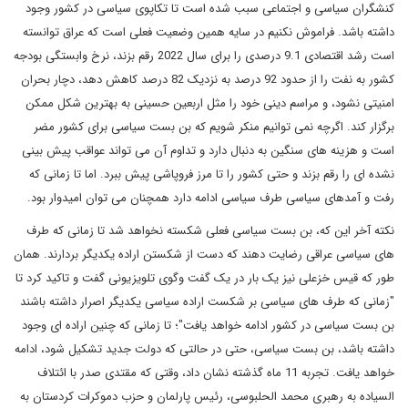
کنشگران سیاسی و اجتماعی سبب شده است تا تکاپوی سیاسی در کشور وجود
داشته باشد. فراموش نکنیم در سایه همین وضعیت فعلی است که عراق توانسته
است رشد اقتصادی 9.1 درصدی را برای سال 2022 رقم بزند، نرخ وابستگی بودجه
کشور به نفت را از حدود 92 درصد به نزدیک 82 درصد کاهش دهد، دچار بحران
امنیتی نشود، و مراسم دینی خود را مثل اربعین حسینی به بهترین شکل ممکن
برگزار کند. اگرچه نمی توانیم منکر شویم که بن بست سیاسی برای کشور مضر
است و هزینه های سنگین به دنبال دارد و تداوم آن می تواند عواقب پیش بینی
نشده ای را رقم بزند و حتی کشور را تا مرز فروپاشی پیش ببرد. اما تا زمانی که
رفت و آمدهای سیاسی طرف سیاسی ادامه دارد همچنان می توان امیدوار بود.
نکته آخر این که، بن بست سیاسی فعلی شکسته نخواهد شد تا زمانی که طرف
های سیاسی عراقی رضایت دهند که دست از شکستن اراده یکدیگر بردارند. همان
طور که قیس خزعلی نیز یک بار در یک گفت وگوی تلویزیونی گفت و تاکید کرد تا
"زمانی که طرف های سیاسی بر شکست اراده سیاسی یکدیگر اصرار داشته باشند
بن بست سیاسی در کشور ادامه خواهد یافت"؛ تا زمانی که چنین اراده ای وجود
داشته باشد، بن بست سیاسی، حتی در حالتی که دولت جدید تشکیل شود، ادامه
خواهد یافت. تجربه 11 ماه گذشته نشان داد، وقتی که مقتدی صدر با ائتلاف
السیاده به رهبری محمد الحلبوسی، رئیس پارلمان و حزب دموکرات کردستان به