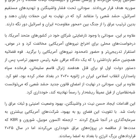
سوریه هدف قرار می‌دادند. سودانی تحت فشار واشینگتن و تهدیدهای مستقیم
اسرائیل، حشد شعبی را متقاعد کرد که در نهایت به این حملات پایان دهند و
بدین ترتیب عراق را از جنگ بین «محور مقاومت» ایران و اسرائیل دور نگه دارند.
علاوه بر این، سودانی با وجود نارضایتی شرکای خود در کشورهای متحد آمریکا، با
درخواست‌های محلی برای اخراج نیروهای آمریکایی مخالفت کرد و در عوض،
استقرار تدریجی‌تر و حضور نامحدود نیروهای آمریکایی را برگزید. قوه قضائیه
همچنین حکم بازداشتی را که یک دادگاه عراقی علیه رئیس جمهور ترامپ پس از
دستور دولت اول او برای قتل هدفمند ژنرال قاسم سلیمانی، فرمانده سپاه
پاسداران انقلاب اسلامی ایران در ژانویه ۲۰۲۰ در بغداد صادر کرده بود، لغو کرد.
علاوه بر این، سودانی در نهایت از امضای قانون جدید حشد شعبی که می‌توانست
شبه‌نظامیان از قبل عمیقاً ریشه‌دار را رسماً نهادینه کند، خودداری کرد.
این اقدامات ایجاد حسن نیت در واشینگتن، بهبود وضعیت امنیتی و ثبات عراق را
باعث شد. با تقویت این فضای رو به بهبود، شرکت‌های آمریکایی بیشتری به
سرمایه‌گذاری در آنجا شروع کردند – ازجمله اکسون موبیل، شورون و KBR که
مدت‌ها از مناقصه در پروژه‌های عراق خودداری می‌کردند اما در سال ۲۰۲۵
قراردادهای بزرگ انرژی با بغداد به امضا رساندند.