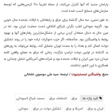
پارلمان جدید که آنها کنترل می‌کنند، از جمله تقریباً ۱۰٪ کرسی‌هایی که توسط
سازمان‌های مسلح کسب شده‌ است.
به طور نسبی، سه سال گذشته برای عراق و رابطه‌اش با ایالات متحده سال خوبی
بود. اگرچه سودانی اغلب نگران شرکای ائتلافی تحت حمایت ایران بود، اما در
عین حال به دنبال متعادل کردن برخی از مشکل‌سازترین رفتارهای آنها و بهبود
روابط با واشینگتن بود. متأسفانه، اگر حزب دموکرات اراده خود را در روند تشکیل
دولت اعمال کند و بغداد را به سمت تهران متمایل کند، روابط می‌تواند به روزهای
بد گذشته در اولین دولت ترامپ بازگردد، زمانی که عراق به معنای واقعی کلمه
میدان نبرد بین ایران و ایالات متحده بود و شرکت‌های آمریکایی تمایل چندانی به
همکاری با این کشور نداشتند.
منبع:
واشینگتن اینستیتیوت
/ ترجمه: سید علی موسوی خلخالی
کلید واژه ها:
عراق
انتخابات عراق
محمد شیاع السودانی
ایران و عراق
امریکا و عراق
تشکیل دولت در عراق
سودانی