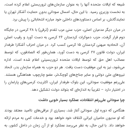
شیعه که ایالات متحده آنها را به عنوان سازمان‌های تروریستی اعلام کرده است،
به نخست وزیری رسید. با این حال، امسال سودانی بدون حمایت آشکار تهران یا
نمایندگانش، بر اساس دستاوردهای داخلی خود مبارزه انتخاباتی را پیش برد.
در میان دیگر مدعیان اصلی، حزب سنی عرب تقدم (ترقی) با ۲۸ کرسی در جایگاه
دوم قرار گرفت، حزب دموکرات کردستان ۲۶ کرسی به دست آورد و رقیب اصلی
آن، اتحادیه میهنی کردستان ۱۵ کرسی کسب کرد. در میان احزاب آشکارا طرفدار
ایران، دولت قانون ۲۷ کرسی به دست آورد، همان‌طور که الصادقون، که توسط
عصائب اهل حق که توسط ایالات متحده تروریسیتی اعلام شده است، اداره
می‌شود، نیز به این موفقیت دست یافت. هر دو حزب به همراه سازمان بدر، اتحاد
نیروهای ملی دولتی و سایر جناح‌های کوچک‌تر، عضو چارچوب هماهنگی هستند.
علی‌رغم موفقیت سودانی، این بلوک طرفدار ایران، اکثریت کرسی‌های پارلمان را
در اختیار دارد – تقریباً به اندازه‌ای که بتواند دولت تشکیل دهد.
چرا سودانی علی‌رغم انتقادات، عملکرد بسیار خوبی داشت
هنگامی که دوره اول سودانی آغاز شد، بسیاری از عراقی‌های ناامید معتقد بودند
که او مدیون حامیان ایرانی ائتلاف خود خواهد بود و خدمات کمی به مردم ارائه
خواهد داد. با این حال، به نظر می‌رسد عملکرد او از آن زمان در داخل کشور، به