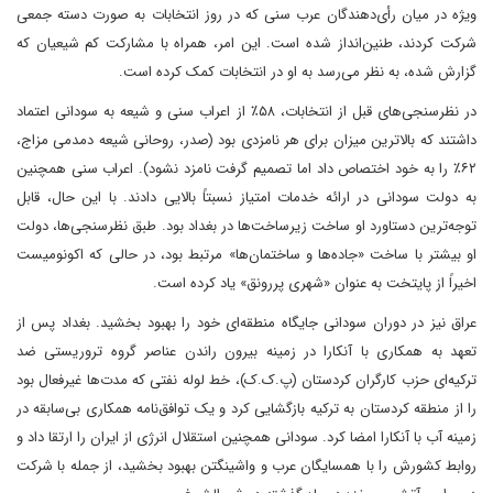
ویژه در میان رأی‌دهندگان عرب سنی که در روز انتخابات به صورت دسته جمعی
شرکت کردند، طنین‌انداز شده است. این امر، همراه با مشارکت کم شیعیان که
گزارش شده، به نظر می‌رسد به او در انتخابات کمک کرده است.
در نظرسنجی‌های قبل از انتخابات، ۵۸٪ از اعراب سنی و شیعه به سودانی اعتماد
داشتند که بالاترین میزان برای هر نامزدی بود (صدر، روحانی شیعه دمدمی مزاج،
۶۲٪ را به خود اختصاص داد اما تصمیم گرفت نامزد نشود). اعراب سنی همچنین
به دولت سودانی در ارائه خدمات امتیاز نسبتاً بالایی دادند. با این حال، قابل
توجه‌ترین دستاورد او ساخت زیرساخت‌ها در بغداد بود. طبق نظرسنجی‌ها، دولت
او بیشتر با ساخت «جاده‌ها و ساختمان‌ها» مرتبط بود، در حالی که اکونومیست
اخیراً از پایتخت به عنوان «شهری پررونق» یاد کرده است.
عراق نیز در دوران سودانی جایگاه منطقه‌ای خود را بهبود بخشید. بغداد پس از
تعهد به همکاری با آنکارا در زمینه بیرون راندن عناصر گروه تروریستی ضد
ترکیه‌ای حزب کارگران کردستان (پ.ک.ک)، خط لوله نفتی که مدت‌ها غیرفعال بود
را از منطقه کردستان به ترکیه بازگشایی کرد و یک توافق‌نامه همکاری بی‌سابقه در
زمینه آب با آنکارا امضا کرد. سودانی همچنین استقلال انرژی از ایران را ارتقا داد و
روابط کشورش را با همسایگان عرب و واشینگتن بهبود بخشید، از جمله با شرکت