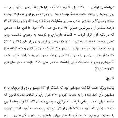
دیپلماسی ایرانی:
در نگاه اول، نتایج انتخابات پارلمانی ۱۱ نوامبر عراق، از جمله
برای روابط با ایالات متحده، دلگرم‌کننده بود. با وجود تحریم این انتخابات توسط
جنبش تأثیرگذار مقتدی صدر، میزان مشارکت به ۵۵ درصد افزایش یافت که ۱۲
درصد بیشتر از پایین‌ترین میزان ۴۳ درصدی سال ۲۰۲۱ بود. با این حال، جناحی
که در رتبه اول قرار گرفت – ائتلاف بازسازی و توسعه به رهبری نخست وزیر
فعلی، محمد شیاع السودانی – تنها ۱۵ درصد از کرسی‌های پارلمان (۴۶ از ۳۲۹)
را به دست آورد. به این ترتیب، عراق احتمالاً یک دوره طولانی و خسته‌کننده از
کشمکش‌های سیاسی را قبل از تشکیل دولت جدید تجربه خواهد کرد، مشابه
تأخیرهای پس از انتخابات قبلی (هشت ماه در سال ۲۰۱۰، یازده ماه در سال‌های
۲۰۲۱ – ۲۰۲۲).
نتایج
برنده بزرگ هفته گذشته سودانی بود که ائتلاف او ۱٫۳ میلیون رأی از نزدیک به ۱۱
میلیون رأی اخذ شده را به دست آورد و ۳۷۰ هزار رأی از ائتلاف دولت قانون که
متحد ایران است، پیشی گرفت. استراتژی سودانی با سال ۲۰۲۱ تفاوت چشمگیری
داشت، زمانی که فهرست انتخاباتی او تنها دو کرسی به دست آورد، اما در نهایت
با حمایت چارچوب هماهنگی طرفدار ایران، بلوکی به رهبری گروه‌های مسلح