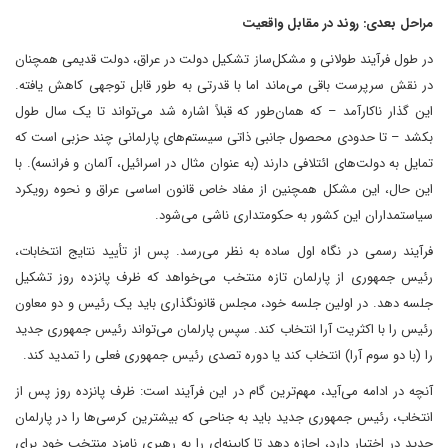
مراحل بعدی: روند در مقابل واقعیت
در طول فرآیند طولانی و مشکل‌ساز تشکیل دولت در عراق، دولت قدیمی همچنان
در نقش سرپرست باقی می‌ماند اما با قدرتی به طور قابل توجهی کاهش یافته.
این گذار ناکارآمد – که همان‌طور که قبلاً اشاره شد می‌تواند تا یک سال طول
بکشد – تا حدودی محصول جانبی ذاتی سیستم‌های پارلمانی چند حزبی است که
تمایل به دولت‌های ائتلافی دارند (به عنوان مثال در اسرائیل، آلمان و فرانسه). با
این حال، این مشکل همچنین از مفاد خاص قانون اساسی عراق و نحوه رویکرد
سیاستمداران این کشور به حکومتداری ناشی می‌شود.
فرآیند رسمی در نگاه اول ساده به نظر می‌رسد. پس از تأیید نتایج انتخابات،
رئیس جمهوری از پارلمان تازه منتخب می‌خواهد که ظرف پانزده روز تشکیل
جلسه دهد. در اولین جلسه خود، مجلس قانونگذاری باید یک رئیس و دو معاون
رئیس را با اکثریت آرا انتخاب کند. سپس پارلمان می‌تواند رئیس جمهوری جدید
را (با دو سوم آرا) انتخاب کند یا دوره تصدی رئیس جمهوری فعلی را تمدید کند.
آنچه در ادامه می‌آید، مهم‌ترین گام در این فرآیند است: ظرف پانزده روز پس از
انتخاب، رئیس جمهوری جدید باید به جناحی که بیشترین کرسی‌ها را در پارلمان
جدید در اختیار دارد، اجازه دهد تا کابینه‌ای را به رهبری نامزد منتخب خود برای