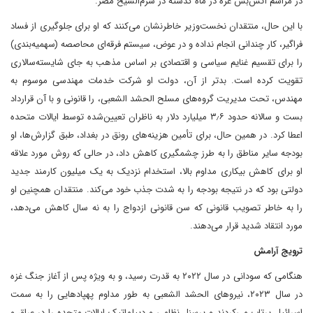
در مراسم آتش‌بس غزه در ماه گذشته در شرم‌الشیخ مصر.
با این حال، منتقدان نخست‌وزیر خاطرنشان می‌کنند که او برای جلوگیری از فساد
فراگیر، کار چندانی انجام نداده و در عوض، سیستم فرقه‌ای محاصصه (سهمیه‌بندی)
را برای تقسیم غنایم سیاسی و اقتصادی بر اساس مذهب به جای شایسته‌سالاری
تقویت کرده است. بدتر از آن، دولت او شرکت خدمات مهندسی موسوم به
مهندس، تحت مدیریت گروه‌های مسلح الحشد الشعبی، را قانونی و با آن قرارداد
بست و سالانه حدود ۳٫۶ میلیارد دلار به ناظران تعیین‌شده توسط ایالات متحده
اعطا کرد. در همین حال، برای تأمین هزینه‌های رونق در بغداد، طبق گزارش‌ها، او
بودجه سایر مناطق را به طرز چشمگیری کاهش داد، در حالی که روش مورد علاقه
او برای کاهش بیکاری مداوم بالا، استخدام نزدیک به یک میلیون کارمند جدید
دولتی بود که در نتیجه بودجه را به شدت جذب خود می‌کند. منتقدان همچنین او
را به خاطر تصویب قانونی که سن قانونی ازدواج را به نه سال کاهش می‌دهد،
مورد انتقاد شدید قرار می‌دهند.
ترویج آرامش
هنگامی که سودانی در سال ۲۰۲۲ به قدرت رسید، و به ویژه پس از آغاز جنگ غزه
در سال ۲۰۲۳، نیروهای الحشد الشعبی به طور مداوم پهپادهایی را به سمت
اسرائیل پرتاب می‌کردند و پرسنل نظامی و دیپلماتیک ایالات متحده را در عراق و