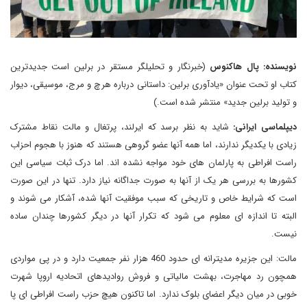
نویسنده: پال هاکنوس
(خبرنگار و تحلیلگر مستقر در برلین است جدیدترین
کتاب او تحت عنوان «یادآوری برلین: داستانی درباره هرچ و مرج، موسیقی، دیوار
و تولید برلین جدید» منتشر شده است.)
دیپلماسی ایرانی:
شاید به نظر برسد که ایرلند، پرتغال و مالت نقاط مشترک
زیادی با یکدیگر ندارند، اما همه آنها عضو گروهی هستند که هنوز با هجوم احزاب
راست افراطی به پارلمان های خود مواجه نشده اند. اما درک ثبات سیاسی این
کشورها به بررسی هر یک از آنها به صورت جداگانه نیاز دارد. تنها در این صورت
است که شرایط خاص و تاریخی که سبب موفقیت آنها شده، آشکار می شوند و
البته تا اندازه ای معلوم می شود که تکرار آنها در دیگر کشورها چندان ساده
نیست.
مالت: این جزیره مدیترانه ای حدود 460 هزار نفر جمعیت دارد و در پی مواردی
همچون رد مهاجرت، بهشت مالیاتی و فروش روادیدهای اتحادیه اروپا شهرت
خوبی در میان دیگر اعضای بلوک ندارد. اما تاکنون هیچ حزب راست افراطی ای پا