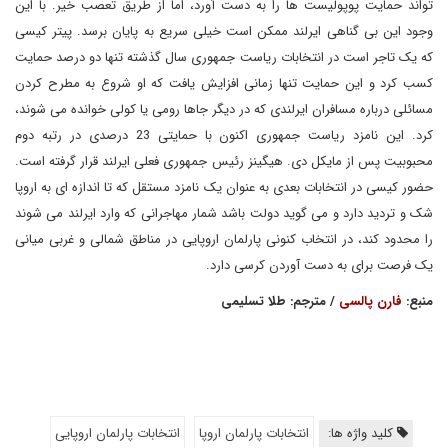
تواند حمایت پوپولیست ها را به دست آورد، اما از طریق تعصب خیر. با این
وجود این بی گناهی ایرلند ممکن است خیلی سریع به پایان برسد. پیتر کیسی
که یک تاجر است در انتخابات ریاست جمهوری سال گذشته تنها دو درصد حمایت
کسب کرد و این حمایت تنها زمانی افزایش یافت که او شروع به مطرح کردن
مسائلی درباره مسافران ایرلندی که در دیگر جاها رومی یا کولی خوانده می شوند،
کرد. این نامزد ریاست جمهوری اکنون با حمایتی 23 درصدی در رتبه دوم
محبوبیت پس از مایکل دی. هیگینز رئیس جمهوری فعلی ایرلند قرار گرفته است.
حضور کیسی در انتخابات بعدی به عنوان یک نامزد مستقل که تا اندازه ای به اروپا
شک و تردید دارد و می گوید دولت باشد شمار مهاجرانی که وارد ایرلند می شوند
را محدود کند، در انتخاب کنونی پارلمان اروپایی در مناطق شمالی و غربی میانی
یک فرصت برای به دست آوردن کرسی دارد.
منبع:
فارن پالسی
/ مترجم: طلا تسلیمی
کلید واژه ها:
انتخابات پارلمان اروپا
انتخابات پارلمان اروپایی