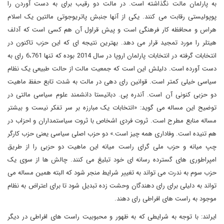
به پارلمان مالت نگذاشته است. در مالت دو رقیب برای به دست آوردن را
پوپولیستی رقابت می کنند. یکی از آنها جنبش پاتریوجوتی مالتین یک اسلام
هراس و محافظه کار فرهنگی است و پیش قراول آن هم کسی است که آدلف
هیتلر را مورد تمجید قرار می دهد. بهترین نتیجه ای که این حزب تاکنون در
انتخابات گرفته در انتخابات پارلمان اروپا در سال 2014 بوده که تنها 6،761 رای به
دست آورده است. دلیلش این است که جمعیت مالت از حالت طبیعی یک نظام
سیاسی خیلی کمتر است. قوانین رای دهی در مالت به شدت تابع حفظ ماهیت
دو حزبی کنونی آن است. آندره پی. دباتیستا دانشمند علوم سیاسی مالتی در
توضیح این مساله می گوید: «انتخابات یک مبارزه بر سر تفکر نیست و بیشتر
مساله منابع مطرح است. ثروت فردی اشخاص با ثروت سیاستمداران و احزاب در
هم تنیده است. وفاداری همه چیز است.» دو حزب اصلی سیاسی یعنی حزب کارگر
چپ میانه و حزب ملی گرای راست میانه این ماهیت دو حزبی را از طریق
امپراطوری های گسترده رسانه ای خود تبلیغ می کنند. چالش ها از سوی یک
حزب سوم به ندرت می تواند به تغییر شرایط منجر شود که البته همین مساله می
تواند به دلیلی برای رای دهندگان وحشت زده تبدیل شود تا برای اعتراض به نظام
موجود به راست های افراطی رای دهند.
ایرلند: با توجه به شرایطی که به ظهور و محبوبیت راست های افراطی در دیگر