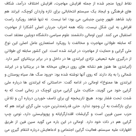
نقاط اروپا منجر شده از جمله افزایش مهاجرت، افزایش اختلاف درآمد، شکاف
های فرهنگی و ایجاد یک سیستم انتخاباتی برای تازه واردان کوچک، ایرلند هم
باید شاهد ظهور چنین جنبشی می بود؛ اما نیست. نه تنها شاهد رویکرد راست
افراطی به این شکل نیست، بلکه همه احزاب جریان اصلی آشکارا از مهاجرت
استقبال می کنند. ایین اومالی دانشمند علوم سیاسی دانشگاه دوبلین معتقد است
که سابقه طولانی مهاجرت و مخالفت با رویکرد استعماری عامل اصلی این نوع
ملی گرایی و حمایت از مهاجرت در ایرلند شده است. این کشور سابقه ای طولانی
از درگیری علیه تبعیض نژادی ایرلندی ها در داخل و در برابر بریتانیای کبیر دارد.
(ایرلندی ها هنوز هم نشانه های روی درهای میخانه ها در بریتانیا و در ایرلند
شمالی را به یاد دارند که روی آنها نوشته شده بود: «ورود سگ ها، سیاه پوستان و
ایرلندی ها ممنوع!» اومالی در ادامه گفت: «داستانی که ایرلندی ها درباره ملی
گرایی خود می گویند، حکایت ملی گرایی مردی کوچک در زمانی است که به
شدت تحت فشار بوده. هیچ تاریخچه ای برای تاسف خوردن درباره آن و تلاش
برای بازگشت به آن وجود ندارد. حتی قدرتمندترین حزب ملی گرای ایرلند هم که
حزب سین فیین است و گرایشات اقتدارگرایانه و پوپولیستی دارد، نوعی چپ
گرایی هم در ذات خود دارد. اومالی در این باره می گوید سین فین از طریق
اظهارات علیه سیستم، فعالیت گرایی اجتماعی و ادعاهایش درباره انتقام گیری می