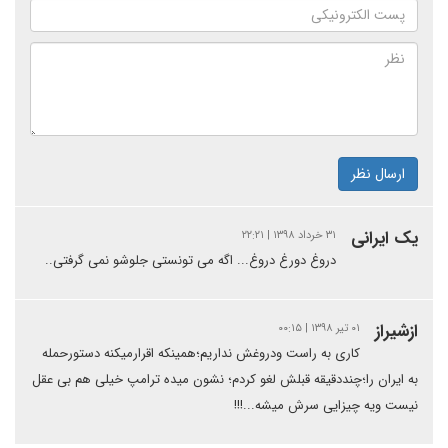
ارسال نظر
یک ایرانی
۳۱ خرداد ۱۳۹۸ | ۲۲:۲۱
دروغ دورغ دروغ... اگه می تونستی جلوشو نمی گرفتی..
ازشیراز
۰۱ تیر ۱۳۹۸ | ۰۰:۱۵
کاری به راست ودروغش نداریم؛همینکه اقرارمیکنه دستورحمله
به ایران را؛چنددقیقه قبلش لغو کردم؛ نشون میده ترامپ خیلی هم بی عقل
نیست ویه چیزایی سرش میشه...!!!