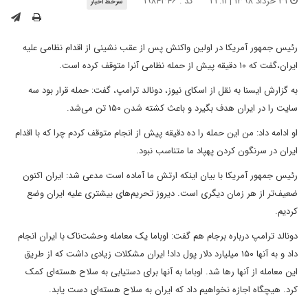
۳۱ خرداد ۱۳۹۸ | ۲۲:۱۱
کد : ۱۹۸۴۳۴۶
سرخط اخبار
رئیس جمهور آمریکا در اولین واکنش پس از عقب نشینی از اقدام نظامی علیه
ایران،گفت که ۱۰ دقیقه پیش از حمله نظامی آنرا متوقف کرده است.
به گزارش ایسنا به نقل از اسکای نیوز، دونالد ترامپ، گفت: حمله قرار بود سه
سایت را در ایران هدف بگیرد و باعث کشته شدن ۱۵۰ تن می‌شد.
او ادامه داد: من این حمله را ده دقیقه پیش از انجام متوقف کردم چرا که با اقدام
ایران در سرنگون کردن پهپاد ما متناسب نبود.
رئیس جمهور آمریکا با بیان اینکه ارتش ما آماده است مدعی شد: ایران اکنون
ضعیف‌تر از هر زمان دیگری است. دیروز تحریم‌های بیشتری علیه ایران وضع
کردیم.
دونالد ترامپ درباره برجام هم گفت: اوباما یک معامله وحشت‌ناک با ایران انجام
داد و به آنها ۱۵۰ میلیارد دلار پول داد! ایران مشکلات زیادی داشت که از طریق
این معامله از آنها رها شد. اوباما به آنها برای دستیابی به سلاح هسته‌ای کمک
کرد. هیچگاه اجازه نخواهیم داد که ایران به سلاح هسته‌ای دست یابد.