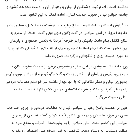
نداشته است، اعلام کرد، واشنگتن از لبنان و رهبران آن را دست نخواهد کشید و
جامعه جهانی نیز در صورت جدیت لبنان، آماده کمک به این کشور است.
به گزارش ایسنا، روزنامه الیوم السابع چاپ مصر نوشت، دیوید هیل، معاون وزیر
خارجه آمریکا در امور سیاسی در گفت‌وگوی تلویزیونی گفت: هدف از سفرم به
لبنان انتقال پیام مایک پامپئو، وزیر خارجه آمریکا به رئیس جمهوری و پارلمان
این کشور است که انجام اصلاحات جدی و پایدار اقتصادی به گونه‌ای که لبنان را
به دوره امنیت، رونق و شکوفایی بازگرداند، ضرورت دارد.
وی ادامه داد: همچنین در این سفر در خصوص برخی از حوادث جنوب لبنان با
نبیه بری، رئیس پارلمان این کشور بحث و گفت‌وگو کردم و از میشل عون، رئیس
جمهوری لبنان و دیگر مقاماتی که با آنها دیدار داشتم نیز خواستم مطالبات مردمی
را در نظر بگیرند و اینکه پیشرفت اقتصادی در این کشور تنها به دست مقامات
لبنانی صورت می‌گیرد.
هیل بر اهمیت پاسخ رهبران سیاسی لبنان به مطالبات مردمی و اجرای اصلاحات
جدی در حوزه اقتصادی و نهادهای کشور تأکید کرد و گفت، تعدادی از رهبران
سیاسی این کشور مدت زمان طولانی را به اولویت‌های احزاب و منافع خود به
منظور دستیابی به دستاوردهای شخصی به ضرر منافع ملی اختصاص دادند به