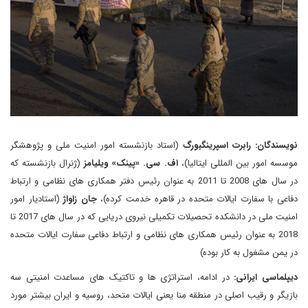
نویسندگان: رابرت اسپرینگبورگ
(استاد بازنشسته امور امنیت ملی و پژوهشگر
موسسه امور بین المللی ایتالیا)،
اف. سی. «پینک» ویلیامز
(ژنرال بازنشسته که
در سال های 2008 تا 2011 به عنوان رئیس دفتر همکاری های نظامی و ارتباط
دفاعی با سفارت ایالات متحده در قاهره خدمت کرده)،
جان زاواژ
(استادیار امور
امنیت ملی در دانشکده تحصیلات تکمیلی نیروی دریایی که در سال های 2017 تا
2018 به عنوان رئیس همکاری های نظامی و ارتباط دفاعی سفارت ایالات متحده
در یمن مشغول به کار بوده)
دیپلماسی ایرانی:
در ادامه، استراتژی ها و تاکتیک های مساعدت امنیتی سه
بازیگر و رقیب اصلی در منطقه مِنا یعنی ایالات متحد، روسیه و ایران بیشتر مورد