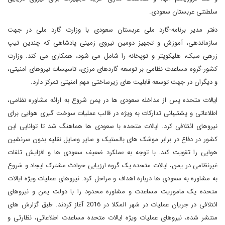
سلطنتی عربستان سعودی.
دفتر مدیر برنامه-گارد ملی عربستان سعودی با وزارت گارد ملی در جهت
سازماندهی، آموزش و تجهیز دومین نیروی زمینی پادشاهی که چندین تیپ
زرهی سبک، هلیکوپتر و توپخانه را شامل می شود، همکاری می کند. وزارت
کشور-گروه مساعدت نظامی بر توسعه گاردهای مرزی، تاسیسات نیروهای امنیتی،
و دیگران در جهت توسعه قابلیت های زیرساختی مهم امنیتی تمرکز دارد.
ایالات متحده پس از مداخله سعودی ها در یمن شروع به ارائه مشاوره نظامی،
اطلاعاتی و پشتیبانی تدارکات به ویژه در قالب عملیات سوخت گیری هوایی برای
نیروهای ائتلافی کرد. ایالات متحده با سعودی ها هماهنگ شد تا توانایی این
کشور در دفاع در برابر موشک های بالستیک و سایر وسایل نقلیه بدون سرنشین
هوایی را تقویت کند. با توجه به عملکرد ضعیف سعودی ها و افزایش تلفات
غیرنظامی در یمن، ایالات متحده یک گروه ارزیابی حوادث مشترک ایجاد و شروع
به مشاوره به سعودی ها درباره اهداف و مراحل کرد. نیروهای عملیات ویژه ایالات
متحده یک ماموریت مساعدت و مشاوره محدود را با دولت یمن و نیروهای
ائتلافی در جریان عملیات در شهر المکلا در 2016 آغاز کردند. طبق گزارش های
منتشر شده، نیروهای عملیات ویژه ایالات متحده مساعدت اطلاعاتی، نظارتی و