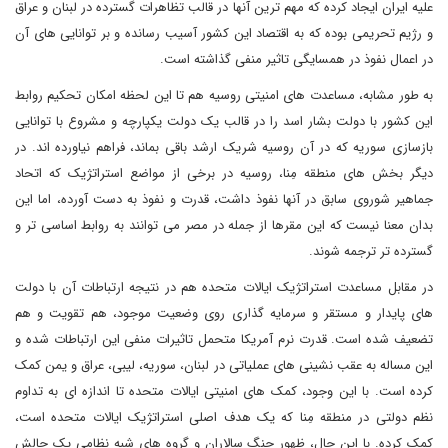
علیه ایران ایجاد کرده که مهم ترین آنها در قالب تظاهرات گسترده در لبنان و عراق
و رژیم تحریمی بوده که به اقتصاد این کشور آسیب رسانده و بر توانایی های آن
در اعمال نفوذ در همسایگی تاثیر منفی گذاشته است.
به طور مشابه، مساعدت های امنیتی روسیه هم تا این لحظه امکان تحکیم روابط
این کشور با دولت بشار اسد را در قالب یک دولت یکپارچه و مشروع با توانایی
بازسازی سوریه که در آن روسیه شریک ارشد باقی بماند، فراهم نیاورده اند. در
دیگر بخش های منطقه مِنا، روسیه در برخی از مواضع استراتژیک که اتحاد
جماهیر شوروی سابق در آنها نفوذ داشت، قدرت و نفوذ به دست آورده، اما این
بدان معنا نیست که این مقرها از جمله در مصر می توانند به روابط اساسی تر و
گسترده تر ترجمه شوند.
در مقابل مساعدت استراتژیک ایالات متحده هم در نتیجه ارتباطات آن با دولت
های پایدار و مستقر و سرمایه گذاری روی وضعیت موجود، هم تقویت و هم
تضعیف شده است. قدرت نرم آمریکا متحمل تاثیرات منفی این ارتباطات شده و
این مساله به عقب نشینی های عملیاتی در لبنان، سوریه، لیبی، عراق و یمن کمک
کرده است. با این وجود، کمک های امنیتی ایالات متحده تا اندازه ای به تداوم
نظم دولتی در منطقه مِنا که یک هدف اصلی استراتژیک ایالات متحده است،
کمک کرده. با این حال، ظهور جنگ سالاران و گروه های شبه نظامی یک چالش