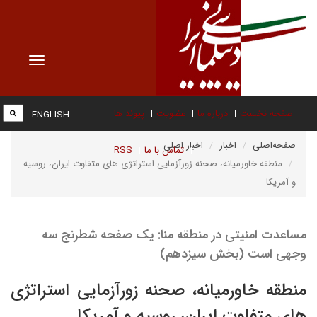
Toggle
vigation
صفحه نخست
درباره ما
عضویت
پیوند ها
ENGLISH
صفحه‌اصلی
اخبار
اخبار اصلی
تماس با ما
RSS
منطقه خاورمیانه، صحنه زورآزمایی استراتژی های متفاوت ایران، روسیه
و آمریکا
مساعدت امنیتی در منطقه منا: یک صفحه شطرنج سه
وجهی است (بخش سیزدهم)
منطقه خاورمیانه، صحنه زورآزمایی استراتژی
های متفاوت ایران، روسیه و آمریکا