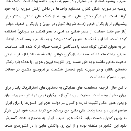
امنیتی روسیه فقط از نظر عملیاتی در سوریه تعیین کننده بوده است؛ کمک های
روسیه در سوریه شکل کنترل مستقیم واحدها در داخل ارتش سوریه را به خود
گرفته است. در دیگر بخش های منا، روسیه از کمک های امنیتی بیشتر برای
پشتیبانی از بازیگران فرعی (مانند شرایط کنونی در لیبی) و بازیگران ضعیف دولتی
(باز هم مانند حمایت از معمر قذافی در لیبی یا عمر البشیر در سودان) استفاده
کرده است، اما این کمک ها تعیین کننده نبودند و به نظر می رسد که در ابتدای
امر به عنوان کمکی کوتاه مدت با دیدگاهی فرصت طلبانه ارائه شده اند. مساعدت
امنیتی ایالات متحده که عمدتا به بازیگران دولتی ارائه شده، ظاهرا از نظر عملیاتی
ماهیت دفاعی داشته و به طور عمده روی تقویت نیروی هوایی با هدف بازدارندگی
دشمنان بالقوه و در صورت لزوم تحمیل شکست بر نیروهای دشمن در حملات
زمینی متمرکز شده است.
با این حال، ترجمه مساعدت های عملیاتی به دستاوردهای استراتژیک پایدار برای
ایران دشوار بوده است. حمایت وارونه آن از بازیگران فرعی در لبنان، سوریه، عراق
و یمن هنوز امکان تثبیت قدرت و کنترل در دولت های این کشورها را برای ایران
فراهم نیاورده و محدودیت های ذاتی این رویکرد می تواند سبب شود ایران هرگز
به چنین کنترلی دست نیابد. کمک های امنیتی ایران به وضوح با هدف گسترش
نفوذ این کشور در منطقه بوده و از این رو، واکنش هایی را در کشورهای هدف