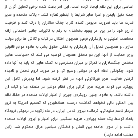
اساسی برای این نظم ایجاد کرده است. این امر باعث شده برخی تحلیل گران از
جمله دنیل بایمَن و اسرا صابر شرایط را اینطور نظاره کنند: «ایالات متحده و سایر
قدرت ها باید ضرورت مایوس کننده کار با جنگ سالاران را درک کنند و ظرفیت
اداری خود را در این امر بهبود بخشند.» به رغم به تاثیرات جانبی احتمالی ارائه
مساعدت امنیتی به بازیگران فرعی همچون اختلال در ثبات و تلاش ها برای دولت
سازی، و همچنین تمایل آن بازیگران به نقض حقوق بشر، به علاوه موانع قانونی
برای حمایت از آنها، این دو محقق همچنان توصیه می کنند که «سیاست هایی
مختص جنگسالاران با تمرکز بر میزان دسترسی به کمک هایی که باید به آنها داده
شود، چگونگی ادغام آنها در دولتی وسیع تر، و در صورت لزوم تحمل و نادیده
گرفتن فعالیت های غیرقانونی آنها» در نظر گرفته شود. اما پذیرش کامل این
رویکرد می تواند هزینه های گزافی برای نظام دولتی در منطقه مِنا و ثبات آن
داشته باشد. به علاوه، چنین رویکردی چیزی از اعتبار ایالات متحده در حفظ نظم
بین المللی باقی نخواهد گذاشت درست همانطوری که تصمیم آمریکا به ترور
سردار قاسم سلیمانی، فرمانده نیروی قدس ایران، در ماه ژانویه در نزدیکی فرودگاه
بغداد توسط یک حمله پهپادی، هزینه سنگینی برای اعتبار و آبروی ایالات متحده
داشت و از سوی جامعه بین الملل و نخبگان سیاسی عراق محکوم شد. (این
مطلب ادامه دارد.)