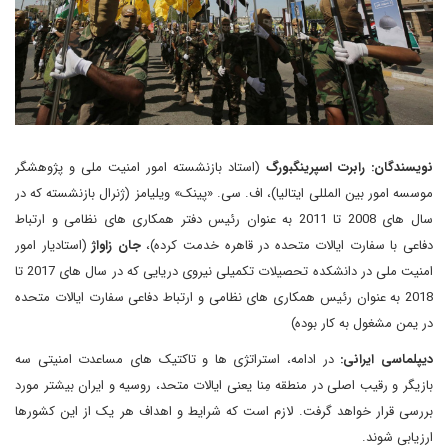
نویسندگان: رابرت اسپرینگبورگ
(استاد بازنشسته امور امنیت ملی و پژوهشگر
موسسه امور بین المللی ایتالیا)، اف. سی. «پینک» ویلیامز (ژنرال بازنشسته که در
سال های 2008 تا 2011 به عنوان رئیس دفتر همکاری های نظامی و ارتباط
دفاعی با سفارت ایالات متحده در قاهره خدمت کرده)،
جان زاواژ
(استادیار امور
امنیت ملی در دانشکده تحصیلات تکمیلی نیروی دریایی که در سال های 2017 تا
2018 به عنوان رئیس همکاری های نظامی و ارتباط دفاعی سفارت ایالات متحده
در یمن مشغول به کار بوده)
دیپلماسی ایرانی:
در ادامه، استراتژی ها و تاکتیک های مساعدت امنیتی سه
بازیگر و رقیب اصلی در منطقه مِنا یعنی ایالات متحد، روسیه و ایران بیشتر مورد
بررسی قرار خواهد گرفت. لازم است که شرایط و اهداف هر یک از این کشورها
ارزیابی شوند.