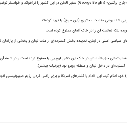
بر اساس گزارش وبگاه «النشره»، «ناصیف حتی» وزیر خارجه لبنان، «جُرج برگلین» (George Berglin) سفیر آلمان در این کشور را فراخواند و خو
ی شد؛ برخی مقامات محتوای (این طرح) را تهیه کرده‌‌اند.
رده بلکه فعالیت آن را در خاک آلمان ممنوع کرده است.
ای سیاسی اصلی در لبنان، نماینده بخش گسترده‌ای از ملت لبنان و بخشی از پارلمان لب
الیت‌های حزب‌الله لبنان در خاک این کشور اروپایی را ممنوع کرده است و در ادامه آن ر
سترده‌ای در داخل لبنان و منطقه روبرو بود (جزئیات بیشتر).
 خود اعلام کرد، این اقدام با فشارهای آمریکا و برای راضی کردن رژیم صهیونیستی انج