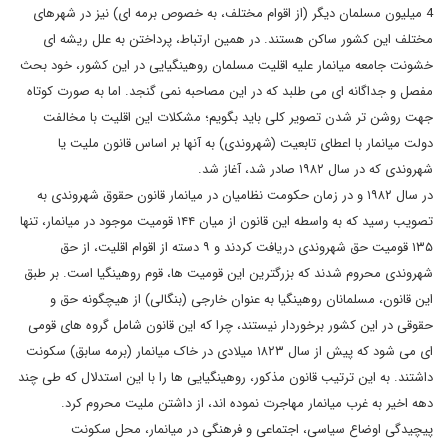
4 میلیون مسلمان دیگر (از اقوام مختلف، به خصوص برمه ای) نیز در شهرهای
مختلف این کشور ساکن هستند. در همین ارتباط، پرداختن به علل ریشه ای
خشونت جامعه میانمار علیه اقلیت مسلمان روهینگیایی در این کشور، خود بحث
مفصل و جداگانه ای می طلبد که در این مصاحبه نمی گنجد. اما به صورت کوتاه
جهت روشن تر شدن تصویر کلی باید بگویم؛ مشکلات این اقلیت با مخالفت
دولت میانمار با اعطای تابعیت (شهروندی) به آنها بر اساس قانون ملیت یا
شهروندی که در سال ۱۹۸۲ صادر شد، آغاز شد.
در سال ۱۹۸۲ و در زمان حکومت نظامیان در میانمار قانون حقوق شهروندی به
تصویب رسید که به واسطه این قانون از میان ۱۴۴ قومیت موجود در میانمار، تنها
۱۳۵ قومیت حق شهروندی دریافت کردند و ۹ دسته از اقوام اقلیت، از حق
شهروندی محروم شدند که بزرگترین این قومیت ‌ها، قوم روهینگیا است. بر طبق
این قانون، مسلمانان روهینگیا به عنوان خارجی (بنگالی) از هیچگونه حق و
ای می‌ شود که پیش از سال ۱۸۲۳ میلادی در خاک میانمار (برمه سابق) سکونت
داشتند. به این ترتیب قانون مذکور، روهینگیایی‌ ها را با این استدلال که طی چند
دهه اخیر به غرب میانمار مهاجرت نموده ‎اند، از داشتن ملیت محروم کرد.
پیچیدگی اوضاع سیاسی، اجتماعی و فرهنگی در میانمار، محل سکونت