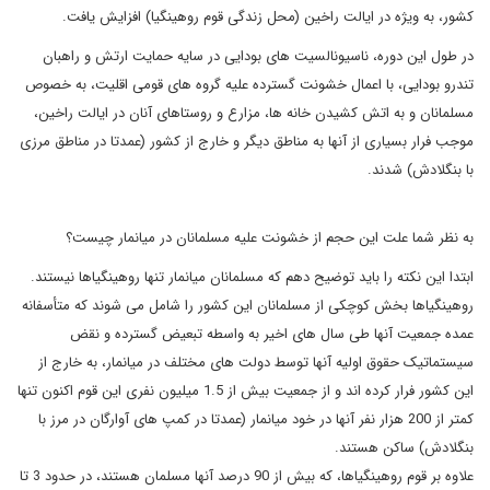
کشور، به ویژه در ایالت راخین (محل زندگی قوم روهینگیا) افزایش یافت.
در طول این دوره، ناسیونالسیت های بودایی در سایه حمایت ارتش و راهبان
تندرو بودایی، با اعمال خشونت گسترده علیه گروه های قومی اقلیت، به خصوص
مسلمانان و به اتش کشیدن خانه ها، مزارع و روستاهای آنان در ایالت راخین،
موجب فرار بسیاری از آنها به مناطق دیگر و خارج از کشور (عمدتا در مناطق مرزی
با بنگلادش) شدند.
به نظر شما علت این حجم از خشونت علیه مسلمانان در میانمار چیست؟
ابتدا این نکته را باید توضیح دهم که مسلمانان میانمار تنها روهینگیاها نیستند.
روهینگیاها بخش کوچکی از مسلمانان این کشور را شامل می شوند که متأسفانه
عمده جمعیت آنها طی سال های اخیر به واسطه تبعیض گسترده و نقض
سیستماتیک حقوق اولیه آنها توسط دولت های مختلف در میانمار، به خارج از
این کشور فرار کرده اند و از جمعیت بیش از 1.5 میلیون نفری این قوم اکنون تنها
کمتر از 200 هزار نفر آنها در خود میانمار (عمدتا در کمپ های آوارگان در مرز با
بنگلادش) ساکن هستند.
علاوه بر قوم روهینگیاها، که بیش از 90 درصد آنها مسلمان هستند، در حدود 3 تا