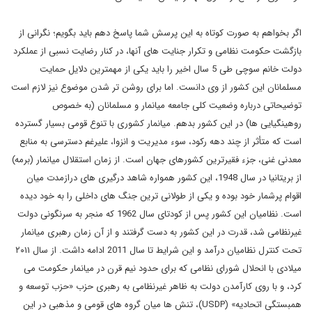
اگر بخواهم به صورت کوتاه به این پرسش شما پاسخ دهم باید بگویم؛ نگرانی از
بازگشت حکومت نظامی و تکرار جنایت های آنها، در کنار رضایت نسبی از عملکرد
دولت خانم سوچی طی 5 سال اخیر را باید یکی از مهمترین دلایل حمایت
مسلمانان این کشور از وی دانست. اما برای روشن تر شدن موضوع نیز لازم است
توضیحاتی درباره وضعیت کلی جامعه میانمار و مسلمانان (به خصوص
روهینگیایی ها) در این کشور بدهم. میانمار کشوری با تنوع قومی بسیار گسترده
است که متأثر از چند دهه رکود، سوء مدیریت و انزوا، علیرغم دسترسی به منابع
معدنی غنی، جزء فقیرترین کشورهای جهان است. از زمان استقلال میانمار (برمه)
از بریتانیا در سال 1948، این کشور همواره شاهد درگیری ‌های درازمدت میان
اقوام پرشمار خود بوده و یکی از طولانی ‌ترین جنگ ‌های داخلی را به خود دیده
‌است. نظامیان این کشور پس از کودتای سال 1962 که منجر به سرنگونی دولت
غیرنظامی شد، قدرت در این کشور به دست گرفتند و از آن زمان رهبری میانمار
تحت کنترل نظامیان درآمد و این شرایط تا سال 2011 ادامه داشت. از سال ۲۰۱۱
میلادی با انحلال شورای نظامی که برای حدود نیم قرن در میانمار حکومت می
‌کرد، و با روی کارآمدن دولت به ظاهر غیرنظامی به رهبری حزب «حزب توسعه و
همبستگی اتحادیه» (USDP)، تنش ‌ها میان گروه‌ های قومی و مذهبی در این