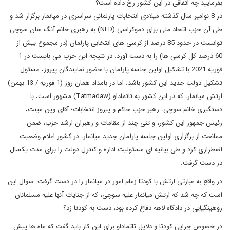
بفرمایید چه اتفاقی در این کشور رخ داده است؟
در 8 نوامبر سال گذشته میلادی انتخابات پارلمانی سراسری در میانمار برگزار شد و
طی آن حزب اتحاد ملی برای دموکراسی (NLD) به رهبری خانم آنگ سان سوچی
توانست در حدود 85 درصد از کرسی های انتخابی پارلمان (در مجموع بیش از
60 درصد کل کرسی ها) را به دست آورد. در نتیجه این حزب می بایست در 1
فوریه 2021 با تشکیل اولین جلسه پارلمان با حضور نمایندگان پیروز، مسئول
تشکیل دولت جدید این کشور باشد. اما در بامداد همان روز (1 فوریه / 13 بهمن)
ارتش میانمار، که در این کشور به تاتماداو (Tatmadaw) مشهور است، با
دستگیری خانم سوچی، رهبر حزب حاکم و پیروز انتخابات؛ آقای وین مینت،
رئیس جمهور این کشور، و تنی چند از مقامات و رهبران ارشد حزب، ضمن
ممانعت از برگزاری اولین جلسه پارلمان جدید میانمار، در کشور اعلام وضعیت
اضطراری کرد و طی بیانیه ای مسئولیت اداره و کنترل دولت را برای مدت یکسال
در دست گرفت.
در واقع به عبارتی ارتش با کودتا زمام امور در میانمار را در دست گرفت. سوال این
است که چه شد که ارتش میانمار علیه سوچی، که از جنایات آنها علیه مسلمانان
روهینگیایی در دادگاه لاهه دفاع کرده بود، دست به کودتا زد؟
در خصوص چرایی کودتا و دلایل تاتماداو برای این کار باید گفت که ماه ها پیش