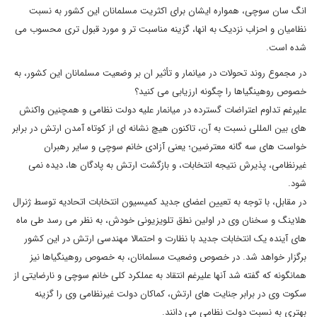
انگ سان سوچی، همواره ایشان برای اکثریت مسلمانان این کشور به نسبت
نظامیان و احزاب نزدیک به انها، گزینه مناسبت تر و مورد قبول تری محسوب می
شده است.
در مجموع روند تحولات در میانمار و تأثیر ان بر وضعیت مسلمانان این کشور، به
خصوص روهینگیاها را چگونه ارزیابی می کنید؟
علیرغم تداوم اعتراضات گسترده در میانمار علیه دولت نظامی و همچنین واکنش
های بین المللی نسبت به آن، تاکنون هیچ نشانه ای از کوتاه آمدن ارتش در برابر
خواست های سه گانه معترضین؛ یعنی آزادی خانم سوچی و سایر رهبران
غیرنظامی، پذیرش نتیجه انتخابات، و بازگشت ارتش به پادگان ها، دیده نمی
شود.
در مقابل، با توجه به تعیین اعضای جدید کمیسیون انتخابات اتحادیه توسط ژنرال
هلاینگ و سخنان وی در اولین نطق تلویزیونی خودش، به نظر می رسد طی ماه
های آینده یک انتخابات جدید با نظارت و احتمالا مهندسی ارتش در این کشور
برگزار خواهد شد. در خصوص وضعیت مسلمانان، به خصوص روهینگیاها نیز
همانگونه که گفته شد آنها علیرغم انتقاد به عملکرد کلی خانم سوچی و نارضایتی از
سکوت وی در برابر جنایت های ارتش، کماکان دولت غیرنظامی وی را گزینه
بهتری به نسبت دولت نظامی می دانند.