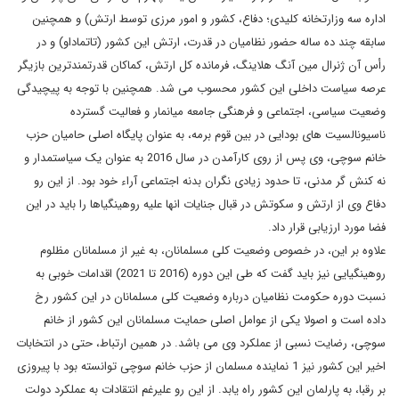
اداره سه وزارتخانه کلیدی؛ دفاع، کشور و امور مرزی توسط ارتش) و همچنین
سابقه چند ده ساله حضور نظامیان در قدرت، ارتش این کشور (تاتماداو) و در
رأس آن ژنرال مین آنگ هلاینگ، فرمانده کل ارتش، کماکان قدرتمندترین بازیگر
عرصه سیاست داخلی این کشور محسوب می شد. همچنین با توجه به پیچیدگی
وضعیت سیاسی، اجتماعی و فرهنگی جامعه میانمار و فعالیت گسترده
ناسیونالسیت های بودایی در بین قوم برمه، به عنوان پایگاه اصلی حامیان حزب
خانم سوچی، وی پس از روی کارآمدن در سال 2016 به عنوان یک سیاستمدار و
نه کنش گر مدنی، تا حدود زیادی نگران بدنه اجتماعی آراء خود بود. از این رو
دفاع وی از ارتش و سکوتش در قبال جنایات انها علیه روهینگیاها را باید در این
فضا مورد ارزیابی قرار داد.
علاوه بر این، در خصوص وضعیت کلی مسلمانان، به غیر از مسلمانان مظلوم
روهینگیایی نیز باید گفت که طی این دوره (2016 تا 2021) اقدامات خوبی به
نسبت دوره حکومت نظامیان درباره وضعیت کلی مسلمانان در این کشور رخ
داده است و اصولا یکی از عوامل اصلی حمایت مسلمانان این کشور از خانم
سوچی، رضایت نسبی از عملکرد وی می باشد. در همین ارتباط، حتی در انتخابات
اخیر این کشور نیز 1 نماینده مسلمان از حزب خانم سوچی توانسته بود با پیروزی
بر رقبا، به پارلمان این کشور راه یابد. از این رو علیرغم انتقادات به عملکرد دولت