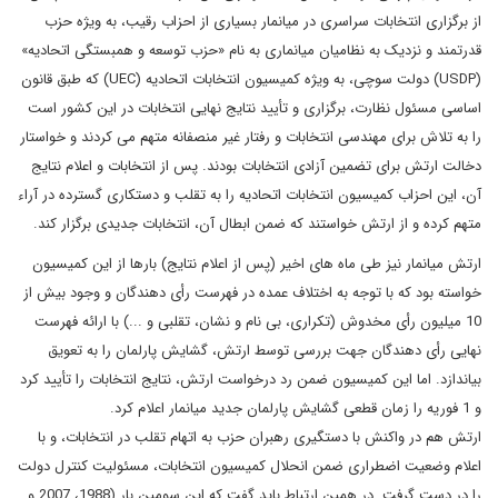
از برگزاری انتخابات سراسری در میانمار بسیاری از احزاب رقیب، به ویژه حزب
قدرتمند و نزدیک به نظامیان میانماری به نام «حزب توسعه و همبستگی اتحادیه»
(USDP) دولت سوچی، به ویژه کمیسیون انتخابات اتحادیه (UEC) که طبق قانون
اساسی مسئول نظارت، برگزاری و تأیید نتایج نهایی انتخابات در این کشور است
را به تلاش برای مهندسی انتخابات و رفتار غیر منصفانه متهم می کردند و خواستار
دخالت ارتش برای تضمین آزادی انتخابات بودند. پس از انتخابات و اعلام نتایج
آن، این احزاب کمیسیون انتخابات اتحادیه را به تقلب و دستکاری گسترده در آراء
متهم کرده و از ارتش خواستند که ضمن ابطال آن، انتخابات جدیدی برگزار کند.
ارتش میانمار نیز طی ماه های اخیر (پس از اعلام نتایج) بارها از این کمیسیون
خواسته بود که با توجه به اختلاف عمده در فهرست رأی دهندگان و وجود بیش از
10 میلیون رأی مخدوش (تکراری، بی نام و نشان، تقلبی و ...) با ارائه فهرست
نهایی رأی دهندگان جهت بررسی توسط ارتش، گشایش پارلمان را به تعویق
بیاندازد. اما این کمیسیون ضمن رد درخواست ارتش، نتایج انتخابات را تأیید کرد
و 1 فوریه را زمان قطعی گشایش پارلمان جدید میانمار اعلام کرد.
ارتش هم در واکنش با دستگیری رهبران حزب به اتهام تقلب در انتخابات، و با
اعلام وضعیت اضطراری ضمن انحلال کمیسیون انتخابات، مسئولیت کنترل دولت
را در دست گرفت. در همین ارتباط باید گفت که این سومین بار (1988، 2007 و