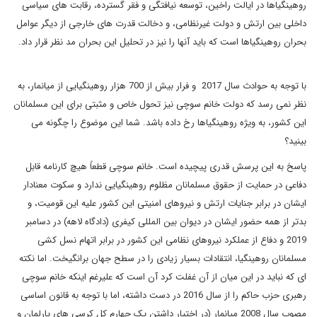
روهینگیاها در ایالت راخین، توسعه نیافتگی و فقر گسترده، رقابت های سیاسی
داخلی بین ارتش و دولت غیرنظامی، و دخالت قدرت های خارجی از دیگر عوامل
بحران روهینگیاها است که باید آنها را نیز در تحلیل این بحران مد نظر قرار داد.
با توجه به حوادث سال 2017 و فرار بیش از 700 هزار روهینگیایی از میانمار، به
نظر نمی رسد که دولت خانم سوچی نیز تحول خاص و مثبتی برای این مسلمانان
این کشور، به ویژه روهینگیاها رخ داده باشد. شما این موضوع را چگونه می
بینید؟
پاسخ به این پرسش قدری پیچیده است. خانم سوچی قطعاً هیچ کارنامه قابل
دفاعی در حمایت از حقوق مسلمانان مظلوم روهینگیایی ندارد و سکوت معنادار
ایشان در برابر جنایات ارتش و نیروهای امنیتی این کشور علیه این قومیت، و
بدتر از همه حضور ایشان در دیوان بین المللی کیفری (دادگاه لاهه) در دسامبر
2019 و دفاع از عملکرد نیروهای نظامی این کشور در برابر اتهام نسل کشی
مسلمانان روهینگیا، انتقادات بسیار زیادی را در سطح جهان برانگیخت. اما نکته
ای که نباید در این میان از آن غفلت کرد آن است که علیرغم اینکه خانم سوچی
رهبری حزب حاکم را از سال 2016 در دست داشته، اما با توجه به قانون اساسی
مصوب سال 2008 میانمار (در اختیار داشتن یک چهارم کل کرسی های پارلمان و