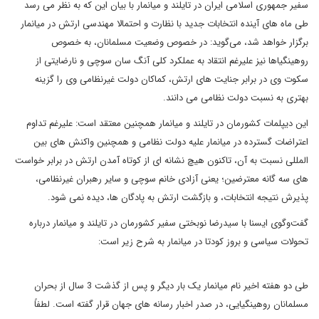
سفیر جمهوری اسلامی ایران در تایلند و میانمار با بیان این که به نظر می رسد
طی ماه های آینده انتخابات جدید با نظارت و احتمالا مهندسی ارتش در میانمار
برگزار خواهد شد، می‌گوید: در خصوص وضعیت مسلمانان، به خصوص
روهینگیاها نیز علیرغم انتقاد به عملکرد کلی آنگ سان سوچی و نارضایتی از
سکوت وی در برابر جنایت های ارتش، کماکان دولت غیرنظامی وی را گزینه
بهتری به نسبت دولت نظامی می دانند.
این دیپلمات کشورمان در تایلند و میانمار همچنین معتقد است: علیرغم تداوم
اعتراضات گسترده در میانمار علیه دولت نظامی و همچنین واکنش های بین
المللی نسبت به آن، تاکنون هیچ نشانه ای از کوتاه آمدن ارتش در برابر خواست
های سه گانه معترضین؛ یعنی آزادی خانم سوچی و سایر رهبران غیرنظامی،
پذیرش نتیجه انتخابات، و بازگشت ارتش به پادگان ها، دیده نمی شود.
گفت‌وگوی ایسنا با سیدرضا نوبختی سفیر کشورمان در تایلند و میانمار درباره
تحولات سیاسی و بروز کودتا در میانمار به شرح زیر است:
طی دو هفته اخیر نام میانمار یک بار دیگر و پس از گذشت 3 سال از بحران
مسلمانان روهینگیایی، در صدر اخبار رسانه های جهان قرار گفته است. لطفاً