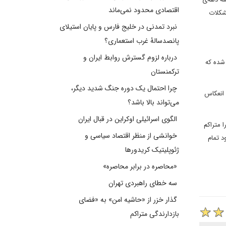
اقتصادی محدود نمی‌ماند
شکلات
نبرد تمدنی در خلیج فارس و پایان استیلای
پانصدسالۀ غرب استعماری؟
درباره لزوم گسترش روابط ایران و
شده که
ترکمنستان
چرا احتمال یک دوره جنگ شدید دیگر،
 انعکاس
می‌تواند بالا باشد؟
الگوی اسرائیلی اوکراین در قبال ایران
 را متراکم
خوانشی از منظر اقتصاد سیاسی و
د تمام
ژئوپلیتیک کریدورها
«محاصره در برابر محاصره»
سه خطای راهبردی تهران
گذار خزر از «حاشیه امن» به «فضای
بازدارندگی متراکم