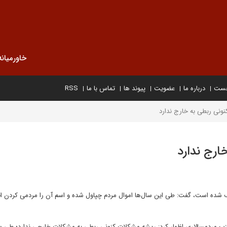
خاورمیانه
خست
درباره ما
عضویت
پیوند ها
تماس با ما
RSS
نونی ربطی به خارج ندارد
ارج ندارد
ف شده است، گفت: طی این سال‌ها اموال مردم چپاول شده و اسم آن را مردمی کردن اق
حزب مردمسالاری اظهار کرد: ریشه مشکلات کنونی ربطی به مشکلات خارجی ندارد؛ طی س