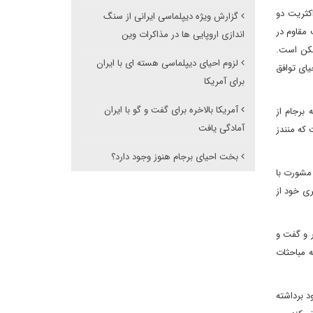
ای اکثریت دو
گزارش ویژه دیپلماسی ایرانی از سنگ
مقاوم در
اندازی اروپایی ها در مذاکرات وین
مکن است.
لزوم احیای دیپلماسی هسته ای با ایران
یای توافق
برای آمریکا
آمریکا بالاخره برای گفت و گو با ایران
 برجام از
آمادگی یافت
ن حال، بعید است که منندز
بخت احیای برجام هنوز وجود دارد؟
 مشورت با
ری خود از
ر و گفت و
ه مباحثات
د برداشته