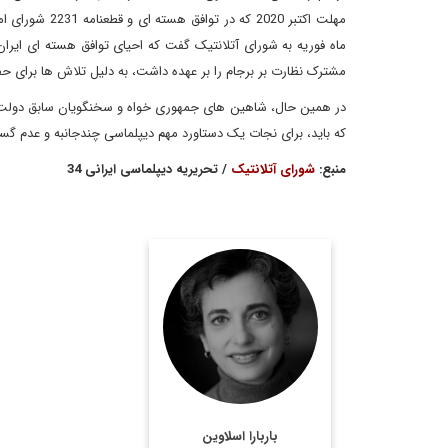
مهلت اکتبر 020
مشترک نظارت بر برجام را بر عهده داشت، به دلیل تلاش ها برای ح
در همین حال، شاهین های جمهوری خواه و سخنگویان سابق دولت تر
که باید، برای نجات یک دستاورد مهم دیپلماسی چندجانبه و عدم 
منبع:
شورای آتلانتیک
/ تحریریه دیپلماسی ایرانی 34
باربارا اسلاوین روزنامه نگار
مشهور آمریکایی و عضو
ارشد شورای آتلانتیک
است. او در حال حاضر، با
رسانه های معتبری
همچون واشینگتن پست و
باربارا اسلاوین
المانیتور همکاری دارد،