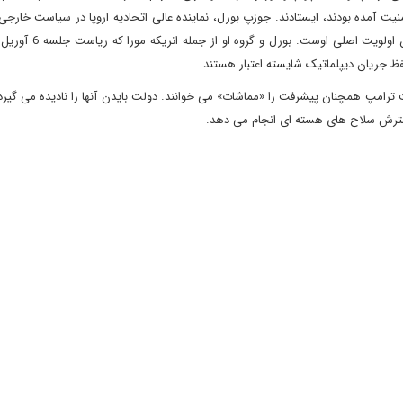
2 که در توافق هسته ای و قطعنامه 2231 شورای امنیت آمده بودند، ایستادند. جوزپ بورل، نماینده عالی اتحادیه اروپا در سیاست 
ماه فوریه به شورای آتلانتیک گفت که احیای توافق هسته ای ایر
فظ جریان دیپلماتیک شایسته اعتبار هستند.
امپ همچنان پیشرفت را «مماشات» می خوانند. دولت بایدن آنها را نادیده می گیرد و
گسترش سلاح های هسته ای انجام می دهد.