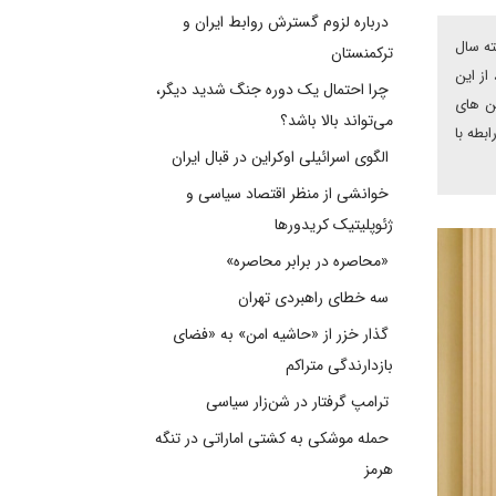
درباره لزوم گسترش روابط ایران و
ته سال
ترکمنستان
از این
چرا احتمال یک دوره جنگ شدید دیگر،
ین های
می‌تواند بالا باشد؟
بطه با
الگوی اسرائیلی اوکراین در قبال ایران
خوانشی از منظر اقتصاد سیاسی و
ژئوپلیتیک کریدورها
«محاصره در برابر محاصره»
سه خطای راهبردی تهران
گذار خزر از «حاشیه امن» به «فضای
بازدارندگی متراکم
ترامپ گرفتار در شن‌زار سیاسی
حمله موشکی به کشتی اماراتی در تنگه
هرمز