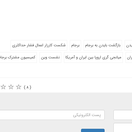
یدن
بازگشت بایدن به برجام
برجام
شکست کارزار اعمال فشار حداکثری
ران
میانجی گری اروپا بین ایران و آمریکا
نشست وین
کمیسیون مشترک برجام
( ۸ )