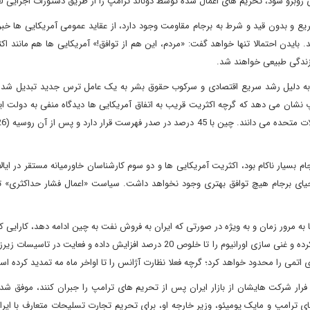
 روبرو شود، تحریم های اعمال شده توسط دونالد ترامپ را از طریق دستورات اجرایی لغ
ریع و بدون قید و شرط به برجام مقاومت وجود دارد، از عقاید عمومی آمریکایی ها خبر ن
 بایدن احتمالا تنها خواهد گفت: «مردم، این هم از توافق!» آمریکایی ها هم مانند اکث
 زندگی طبیعی خواهند شد.
 به دلیل رشد سریع اقتصادی و سرکوب حقوق بشر به یک عامل ترس جدید تبدیل شده
 نشان می دهد که گرچه اکثریت قریب به اتفاق آمریکایی ها دیدگاه منفی به دولت ایر
ام بسیار ناکام بود، اکثریت آمریکایی ها و دو سوم کارشناسان خاورمیانه مستقر در ایا
احیای برجام هیچ توافق بهتری وجود نخواهد داشت. سیاست «اعمال فشار حداکثری» 
 به مرور زمان و به ویژه در صورتی که ایران به فروش نفت به چین ادامه دهد، کارایی ک
می کنند. در این فاصله، ایران هم اهرم فشار مختص خود را ایجاد کرده و غنی سازی اورانیوم را تا خلوص 20 درصد افزایش داده و فعا
ی اتمی را محدود خواهد کرد؛ گرچه فعلا نظارت آژانس را تا اواخر ماه مه تمدید کرده ا
 فرار شرکت هایشان از بازار ایران پس از تحریم های ترامپ را جبران کنند، موفق ش
های ترامپ و مایک پومپئو، وزیر خارجه او، برای تحریم تجارت تسلیحات متعارف با ایر