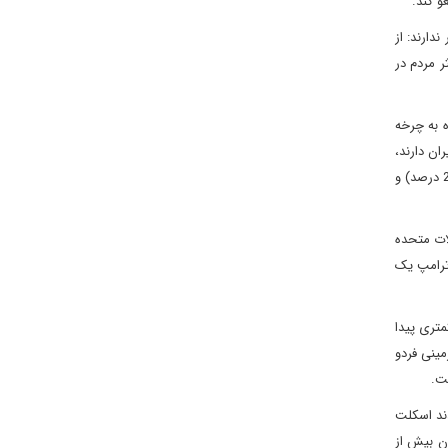
و کند.
دارند: از
ر مردم در
 به چرخه
ان دارند،
اما تنها 4 درصد آنها این کشور را بزرگ ترین تهدید خارجی برای ایالات متحده می دانند. چین با 45 درصد در صدر فهرست قرار دارد و پس از آن روسیه (26 درصد) و
لات متحده
ترامپ یک
متری پیدا
یت در تاسیسات زیرزمینی فردو
ست.
دند اسکلت
ان بیش از