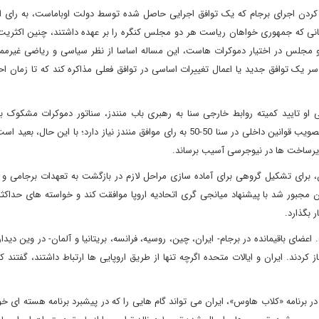
ته ای ایران تدوین سال 2015، برای متوقف کردن اجرای برجام که یک توافق اجرایی حاصل شده توسط دولت اوباماست، به ر
نی که جمهوری خواهان ریاست هر دو مجلس کنگره را بر عهده داشتند، چنین اکثریت 
 مجلس در اختیار دموکرات هاست، این مساله اساسا از نظر سیاسی و ریاضی غیرم
ر یک توافق جدید یا اعمال تغییرات اساسی در توافق فعلی مذاکره کند که تا زمان اح
ی او تایید کمیته روابط خارجی سنا به رهبری باب منندز، سناتور دموکرات مشکوک به
نیوجرسی، را به دست آورد. رئیس جمهوری بایدن همچنین برای تصویب قوانین داخلی در سنا 50-50 به رای موافق منندز نیاز دارد؛ با ای
 زیرساخت ها در نیوجرسی آسیب برساند.
ان، برای تشکیل گروهی برای آماده سازی مراحل لازم در بازگشت به تعهدات برجامی و
ان مجبور شد با پیشنهاد میانجی گری اتحادیه اروپا موافقت کند و خواسته های حداکث
 بگذارد.
عضای باقیمانده در برجام- ایران، چین، روسیه، فرانسه، بریتانیا و آلمان- در وین دیدا
ردند. ایران و ایالات متحده اگرچه تنها از طریق اروپایی ها ارتباط داشتند، گفتند ک
 برنامه «کلاب هاوس»، ایران می تواند گام هایی را که در پیشبرد برنامه هسته ای خو