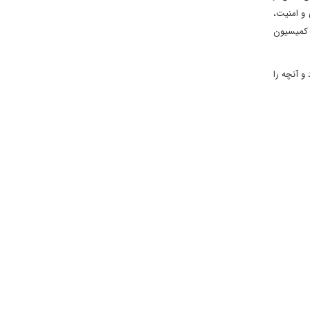
خارجی و امنیت،
ان اولویت اصلی اوست. بورل و گروه او از جمله انریکه مورا که ریاست جلسه 6 آوریل کمیسیون
 آنچه را