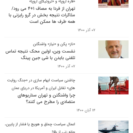
«قاره اروپا» و «تروئیکای اروپا»
تهران از فردا به مصاف ۱+۴ می رود/
مذاکرات نتیجه بخش در گرو رایزنی با
همه طرف ها ممکن است
۰۷ آذر ۱۴۰۰
«ناز» پکن و «نیاز» واشنگتن
نشست وین، اولین محک نتیجه تماس
تلفنی بایدن با شی جین پینگ
۰۷ آذر ۱۴۰۰
چاشنی سیاست ابهام سازی در «جنگ روایت
های» تقابل ایران و آمریکا در دریای عمان
چرا واشنگتن و تهران سناریوهای
متضادی را مطرح می کنند؟
۱۴ آبان ۱۴۰۰
اعمال سیاست چماق و هویج یا فشار از پایین،
چانه زنی از بالا‍‍!