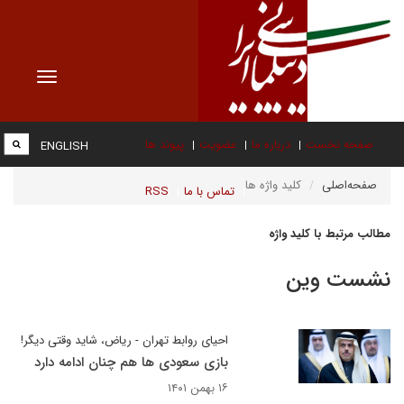
Toggle
vigation
صفحه نخست
درباره ما
عضویت
پیوند ها
ENGLISH
صفحه‌اصلی
کلید واژه ها
تماس با ما
RSS
مطالب مرتبط با کلید واژه
نشست وین
احیای روابط تهران - ریاض، شاید وقتی دیگر!
بازی سعودی ها هم چنان ادامه دارد
۱۶ بهمن ۱۴۰۱