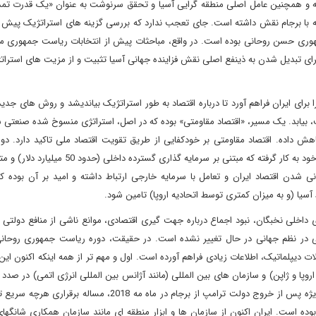
قه و همچنین عامل اصلی منطقه گرایی آسیا و تحقق سرنوشت به عنوان «یک قدرت تم
بطه با برجام نقش داشته است. جای تعجب ندارد که بررسی گزینه های استراتژیک پیش 
برای تبدیل شدن به ذینفع اصلی نقش فزاینده جهانی آسیا تثبیت و از مزیت های استرا
برای ایران فراهم آورد تا درباره اقتصاد به طور استراتژیک بیاندیشد و روش های جدید
 بیابد. یک مسیر، «اقتصاد مقاومتی» بوده که در اصل، استراتژی منسوخ شده صنعتی س
کاهش داده. اقتصاد مقاومتی بر خودکفایی از طریق تقویت اقتصاد ملی تاکید دارد. د
جمهوری روحانی ایده تقویت ظرفیت ملی را در استراتژی اقتصادی خود به کار گرفته که مبتنی بر سرمایه 
 شدن اقتصاد ایران و تعامل با سرمایه خارجی ارتباط داشته و امید بر آن بوده که
یا (و به میزان کمتری توسط اتحادیه اروپا) تامین شود.
داخلی نخبگان، نبود اجماع درباره جهت گیری اقتصادی، موانع ناشی از منافع دولتی 
امی در نظم جهانی در حال تغییر نشده است. در حقیقت، دوره ریاست جمهوری روحانی
دیپلماتیک، اطلاعات زیادی فراهم آورده است. اول و مهم تر از همه اینکه اکنون این
اروپا و ژاپن) و سازمان های بین المللی (مانند آژانس بین المللی انرژی اتمی) در صدد د
متحده و تهدیدهای آن برآید، کاملا پذیرفته شده است. دوم و به ویژه پس از خروج دولت ترامپ از برجام در ماه مه 2018،
ه است. ایران اکنون از سازمان ها و ابزار منطقه ای مانند سازمان همکاری شانگهای