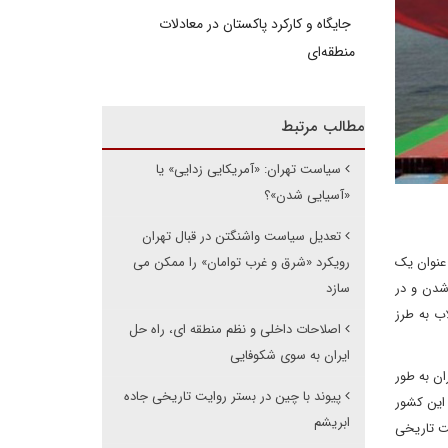
جایگاه و کارکرد پاکستان در معادلات
منطقه‌ای
مطالب مرتبط
سیاست تهران: «آمریکایی زدایی» یا
«آسیایی شدن»؟
تعدیل سیاست واشنگتن در قبال تهران
ه عنوان یک
رویکرد «شرق و غرب توامان» را ممکن می
شدن و در
سازد
اب به طرز
اصلاحات داخلی و نظم منطقه ای، راه حل
ایران به سوی شکوفایی
ان به طور
پیوند با چین در بستر روایت تاریخی جاده
 این کشور
ابریشم
یت تاریخی