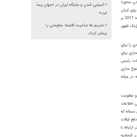
دن محور»
آسیایی شدن و جایگاه ایران در «جهان پسا
روی ایران
غرب»
یکی از ویژگی های مهم مباحثات سیاسی داخلی از آغاز ریاست جمهوری حسن روحانی بوده است. در واقع، مباحثات پیش از انتخابات ریاست جمهوری مه 2017 بر
تحریم ها جذابیت اقتصاد مقاومتی را
تژیک ظهور
بیشتر کردند
ی را برای
ازی برای
ولت رئیس
گذاری گسترده داخلی (حدود 50 میلیارد دلار) و متنوع سازی
 در میانه
و مقاومت
 اطلاعات
 مساله که
فع ایالات
 مساله برقراری هرچه سریع تر ارتباط با
، اتحادیه