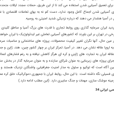
 برای تعمیق آسیایی شدن استفاده می کند تا از این طریق، حملات مجدد ایالات متحده 
ی آسیایی شدن اجماع کامل وجود ندارد، دست کم نه به بهای تعاملات اقتصادی با غ
 در آسیا هشدار می دهند که درباره نزدیکی شدید امنیتی به روسیه.
 تردید ایران سرمایه گذاری روی روابط تجاری با قدرت های بزرگ آسیا و مناطق کلیدی ب
رخی در تهران بر این باورند که کشورهای آسیایی تعاملی غیر ایدئولوژیک با ایران خواه
ر عین حال، آنها نگران تغییر کیفیت محصولات، پروژه های ساختمانی و مناسبات سرما
یه اروپا علاقه نشان می دهد. در آسیا، تمرکز ایران بر چهار کشور چین، هند، ژاپن و ج
قه ایران به تجارت های ژاپنی و کره ای هرگز کاهش نیافته و به رغم فشارهای اعما
رای پروژه های زیربنایی به عنوان شرکای سازنده و به عنوان سرمایه گذار در بخش من
چنین آگاه است که توکیو و سئول به مدار امنیت جغرافیایی واشنگتن نزدیک هستند و ا
ی فسیلی نگه داشته است. با این حال، روابط ایران با جمهوری دموکراتیک خلق کره عم
مینه موشک سازی، مهمات و جنگ سایبری دارد. (این مطلب ادامه دارد.)
 ایرانی 34