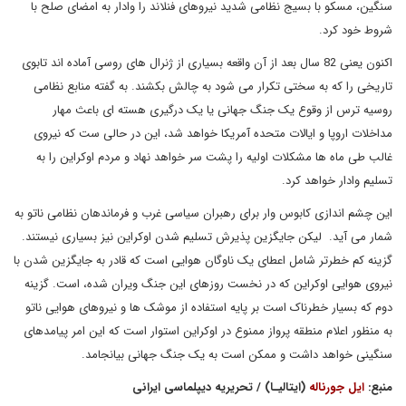
سنگین، مسکو با بسیج نظامی شدید نیروهای فنلاند را وادار به امضای صلح با
شروط خود کرد.
اکنون یعنی 82 سال بعد از آن واقعه بسیاری از ژنرال های روسی آماده اند تابوی
تاریخی را که به سختی تکرار می شود به چالش بکشند. به گفته منابع نظامی
روسیه ترس از وقوع یک جنگ جهانی یا یک درگیری هسته ای باعث مهار
مداخلات اروپا و ایالات متحده آمریکا خواهد شد، این در حالی ست که نیروی
غالب طی ماه ها مشکلات اولیه را پشت سر خواهد نهاد و مردم اوکراین را به
تسلیم وادار خواهد کرد.
این چشم اندازی کابوس وار برای رهبران سیاسی غرب و فرماندهان نظامی ناتو به
شمار می آید. لیکن جایگزین پذیرش تسلیم شدن اوکراین نیز بسیاری نیستند.
گزینه کم خطرتر شامل اعطای یک ناوگان هوایی است که قادر به جایگزین شدن با
نیروی هوایی اوکراین که در نخست روزهای این جنگ ویران شده، است. گزینه
دوم که بسیار خطرناک است بر پایه استفاده از موشک ها و نیروهای هوایی ناتو
به منظور اعلام منطقه پرواز ممنوع در اوکراین استوار است که این امر پیامدهای
سنگینی خواهد داشت و ممکن است به یک جنگ جهانی بیانجامد.
منبع:
ایل جورناله
(ایتالیـا) / تحریریه دیپلماسی ایرانی