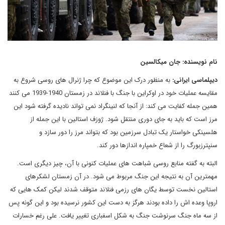
نام نویسنده: جان میکالسین
دیپلماسی ایرانی:
به منظور درک این موضوع که چرا ژنرال های روسی شروع به
مقایسه عملیات خود در اوکراین با جنگ با فنلاند در زمستان 1940-1939 می کنند
همین جمله کفایت می کند: از آنجا که لنینگراد نمی تواند نادیده گرفته شود این
مرز است که باید به جای دوری منتقل شود. ژوزف استالین با این جمله از
هلسینکی خواستار یک تبادل سرزمین بود که بتواند مرز را دور سازد و
سنپترزبورگ را از شعاع خمپاره اندازها دور کند.
البته به گفته منابع روسی شباهت های عملیات کنونی با آن، چیز دیگری است.
مهمترین آن به نتیجه این جنگ مربوط می شود. در آن زمستان لشکرهای
استالین نخست توسط یگان های رزمی فنلاند متوقف شدند لیکن کمک هایی که
اروپا وعده اش را داده بودند هرگز به دست این کشور نرسیده بود و این گونه پس
از سه ماه جنگ سرنوشت جنگ به شکل اسفباری تغییر یافت. علی رغم خسارات